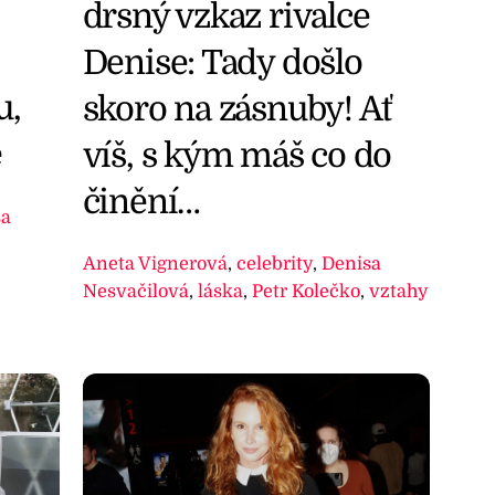
drsný vzkaz rivalce
Denise: Tady došlo
u,
skoro na zásnuby! Ať
e
víš, s kým máš co do
činění…
sa
Aneta Vignerová
,
celebrity
,
Denisa
Nesvačilová
,
láska
,
Petr Kolečko
,
vztahy