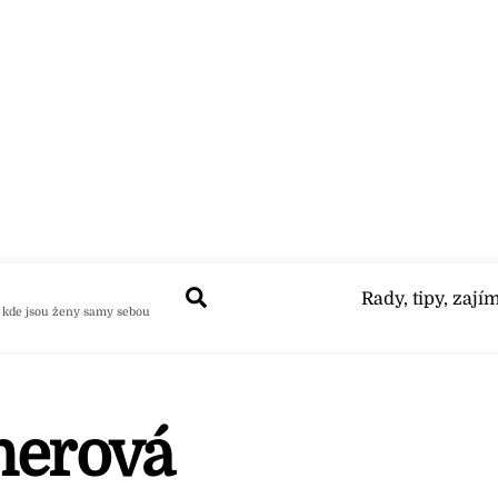
Search
Rady, tipy, zají
 kde jsou ženy samy sebou
nerová