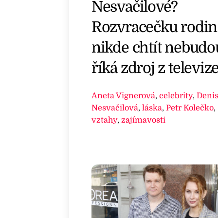
Nesvačilové?
Rozvracečku rodin
nikde chtít nebudo
říká zdroj z televiz
Aneta Vignerová
,
celebrity
,
Deni
Nesvačilová
,
láska
,
Petr Kolečko
,
vztahy
,
zajímavosti