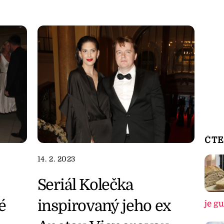
ČTE
14. 2. 2023
Seriál Kolečka
é
inspirovaný jeho ex
je g