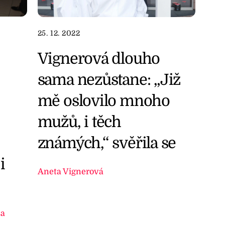
25. 12. 2022
Vignerová dlouho
sama nezůstane: „Již
mě oslovilo mnoho
mužů, i těch
známých,“ svěřila se
i
Aneta Vignerová
sa