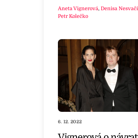
Aneta Vignerová
,
Denisa Nesvači
Petr Kolečko
6. 12. 2022
Vignerová o návra