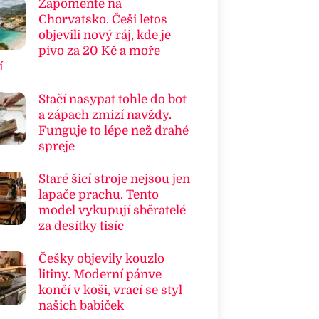
Zapomeňte na
Chorvatsko. Češi letos
objevili nový ráj, kde je
pivo za 20 Kč a moře
í
Stačí nasypat tohle do bot
a zápach zmizí navždy.
Funguje to lépe než drahé
spreje
Staré šicí stroje nejsou jen
lapače prachu. Tento
model vykupují sběratelé
za desítky tisíc
Češky objevily kouzlo
litiny. Moderní pánve
končí v koši, vrací se styl
našich babiček