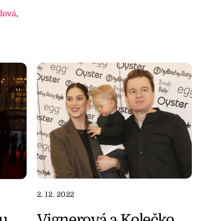
lová
,
2. 12. 2022
Vignerová a Kolečko
tu