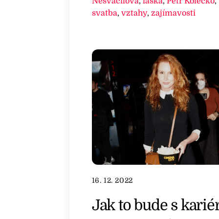
Nesvačilová
,
láska
,
Petr Kolečko
,
svatba
,
vztahy
,
zajímavosti
16. 12. 2022
Jak to bude s karié