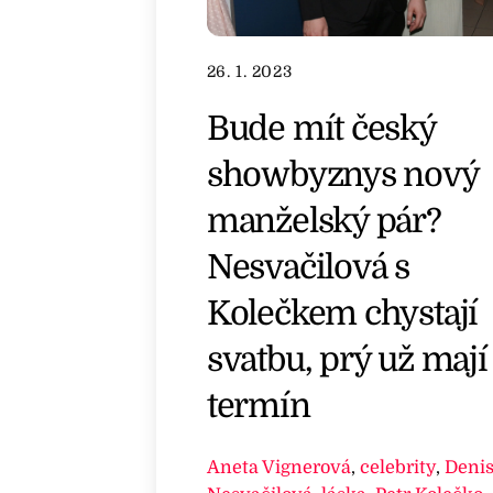
26. 1. 2023
Bude mít český
showbyznys nový
manželský pár?
Nesvačilová s
Kolečkem chystají
svatbu, prý už mají 
termín
Aneta Vignerová
,
celebrity
,
Deni