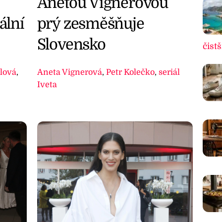
Anetou Vignerovou
ální
prý zesměšňuje
Slovensko
čistš
lová
,
Aneta Vignerová
,
Petr Kolečko
,
seriál
Iveta