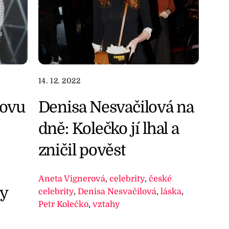
14. 12. 2022
novu
Denisa Nesvačilová na
dně: Kolečko jí lhal a
zničil pověst
Aneta Vignerová
,
celebrity
,
české
y
celebrity
,
Denisa Nesvačilová
,
láska
,
Petr Kolečko
,
vztahy