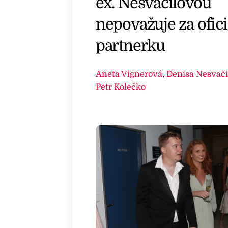
ex. Nesvačilovou
nepovažuje za ofici
partnerku
Aneta Vignerová
,
Denisa Nesvači
Petr Kolečko