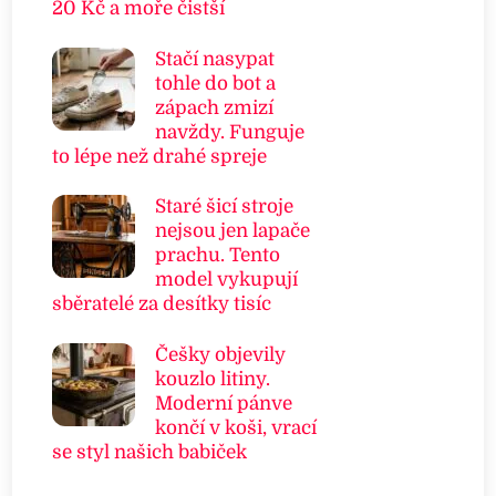
20 Kč a moře čistší
Stačí nasypat
tohle do bot a
zápach zmizí
navždy. Funguje
to lépe než drahé spreje
Staré šicí stroje
nejsou jen lapače
prachu. Tento
model vykupují
sběratelé za desítky tisíc
Češky objevily
kouzlo litiny.
Moderní pánve
končí v koši, vrací
se styl našich babiček