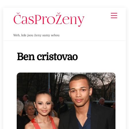
Skip
Men
to
content
Web, kde jsou ženy samy sebou
Ben cristovao