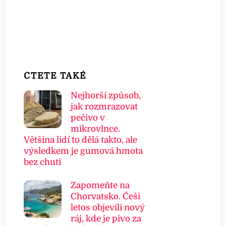
ČTETE TAKÉ
Nejhorší způsob,
jak rozmrazovat
pečivo v
mikrovlnce.
Většina lidí to dělá takto, ale
výsledkem je gumová hmota
bez chuti
Zapomeňte na
Chorvatsko. Češi
letos objevili nový
ráj, kde je pivo za