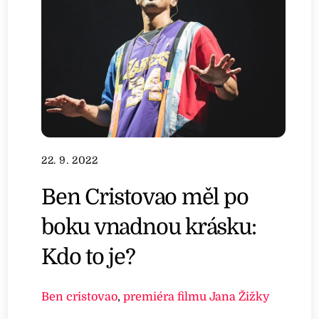
22. 9. 2022
Ben Cristovao měl po
boku vnadnou krásku:
Kdo to je?
Ben cristovao
,
premiéra filmu Jana Žižky