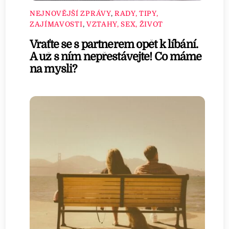
NEJNOVĚJŠÍ ZPRÁVY
,
RADY, TIPY,
ZAJÍMAVOSTI
,
VZTAHY, SEX, ŽIVOT
Vraťte se s partnerem opět k líbání.
A už s ním nepřestávejte! Co máme
na mysli?