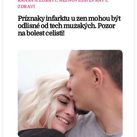
KRÁSA A ZDRAVÍ
,
NEJNOVĚJŠÍ ZPRÁVY
,
ZDRAVÍ
Příznaky infarktu u žen mohou být
odlišné od těch mužských. Pozor
na bolest čelisti!