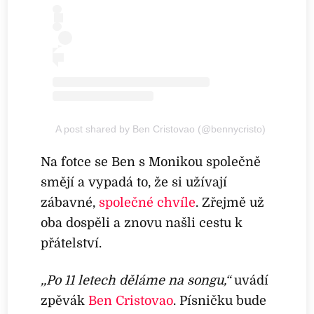
A post shared by Ben Cristovao (@bennycristo)
Na fotce se Ben s Monikou společně
smějí a vypadá to, že si užívají
zábavné,
společné chvíle
. Zřejmě už
oba dospěli a znovu našli cestu k
přátelství.
,,Po 11 letech děláme na songu,“
uvádí
zpěvák
Ben Cristovao
. Písničku bude