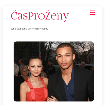
Skip
Men
to
content
Web, kde jsou ženy samy sebou