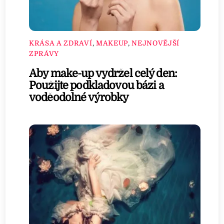
KRÁSA A ZDRAVÍ
,
MAKEUP
,
NEJNOVĚJŠÍ
ZPRÁVY
Aby make-up vydržel celý den:
Použijte podkladovou bázi a
voděodolné výrobky