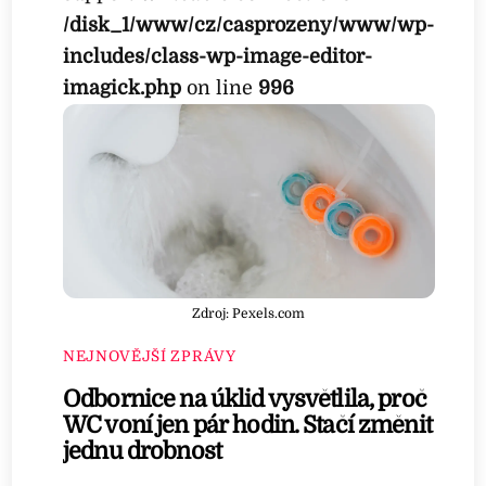
/disk_1/www/cz/casprozeny/www/wp-
includes/class-wp-image-editor-
imagick.php
on line
996
Zdroj: Pexels.com
NEJNOVĚJŠÍ ZPRÁVY
Odbornice na úklid vysvětlila, proč
WC voní jen pár hodin. Stačí změnit
jednu drobnost