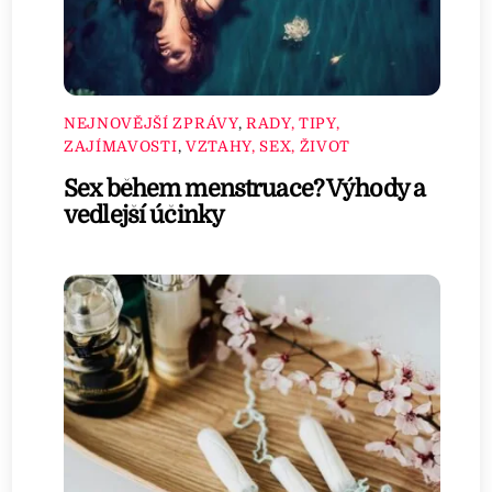
NEJNOVĚJŠÍ ZPRÁVY
,
RADY, TIPY,
ZAJÍMAVOSTI
,
VZTAHY, SEX, ŽIVOT
Sex během menstruace? Výhody a
vedlejší účinky