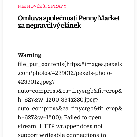
NEJNOVĚJŠÍ ZPRÁVY
Omluva společnosti Penny Market
za nepravdivý článek
Warning
:
file_put_contents(https://images.pexels
.com/photos/4239012/pexels-photo-
4239012.jpeg?
auto=compress&cs=tinysrgb&fit=crop&
h=627&w=1200-394x330.jpeg?
auto=compress&cs=tinysrgb&fit=crop&
h=627&w=1200): Failed to open
stream: HTTP wrapper does not
support writeable connections in