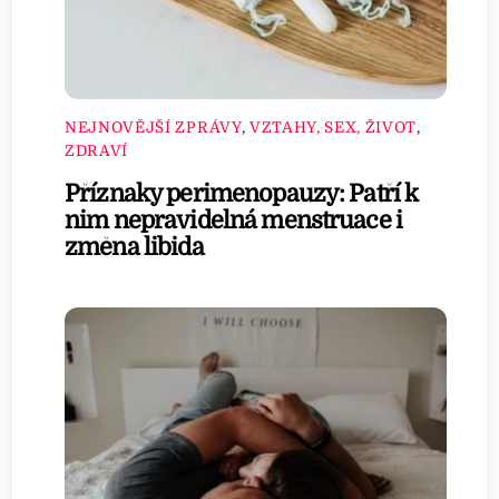
NEJNOVĚJŠÍ ZPRÁVY
,
VZTAHY, SEX, ŽIVOT
,
ZDRAVÍ
Příznaky perimenopauzy: Patří k
nim nepravidelná menstruace i
změna libida