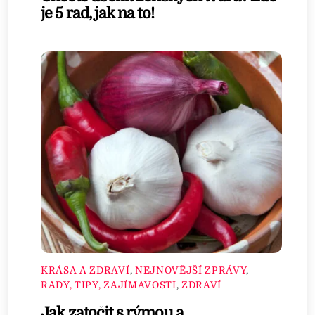
je 5 rad, jak na to!
KRÁSA A ZDRAVÍ
,
NEJNOVĚJŠÍ ZPRÁVY
,
RADY, TIPY, ZAJÍMAVOSTI
,
ZDRAVÍ
Jak zatočit s rýmou a