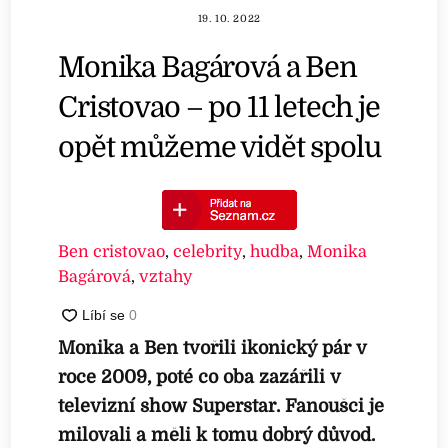
19. 10. 2022
Monika Bagárová a Ben
Cristovao – po 11 letech je
opět můžeme vidět spolu
Ben cristovao
,
celebrity
,
hudba
,
Monika
Bagárová
,
vztahy
Monika a Ben tvořili ikonický pár v
roce 2009, poté co oba zazářili v
televizní show Superstar. Fanoušci je
milovali a měli k tomu dobrý důvod.