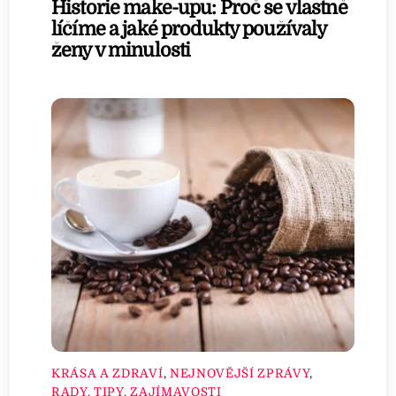
Historie make-upu: Proč se vlastně
líčíme a jaké produkty používaly
ženy v minulosti
KRÁSA A ZDRAVÍ
,
NEJNOVĚJŠÍ ZPRÁVY
,
RADY, TIPY, ZAJÍMAVOSTI