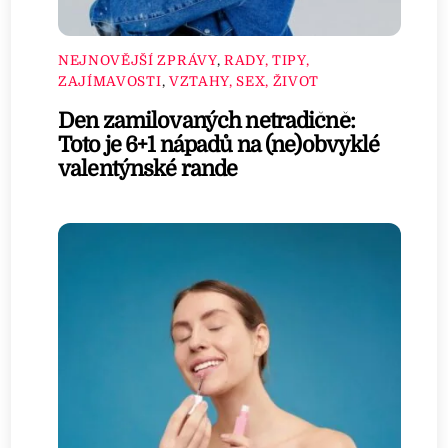
NEJNOVĚJŠÍ ZPRÁVY
,
RADY, TIPY,
ZAJÍMAVOSTI
,
VZTAHY, SEX, ŽIVOT
Den zamilovaných netradičně:
Toto je 6+1 nápadů na (ne)obvyklé
valentýnské rande