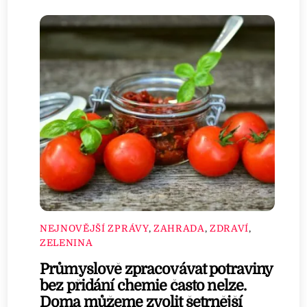
NEJNOVĚJŠÍ ZPRÁVY
,
ZAHRADA
,
ZDRAVÍ
,
ZELENINA
Průmyslově zpracovávat potraviny
bez přidání chemie často nelze.
Doma můžeme zvolit šetrnější