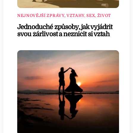
NEJNOVĚJŠÍ ZPRÁVY
,
VZTAHY, SEX, ŽIVOT
Jednoduché způsoby, jak vyjádřit
svou žárlivost a nezničit si vztah