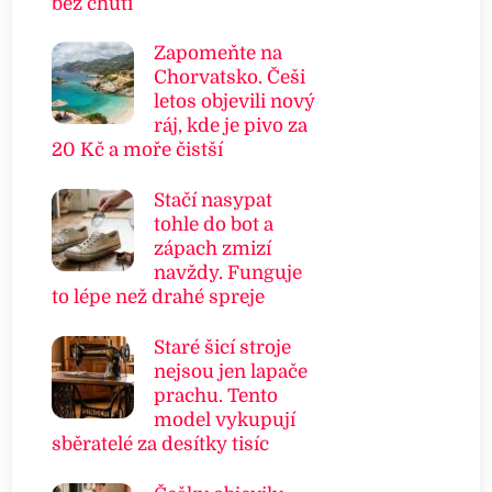
bez chuti
Zapomeňte na
Chorvatsko. Češi
letos objevili nový
ráj, kde je pivo za
20 Kč a moře čistší
Stačí nasypat
tohle do bot a
zápach zmizí
navždy. Funguje
to lépe než drahé spreje
Staré šicí stroje
nejsou jen lapače
prachu. Tento
model vykupují
sběratelé za desítky tisíc