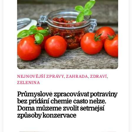
NEJNOVĚJŠÍ ZPRÁVY
,
ZAHRADA
,
ZDRAVÍ
,
ZELENINA
Průmyslově zpracovávat potraviny
bez přidání chemie často nelze.
Doma můžeme zvolit šetrnější
způsoby konzervace