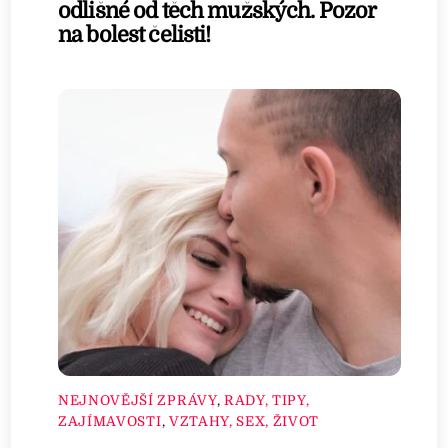
odlišné od těch mužských. Pozor
na bolest čelisti!
NEJNOVĚJŠÍ ZPRÁVY
,
RADY, TIPY,
ZAJÍMAVOSTI
,
VZTAHY, SEX, ŽIVOT