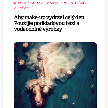
KRÁSA A ZDRAVÍ
,
MAKEUP
,
NEJNOVĚJŠÍ
ZPRÁVY
Aby make-up vydržel celý den:
Použijte podkladovou bázi a
voděodolné výrobky