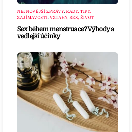
NEJNOVĚJŠÍ ZPRÁVY
,
RADY, TIPY,
ZAJÍMAVOSTI
,
VZTAHY, SEX, ŽIVOT
Sex během menstruace? Výhody a
vedlejší účinky