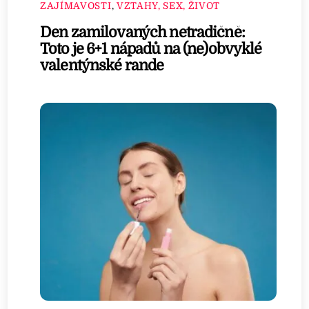
ZAJÍMAVOSTI
,
VZTAHY, SEX, ŽIVOT
Den zamilovaných netradičně:
Toto je 6+1 nápadů na (ne)obvyklé
valentýnské rande