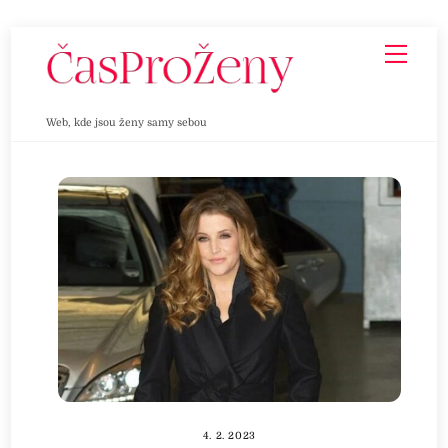
Skip
Men
to
content
Web, kde jsou ženy samy sebou
4. 2. 2023