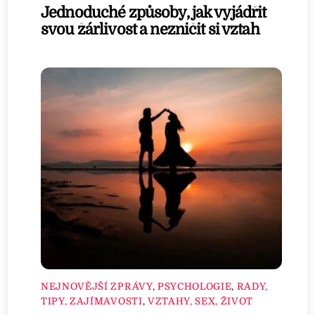
Jednoduché způsoby, jak vyjádřit
svou žárlivost a nezničit si vztah
NEJNOVĚJŠÍ ZPRÁVY
,
PSYCHOLOGIE
,
RADY,
TIPY, ZAJÍMAVOSTI
,
VZTAHY, SEX, ŽIVOT