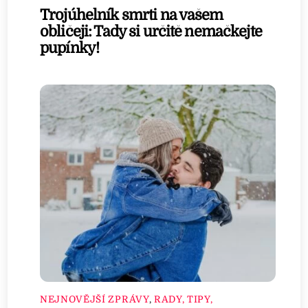
Trojúhelník smrti na vašem
obličeji: Tady si určitě nemačkejte
pupínky!
NEJNOVĚJŠÍ ZPRÁVY
,
RADY, TIPY,