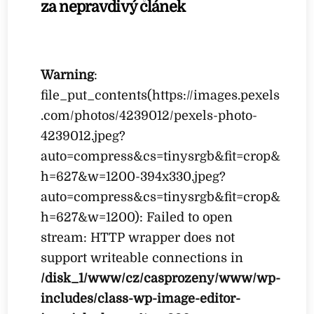
za nepravdivý článek
Warning
:
file_put_contents(https://images.pexels
.com/photos/4239012/pexels-photo-
4239012.jpeg?
auto=compress&cs=tinysrgb&fit=crop&
h=627&w=1200-394x330.jpeg?
auto=compress&cs=tinysrgb&fit=crop&
h=627&w=1200): Failed to open
stream: HTTP wrapper does not
support writeable connections in
/disk_1/www/cz/casprozeny/www/wp-
includes/class-wp-image-editor-