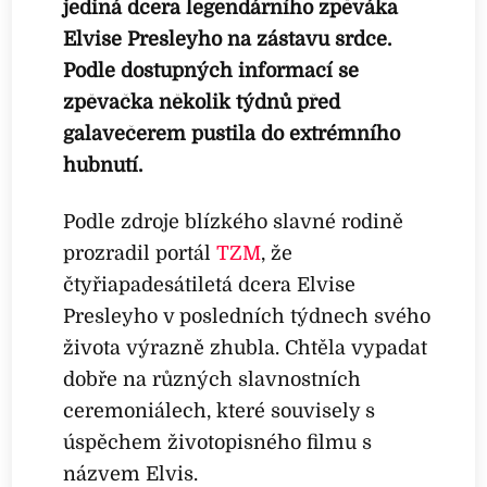
jediná dcera legendárního zpěváka
Elvise Presleyho na zástavu srdce.
Podle dostupných informací se
zpěvačka několik týdnů před
galavečerem pustila do extrémního
hubnutí.
Podle zdroje blízkého slavné rodině
prozradil portál
TZM
, že
čtyřiapadesátiletá dcera Elvise
Presleyho v posledních týdnech svého
života výrazně zhubla. Chtěla vypadat
dobře na různých slavnostních
ceremoniálech, které souvisely s
úspěchem životopisného filmu s
názvem Elvis.