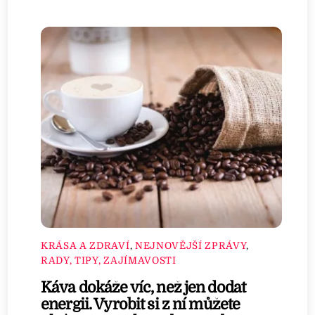
KRÁSA A ZDRAVÍ
,
NEJNOVĚJŠÍ ZPRÁVY
,
RADY, TIPY, ZAJÍMAVOSTI
Káva dokáže víc, než jen dodat
energii. Vyrobit si z ní můžete