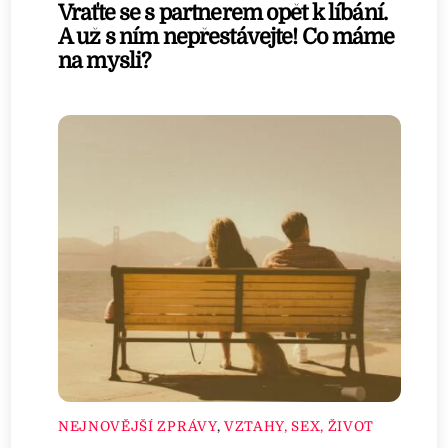
Vraťte se s partnerem opět k líbání.
A už s ním nepřestávejte! Co máme
na mysli?
NEJNOVĚJŠÍ ZPRÁVY
,
VZTAHY, SEX, ŽIVOT