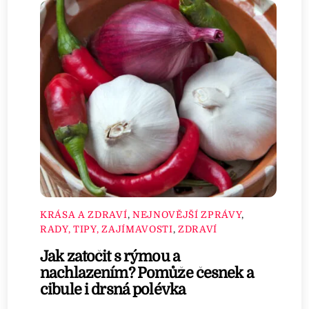
KRÁSA A ZDRAVÍ
,
NEJNOVĚJŠÍ ZPRÁVY
,
RADY, TIPY, ZAJÍMAVOSTI
,
ZDRAVÍ
Jak zatočit s rýmou a
nachlazením? Pomůže česnek a
cibule i drsná polévka