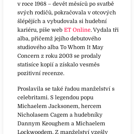
v roce 1968 – devět měsíců po svatbě
svých rodičů, pokračovala v otcových
šlépějích a vybudovala si hudební
kariéru, píše web
ET Online
. Vydala tři
alba, přičemž jejího debutového
studiového alba To Whom It May
Concern z roku 2003 se prodaly
statisíce kopií a získalo vesměs
pozitivní recenze.
Proslavila se také řadou manželství s
celebritami. S legendou popu
Michaelem Jacksonem, hercem
Nicholasem Cagem a hudebníky
Dannym Keoughem a Michaelem
Lockwoodem. Z manželství vzešly