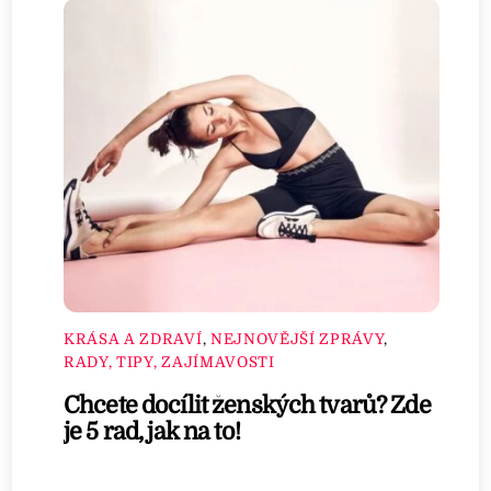
KRÁSA A ZDRAVÍ
,
NEJNOVĚJŠÍ ZPRÁVY
,
RADY, TIPY, ZAJÍMAVOSTI
Chcete docílit ženských tvarů? Zde
je 5 rad, jak na to!