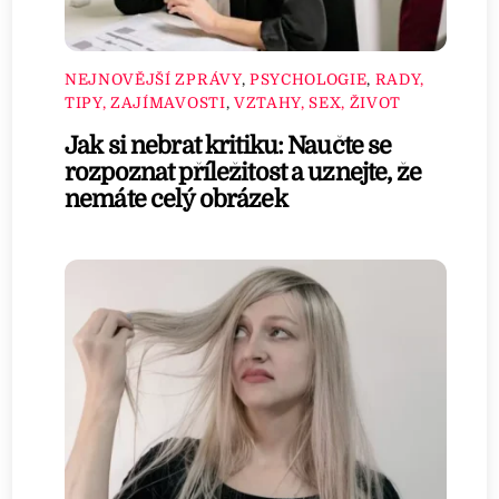
NEJNOVĚJŠÍ ZPRÁVY
,
PSYCHOLOGIE
,
RADY,
TIPY, ZAJÍMAVOSTI
,
VZTAHY, SEX, ŽIVOT
Jak si nebrat kritiku: Naučte se
rozpoznat příležitost a uznejte, že
nemáte celý obrázek