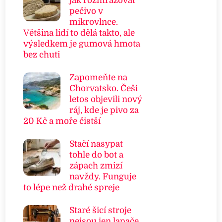
jak rozmrazovat
pečivo v
mikrovlnce.
Většina lidí to dělá takto, ale
výsledkem je gumová hmota
bez chuti
Zapomeňte na
Chorvatsko. Češi
letos objevili nový
ráj, kde je pivo za
20 Kč a moře čistší
Stačí nasypat
tohle do bot a
zápach zmizí
navždy. Funguje
to lépe než drahé spreje
Staré šicí stroje
nejsou jen lapače