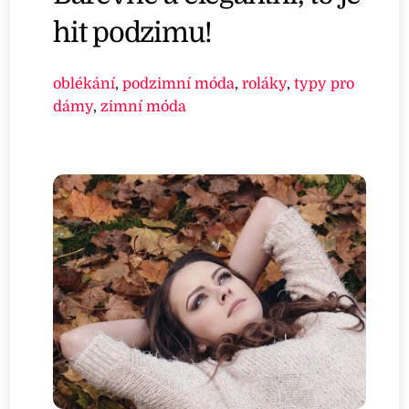
hit podzimu!
oblékání
,
podzimní móda
,
roláky
,
typy pro
dámy
,
zimní móda