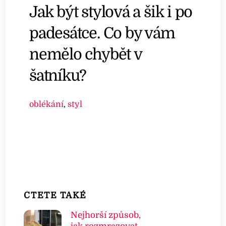
Jak být stylová a šik i po
padesátce. Co by vám
nemělo chybět v
šatníku?
oblékání
,
styl
ČTETE TAKÉ
Nejhorší způsob,