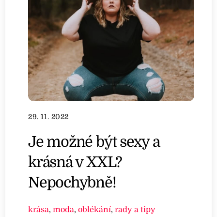
29. 11. 2022
Je možné být sexy a
krásná v XXL?
Nepochybně!
krása
,
moda
,
oblékání
,
rady a tipy