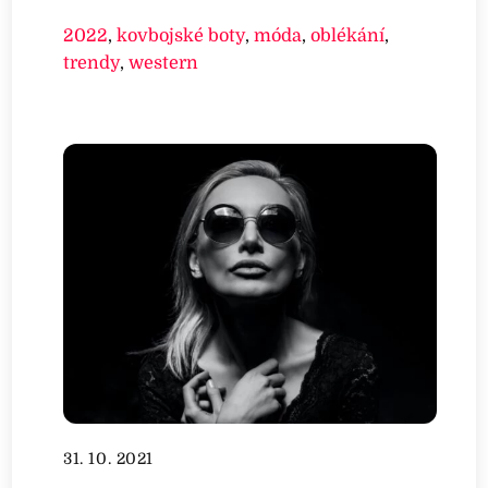
2022
,
kovbojské boty
,
móda
,
oblékání
,
trendy
,
western
31. 10. 2021