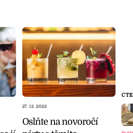
ČTE
27. 12. 2022
Oslňte na novoročí
je g