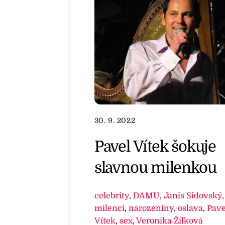
30. 9. 2022
Pavel Vítek šokuje
slavnou milenkou
celebrity
,
DAMU
,
Janis Sidovský
milenci
,
narozeniny
,
oslava
,
Pave
Vítek
,
sex
,
Veronika Žilková