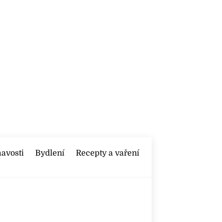
mavosti
Bydlení
Recepty a vaření