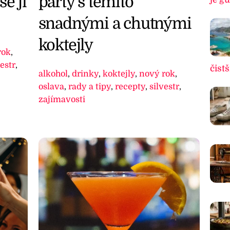
párty s těmito
e jí
snadnými a chutnými
koktejly
rok
,
vestr
,
čistš
alkohol
,
drinky
,
koktejly
,
nový rok
,
oslava
,
rady a tipy
,
recepty
,
silvestr
,
zajímavosti