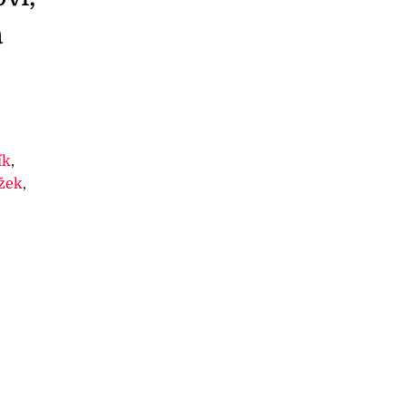
a
ík
,
žek
,