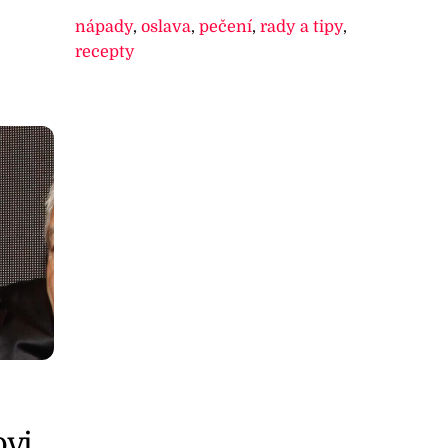
nápady
,
oslava
,
pečení
,
rady a tipy
,
recepty
vi,