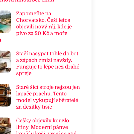
Zapomeňte na
Chorvatsko. Češi letos
objevili nový ráj, kde je
pivo za 20 Kč a moře
í
Stačí nasypat tohle do bot
a zápach zmizí navždy.
Funguje to lépe než drahé
spreje
Staré šicí stroje nejsou jen
lapače prachu. Tento
model vykupují sběratelé
za desítky tisíc
Češky objevily kouzlo
litiny. Moderní pánve
končí v koši, vrací se styl