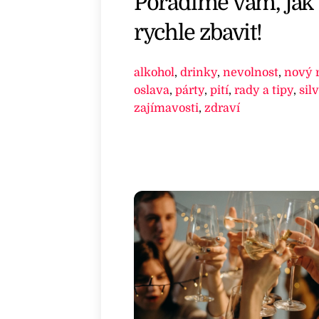
Poradíme vám, jak s
rychle zbavit!
alkohol
,
drinky
,
nevolnost
,
nový 
oslava
,
párty
,
pití
,
rady a tipy
,
sil
zajímavosti
,
zdraví