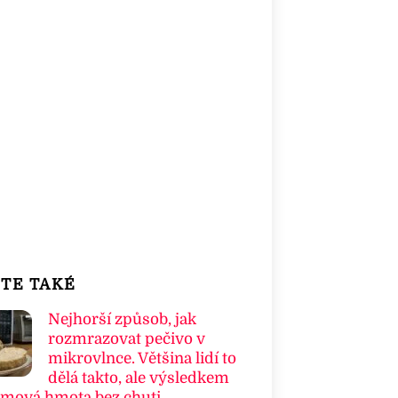
TE TAKÉ
Nejhorší způsob, jak
rozmrazovat pečivo v
mikrovlnce. Většina lidí to
dělá takto, ale výsledkem
umová hmota bez chuti