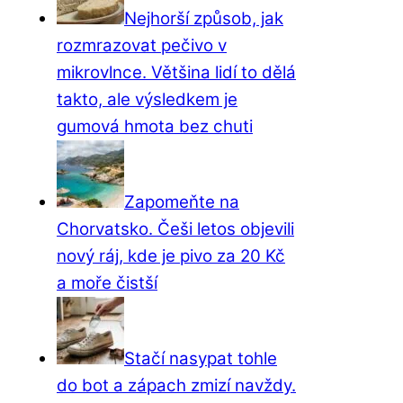
Nejhorší způsob, jak
rozmrazovat pečivo v
mikrovlnce. Většina lidí to dělá
takto, ale výsledkem je
gumová hmota bez chuti
Zapomeňte na
Chorvatsko. Češi letos objevili
nový ráj, kde je pivo za 20 Kč
a moře čistší
Stačí nasypat tohle
do bot a zápach zmizí navždy.