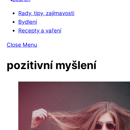
Rady, tipy, zajímavosti
Bydlení
Recepty a vaření
Close Menu
pozitivní myšlení