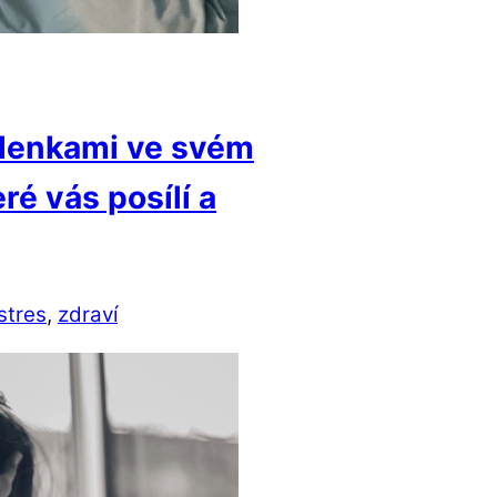
šlenkami ve svém
ré vás posílí a
stres
,
zdraví