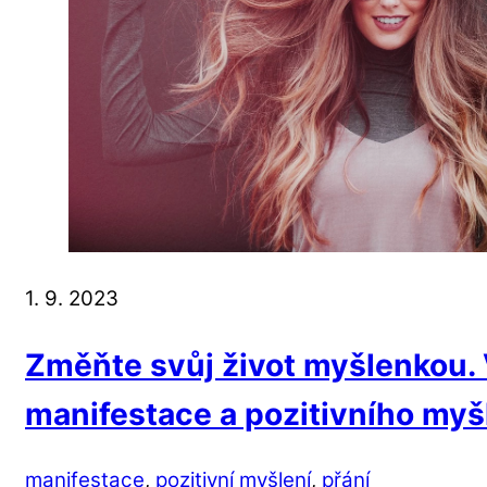
1. 9. 2023
Změňte svůj život myšlenkou. 
manifestace a pozitivního myš
manifestace
,
pozitivní myšlení
,
přání