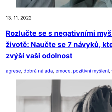
13. 11. 2022
Rozlučte se s negativními my
životě: Naučte se 7 návyků, kte
zvýší vaši odolnost
agrese
,
dobrá nálada
,
emoce
,
pozitivní myšlení
,