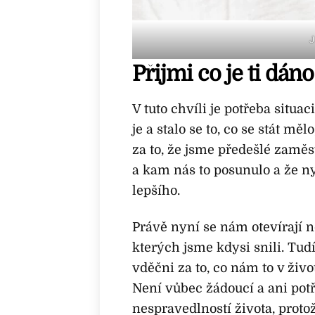
J
Přijmi co je ti dáno
V tuto chvíli je potřeba situac
je a stalo se to, co se stát mě
za to, že jsme předešlé zaměs
a kam nás to posunulo a že 
lepšího.
Právě nyní se nám otevírají 
kterých jsme kdysi snili. Tud
vděčni za to, co nám to v živo
Není vůbec žádoucí a ani pot
nespravedlností života, prot