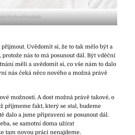
ake Nackos/Unsplash
i přijmout. Uvědomit si, že to tak mělo být a
lo, protože nás to má posunout dál. Být vděční
tnání měli a uvědomit si, co vše nám to dalo
nyní nás čeká něco nového a možná právě
nové možnosti. A dost možná právě takové, o
íž přijmeme fakt, který se stal, budeme
tě dalo a jsme připraveni se posunout dál.
řeba, se samotní doma užírat
ože tam novou práci nenajdeme.