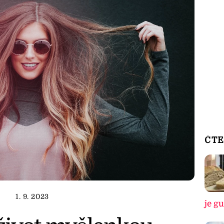
ČTE
1. 9. 2023
je g