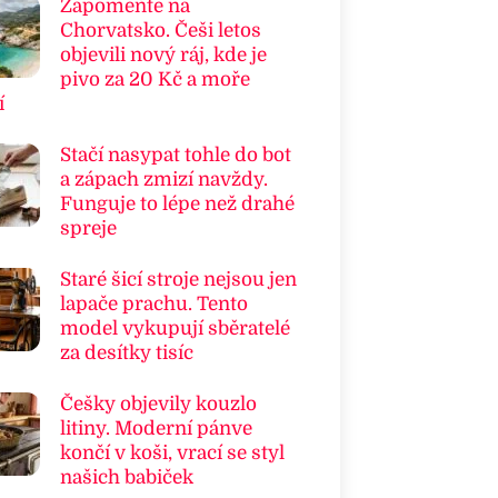
Zapomeňte na
Chorvatsko. Češi letos
objevili nový ráj, kde je
pivo za 20 Kč a moře
í
Stačí nasypat tohle do bot
a zápach zmizí navždy.
Funguje to lépe než drahé
spreje
Staré šicí stroje nejsou jen
lapače prachu. Tento
model vykupují sběratelé
za desítky tisíc
Češky objevily kouzlo
litiny. Moderní pánve
končí v koši, vrací se styl
našich babiček