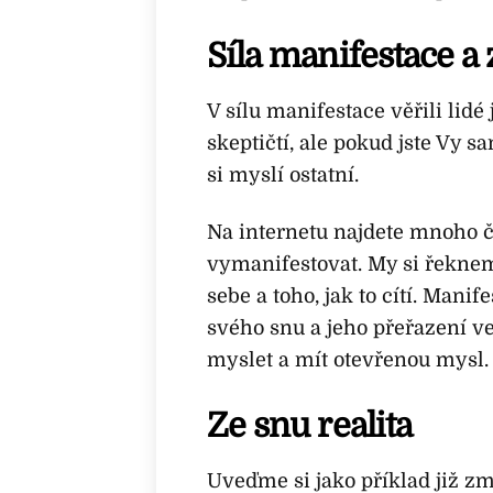
Síla manifestace a 
V sílu manifestace věřili lidé 
skeptičtí, ale pokud jste Vy s
si myslí ostatní.
Na internetu najdete mnoho čl
vymanifestovat. My si řeknem
sebe a toho, jak to cítí. Mani
svého snu a jeho přeřazení ve
myslet a mít otevřenou mysl.
Ze snu realita
Uveďme si jako příklad již z