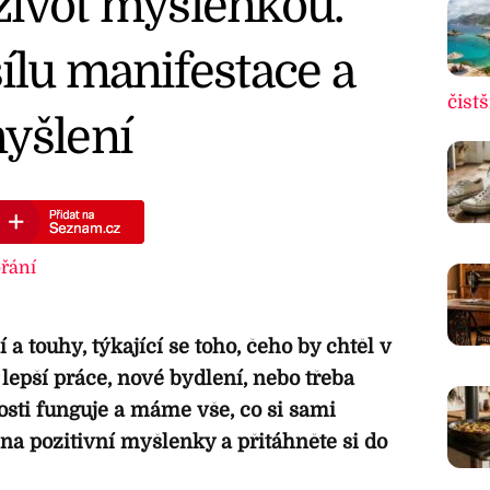
život myšlenkou.
ílu manifestace a
čistš
myšlení
řání
 a touhy, týkající se toho, čeho by chtěl v
 lepší práce, nové bydlení, nebo třeba
osti funguje a máme vše, co si sami
na pozitivní myšlenky a přitáhněte si do