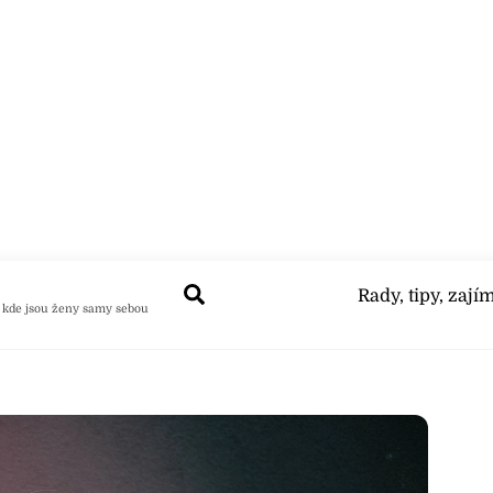
Search
Rady, tipy, zají
 kde jsou ženy samy sebou