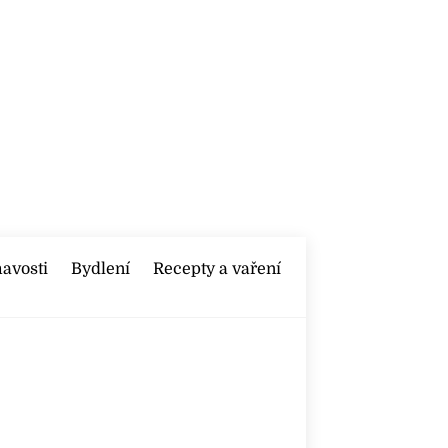
mavosti
Bydlení
Recepty a vaření