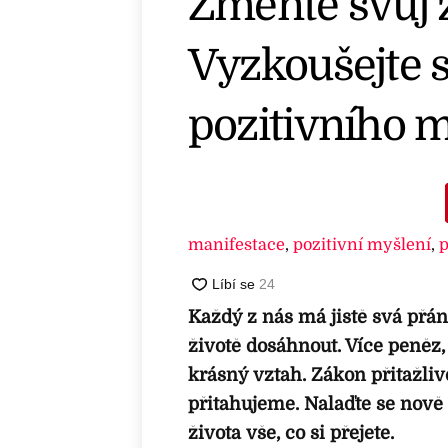
Změňte svůj 
Vyzkoušejte s
pozitivního 
manifestace
,
pozitivní myšlení
,
p
Každý z nás má jistě svá přání
životě dosáhnout. Více peněz,
krásný vztah. Zákon přitažliv
přitahujeme. Nalaďte se nově 
života vše, co si přejete.