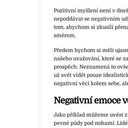
Pozitivní myšlení není v dnešn
nepoddávat se negativním udá
tom, abychom si zkusili přen
směrem.
Předem bychom si měli ujasnit
našeho uvažování, které se z
prospěch. Neznamená to ovše
už svět vidět pouze idealistic
negativní věci kolem sebe, al
Negativní emoce 
Jako příklad můžeme uvést ztr
pevné půdy pod nohami. Lidé s