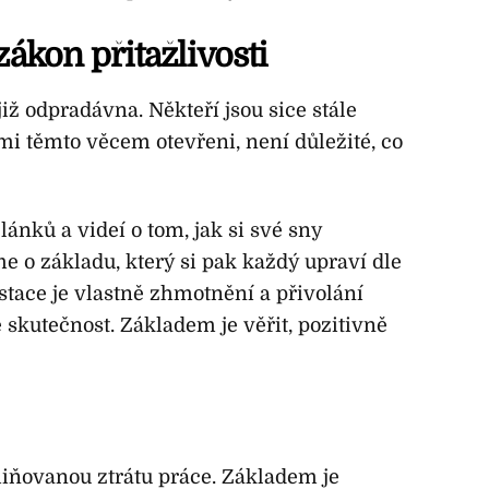
zákon přitažlivosti
již odpradávna. Někteří jsou sice stále
ami těmto věcem otevřeni, není důležité, co
ánků a videí o tom, jak si své sny
e o základu, který si pak každý upraví dle
festace je vlastně zhmotnění a přivolání
 skutečnost. Základem je věřit, pozitivně
miňovanou ztrátu práce. Základem je