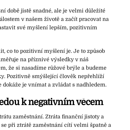
í době jistě snadné, ale je velmi důležité
lostem v našem životě a začít pracovat na
astavit své myšlení lepším, pozitivním
, co to pozitivní myšlení je. Je to způsob
aměřuje na příznivé výsledky v náš
m, že si nasadíme růžové brýle a budeme
ky. Pozitivně smýšlející člověk nepřehlíží
e dokáže je vnímat a zvládat s nadhledem.
vedou k negativním věcem
átu zaměstnání. Ztráta finanční jistoty a
e při ztrátě zaměstnání cítí velmi špatně a