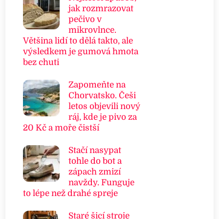
jak rozmrazovat
pečivo v
mikrovlnce.
Většina lidí to dělá takto, ale
výsledkem je gumová hmota
bez chuti
Zapomeňte na
Chorvatsko. Češi
letos objevili nový
ráj, kde je pivo za
20 Kč a moře čistší
Stačí nasypat
tohle do bot a
zápach zmizí
navždy. Funguje
to lépe než drahé spreje
Staré šicí stroje