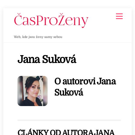
Skip
Men
to
content
Web, kde jsou ženy samy sebou
Jana Suková
O autorovi
Jana
Suková
ČLÁNKY OD AUTORA JANA