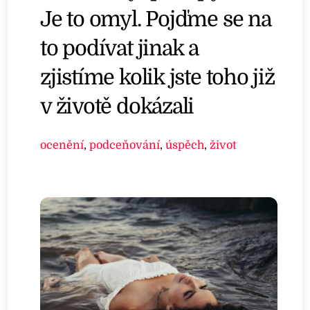
Je to omyl. Pojďme se na
to podívat jinak a
zjistíme kolik jste toho již
v životě dokázali
ocenění
,
podceňování
,
úspěch
,
život