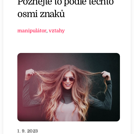
Poznejte to podle těchto
osmi znaků
manipulátor
,
vztahy
1. 9. 2023