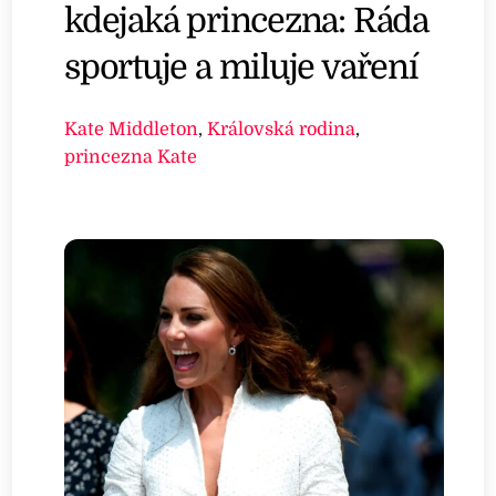
kdejaká princezna: Ráda
sportuje a miluje vaření
Kate Middleton
,
Královská rodina
,
princezna Kate