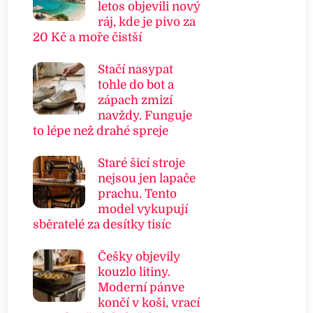
letos objevili nový
ráj, kde je pivo za
20 Kč a moře čistší
Stačí nasypat
tohle do bot a
zápach zmizí
navždy. Funguje
to lépe než drahé spreje
Staré šicí stroje
nejsou jen lapače
prachu. Tento
model vykupují
sběratelé za desítky tisíc
Češky objevily
kouzlo litiny.
Moderní pánve
končí v koši, vrací