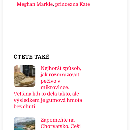
Meghan Markle
,
princezna Kate
ČTETE TAKÉ
Nejhorší způsob,
jak rozmrazovat
pečivo v
mikrovlnce.
Většina lidí to dělá takto, ale
výsledkem je gumová hmota
bez chuti
Zapomeňte na
Chorvatsko. Češi