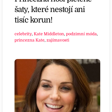
šaty, které nestojí ani
tisíc korun!
celebrity
,
Kate Middleton
,
podzimní móda
,
princezna Kate
,
zajímavosti