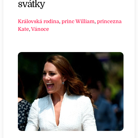
svátky
Královská rodina
,
princ William
,
princezna
Kate
,
Vánoce