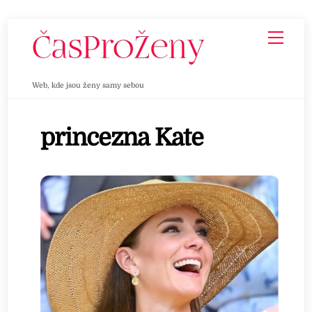
Skip
Men
to
content
Web, kde jsou ženy samy sebou
princezna Kate