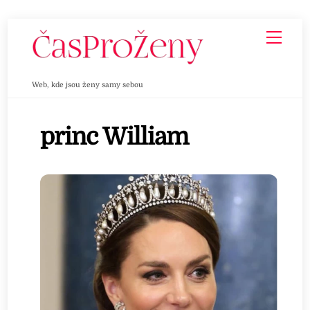
Skip
Men
to
content
Web, kde jsou ženy samy sebou
princ William