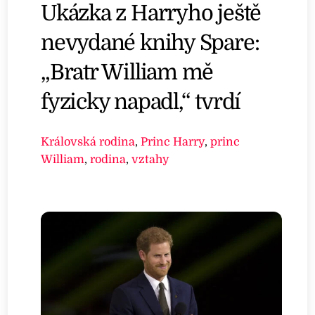
Ukázka z Harryho ještě
nevydané knihy Spare:
„Bratr William mě
fyzicky napadl,“ tvrdí
Královská rodina
,
Princ Harry
,
princ
William
,
rodina
,
vztahy