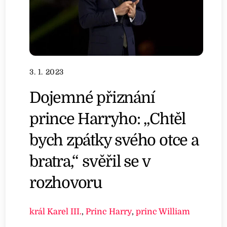
3. 1. 2023
Dojemné přiznání
prince Harryho: „Chtěl
bych zpátky svého otce a
bratra,“ svěřil se v
rozhovoru
král Karel III.
,
Princ Harry
,
princ William