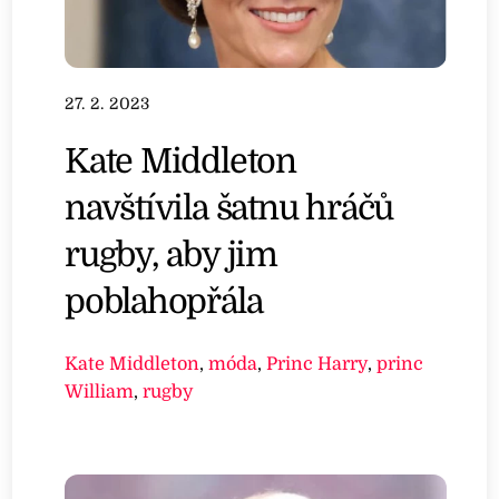
27. 2. 2023
Kate Middleton
navštívila šatnu hráčů
rugby, aby jim
poblahopřála
Kate Middleton
,
móda
,
Princ Harry
,
princ
William
,
rugby