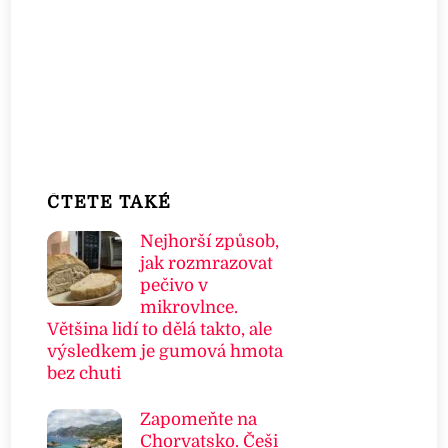
ČTETE TAKÉ
Nejhorší způsob,
jak rozmrazovat
pečivo v
mikrovlnce.
Většina lidí to dělá takto, ale
výsledkem je gumová hmota
bez chuti
Zapomeňte na
Chorvatsko. Češi