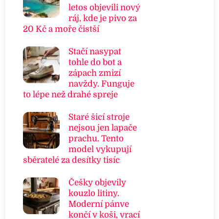
letos objevili nový
ráj, kde je pivo za
20 Kč a moře čistší
Stačí nasypat
tohle do bot a
zápach zmizí
navždy. Funguje
to lépe než drahé spreje
Staré šicí stroje
nejsou jen lapače
prachu. Tento
model vykupují
sběratelé za desítky tisíc
Češky objevily
kouzlo litiny.
Moderní pánve
končí v koši, vrací