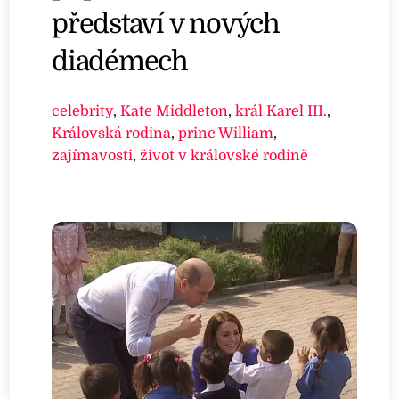
představí v nových
diadémech
celebrity
,
Kate Middleton
,
král Karel III.
,
Královská rodina
,
princ William
,
zajímavosti
,
život v královské rodině