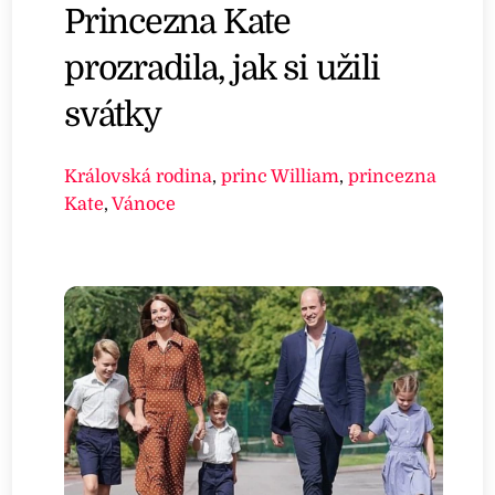
Princezna Kate
prozradila, jak si užili
svátky
Královská rodina
,
princ William
,
princezna
Kate
,
Vánoce