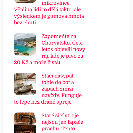
mikrovlnce.
Většina lidí to dělá takto, ale
výsledkem je gumová hmota
bez chuti
Zapomeňte na
Chorvatsko. Češi
letos objevili nový
ráj, kde je pivo za
20 Kč a moře čistší
Stačí nasypat
tohle do bot a
zápach zmizí
navždy. Funguje
to lépe než drahé spreje
Staré šicí stroje
nejsou jen lapače
prachu. Tento