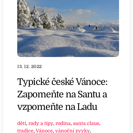
13. 12. 2022
Typické české Vánoce:
Zapomeňte na Santu a
vzpomeňte na Ladu
děti
,
rady a tipy
,
rodina
,
santa claus
,
tradice
,
Vánoce
,
vánoční zvyky
,