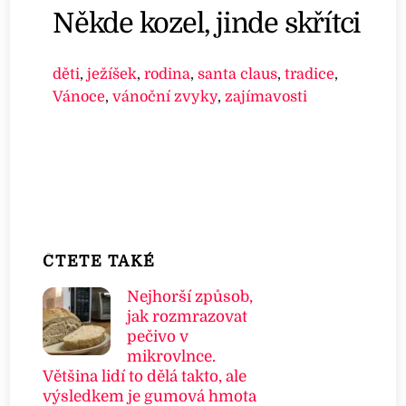
Někde kozel, jinde skřítci
děti
,
ježíšek
,
rodina
,
santa claus
,
tradice
,
Vánoce
,
vánoční zvyky
,
zajímavosti
ČTETE TAKÉ
Nejhorší způsob,
jak rozmrazovat
pečivo v
mikrovlnce.
Většina lidí to dělá takto, ale
výsledkem je gumová hmota