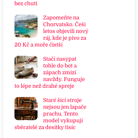
bez chuti
Zapomeňte na
Chorvatsko. Češi
letos objevili nový
ráj, kde je pivo za
20 Kč a moře čistší
Stačí nasypat
tohle do bot a
zápach zmizí
navždy. Funguje
to lépe než drahé spreje
Staré šicí stroje
nejsou jen lapače
prachu. Tento
model vykupují
sběratelé za desítky tisíc