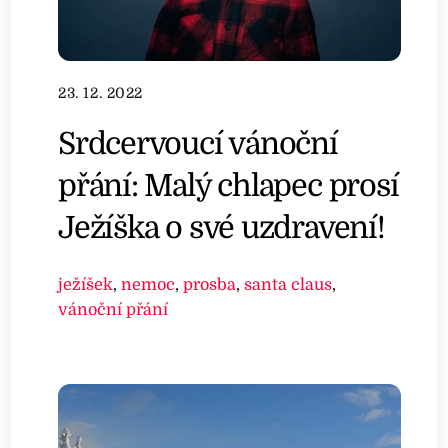
23. 12. 2022
Srdcervoucí vánoční
přání: Malý chlapec prosí
Ježíška o své uzdravení!
ježíšek
,
nemoc
,
prosba
,
santa claus
,
vánoční přání