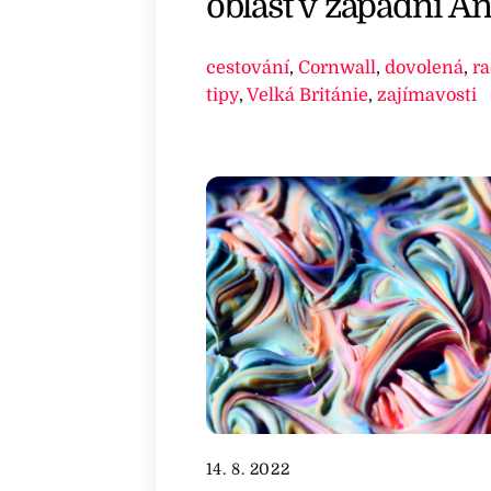
oblast v západní An
cestování
,
Cornwall
,
dovolená
,
ra
tipy
,
Velká Británie
,
zajímavosti
14. 8. 2022