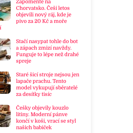
Zapomeňte na
Chorvatsko. Češi letos
objevili nový ráj, kde je
pivo za 20 Kč a moře
í
Stačí nasypat tohle do bot
a zápach zmizí navždy.
Funguje to lépe než drahé
spreje
Staré šicí stroje nejsou jen
lapače prachu. Tento
model vykupují sběratelé
za desítky tisíc
Češky objevily kouzlo
litiny. Moderní pánve
končí v koši, vrací se styl
našich babiček