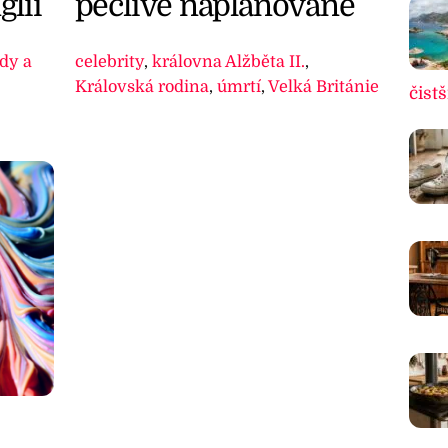
pečlivě naplánované
glii
celebrity
,
královna Alžběta II.
,
dy a
Královská rodina
,
úmrtí
,
Velká Británie
čistš