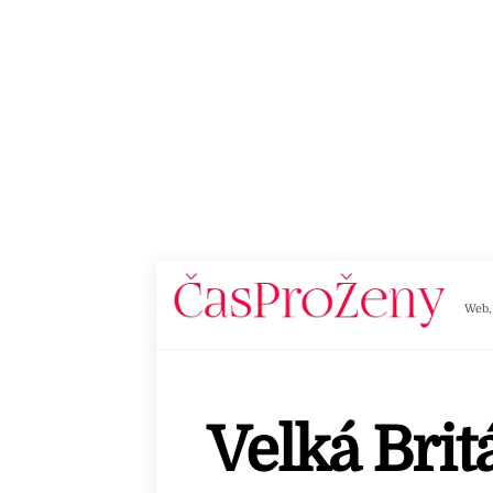
Skip
to
content
Web,
Velká Brit