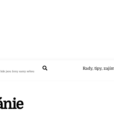
Search
Rady, tipy, zají
 kde jsou ženy samy sebou
ánie