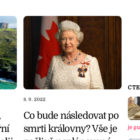
ČTE
8. 9. 2022
Co bude následovat po
,
smrti královny? Vše je
ní
je g