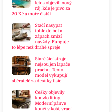
letos objevili nový
ráj, kde je pivo za
20 Kč a moře čistší
Stačí nasypat
tohle do bot a
zápach zmizí
navždy. Funguje
to lépe než drahé spreje
Staré šicí stroje
nejsou jen lapače
prachu. Tento
model vykupují
sběratelé za desítky tisíc
Češky objevily
kouzlo litiny.
Moderní pánve
končí v koši, vrací