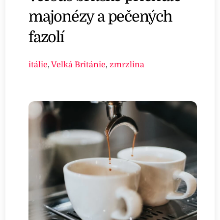
majonézy a pečených
fazolí
itálie
,
Velká Británie
,
zmrzlina