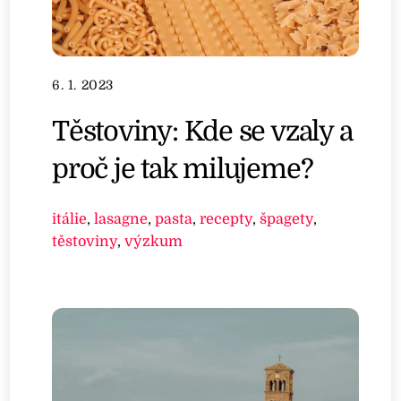
6. 1. 2023
Těstoviny: Kde se vzaly a
proč je tak milujeme?
itálie
,
lasagne
,
pasta
,
recepty
,
špagety
,
těstoviny
,
výzkum