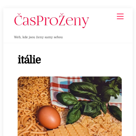
Skip
Men
to
content
Web, kde jsou ženy samy sebou
itálie