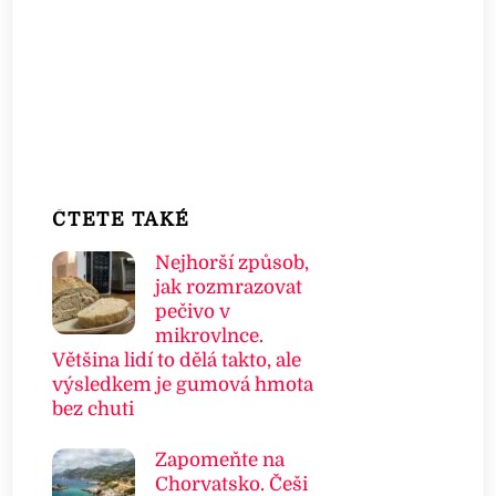
ČTETE TAKÉ
Nejhorší způsob,
jak rozmrazovat
pečivo v
mikrovlnce.
Většina lidí to dělá takto, ale
výsledkem je gumová hmota
bez chuti
Zapomeňte na
Chorvatsko. Češi