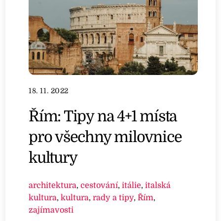
18. 11. 2022
Řím: Tipy na 4+1 místa
pro všechny milovnice
kultury
architektura
,
cestování
,
itálie
,
italská
kultura
,
kultura
,
rady a tipy
,
Řím
,
zajímavosti