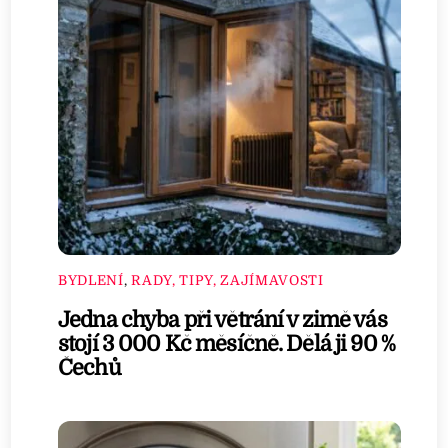
BYDLENÍ
,
RADY, TIPY, ZAJÍMAVOSTI
Jedna chyba při větrání v zimě vás
stojí 3 000 Kč měsíčně. Dělá ji 90 %
Čechů