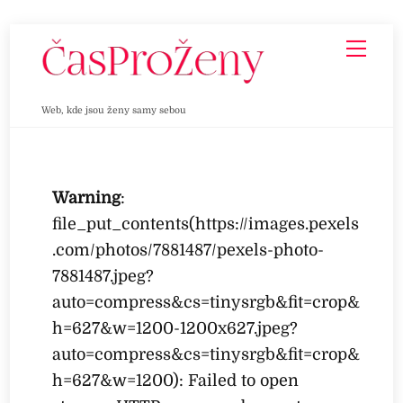
Skip
Men
to
content
Web, kde jsou ženy samy sebou
Warning
:
file_put_contents(https://images.pexels
.com/photos/7881487/pexels-photo-
7881487.jpeg?
auto=compress&cs=tinysrgb&fit=crop&
h=627&w=1200-1200x627.jpeg?
auto=compress&cs=tinysrgb&fit=crop&
h=627&w=1200): Failed to open