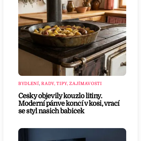
BYDLENÍ
,
RADY, TIPY, ZAJÍMAVOSTI
Češky objevily kouzlo litiny.
Moderní pánve končí v koši, vrací
se styl našich babiček