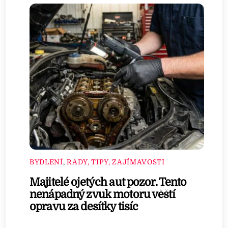
BYDLENÍ
,
RADY, TIPY, ZAJÍMAVOSTI
Majitelé ojetých aut pozor. Tento
nenápadný zvuk motoru věští
opravu za desítky tisíc