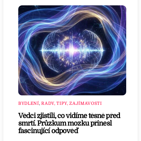
BYDLENÍ
,
RADY, TIPY, ZAJÍMAVOSTI
Vědci zjistili, co vidíme těsně před
smrtí. Průzkum mozku přinesl
fascinující odpověď