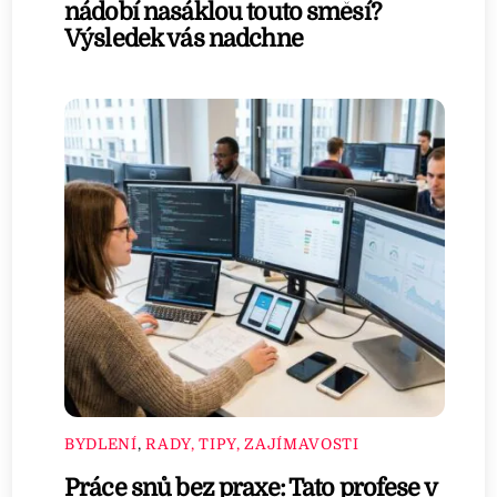
nádobí nasáklou touto směsí?
Výsledek vás nadchne
BYDLENÍ
,
RADY, TIPY, ZAJÍMAVOSTI
Práce snů bez praxe: Tato profese v