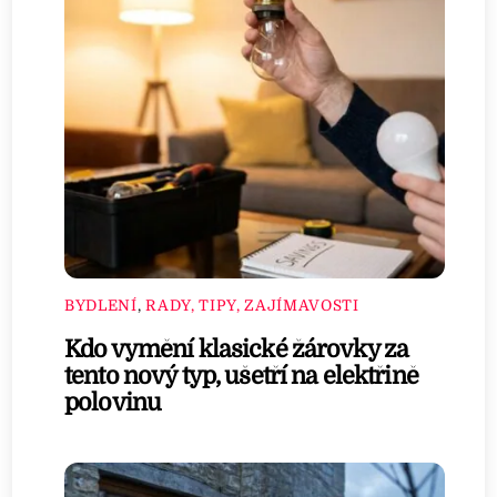
BYDLENÍ
,
RADY, TIPY, ZAJÍMAVOSTI
Kdo vymění klasické žárovky za
tento nový typ, ušetří na elektřině
polovinu