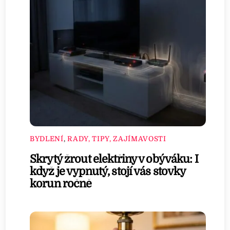
BYDLENÍ
,
RADY, TIPY, ZAJÍMAVOSTI
Skrytý žrout elektřiny v obýváku: I
když je vypnutý, stojí vás stovky
korun ročně