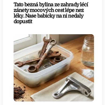
Tato běžná bylina ze zahrady léčí
záněty močových cest lépe než
léky. Naše babičky na ni nedaly
dopustit