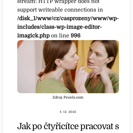
stream: HTTP wrapper does not
support writeable connections in
/disk_1/www/cz/casprozeny/www/wp-
includes/class-wp-image-editor-
imagick.php
on line
996
Zdroj: Pexels.com
4. 12. 2025
Jak po čtyřicítce pracovat s