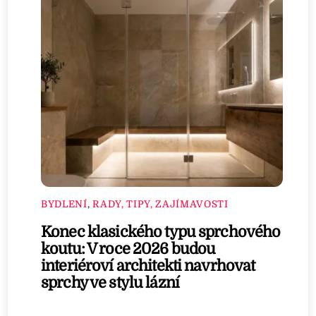
BYDLENÍ
,
RADY, TIPY, ZAJÍMAVOSTI
Konec klasického typu sprchového
koutu: V roce 2026 budou
interiéroví architekti navrhovat
sprchy ve stylu lázní