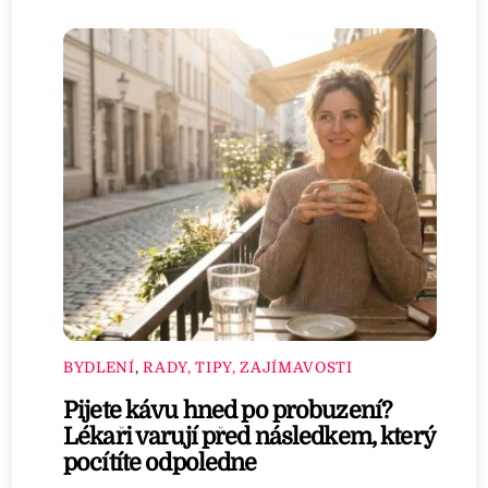
BYDLENÍ
,
RADY, TIPY, ZAJÍMAVOSTI
Pijete kávu hned po probuzení?
Lékaři varují před následkem, který
pocítíte odpoledne