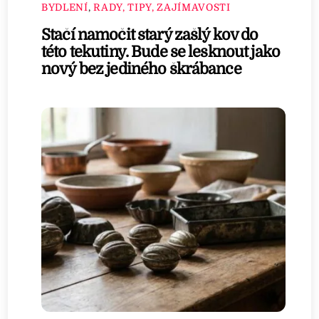
BYDLENÍ
,
RADY, TIPY, ZAJÍMAVOSTI
Stačí namočit starý zašlý kov do
této tekutiny. Bude se lesknout jako
nový bez jediného škrábance