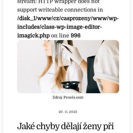
stream: HTTP wrapper does not
support writeable connections in
/disk_1/www/cz/casprozeny/www/wp-
includes/class-wp-image-editor-
imagick.php
on line
996
Zdroj: Pexels.com
20. 11. 2025
Jaké chyby dělají ženy při