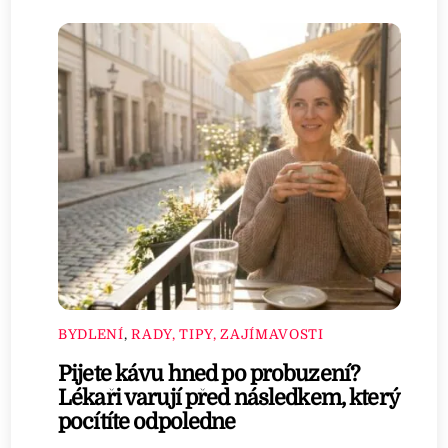
BYDLENÍ
,
RADY, TIPY, ZAJÍMAVOSTI
Pijete kávu hned po probuzení?
Lékaři varují před následkem, který
pocítíte odpoledne