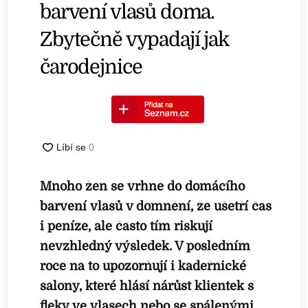
barvení vlasů doma.
Zbytečně vypadají jak
čarodejnice
Mnoho žen se vrhne do domácího
barvení vlasů v domnění, že ušetří čas
i peníze, ale často tím riskují
nevzhledný výsledek. V posledním
roce na to upozorňují i kadeřnické
salony, které hlásí nárůst klientek s
fleky ve vlasech nebo se spálenými