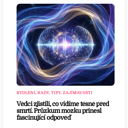
BYDLENÍ
,
RADY, TIPY, ZAJÍMAVOSTI
Vědci zjistili, co vidíme těsně před
smrtí. Průzkum mozku přinesl
fascinující odpověď