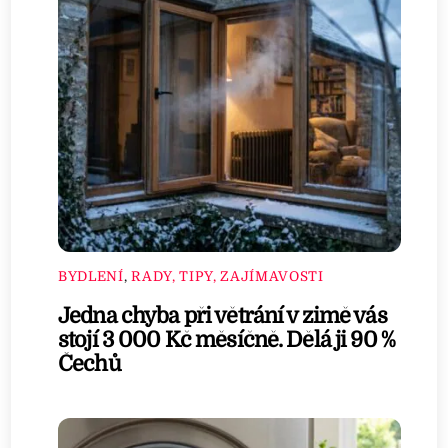
BYDLENÍ
,
RADY, TIPY, ZAJÍMAVOSTI
Jedna chyba při větrání v zimě vás
stojí 3 000 Kč měsíčně. Dělá ji 90 %
Čechů