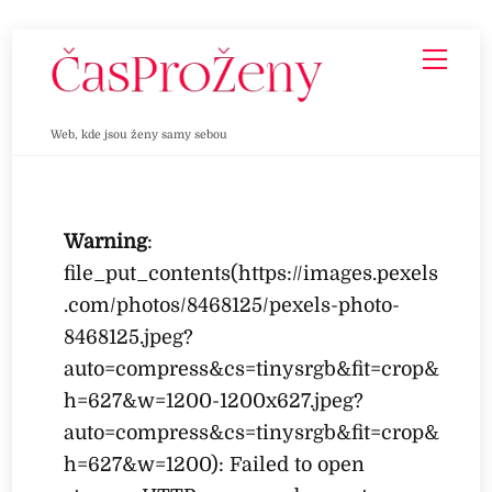
Skip
Men
to
content
Web, kde jsou ženy samy sebou
Warning
:
file_put_contents(https://images.pexels
.com/photos/8468125/pexels-photo-
8468125.jpeg?
auto=compress&cs=tinysrgb&fit=crop&
h=627&w=1200-1200x627.jpeg?
auto=compress&cs=tinysrgb&fit=crop&
h=627&w=1200): Failed to open