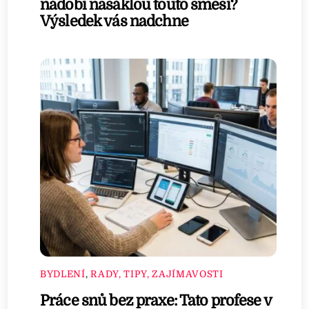
nádobí nasáklou touto směsí?
Výsledek vás nadchne
BYDLENÍ
,
RADY, TIPY, ZAJÍMAVOSTI
Práce snů bez praxe: Tato profese v