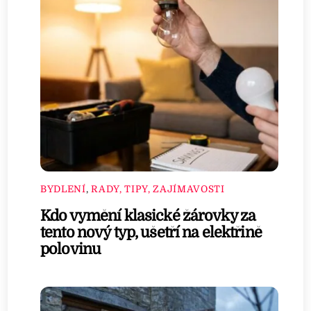
BYDLENÍ
,
RADY, TIPY, ZAJÍMAVOSTI
Kdo vymění klasické žárovky za
tento nový typ, ušetří na elektřině
polovinu