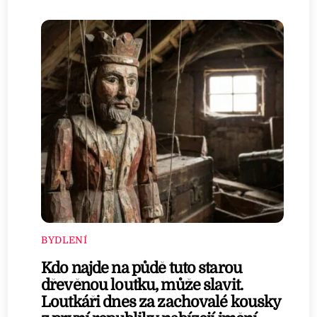
BYDLENÍ
Kdo najde na půdě tuto starou
dřevěnou loutku, může slavit.
Loutkáři dnes za zachovalé kousky