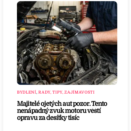
BYDLENÍ
,
RADY, TIPY, ZAJÍMAVOSTI
Majitelé ojetých aut pozor. Tento
nenápadný zvuk motoru věští
opravu za desítky tisíc