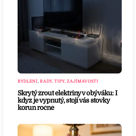
BYDLENÍ
,
RADY, TIPY, ZAJÍMAVOSTI
Skrytý žrout elektřiny v obýváku: I
když je vypnutý, stojí vás stovky
korun ročně