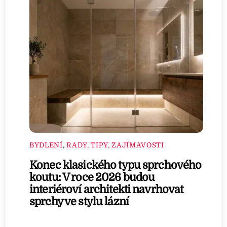
BYDLENÍ
,
RADY, TIPY, ZAJÍMAVOSTI
Konec klasického typu sprchového
koutu: V roce 2026 budou
interiéroví architekti navrhovat
sprchy ve stylu lázní