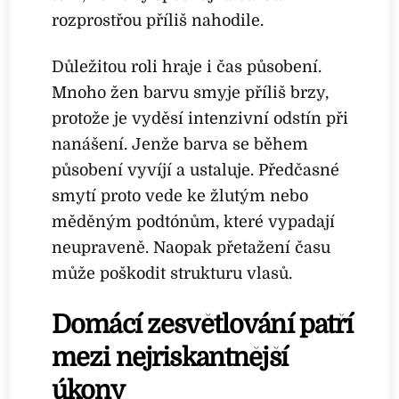
rozprostřou příliš nahodile.
Důležitou roli hraje i čas působení.
Mnoho žen barvu smyje příliš brzy,
protože je vyděsí intenzivní odstín při
nanášení. Jenže barva se během
působení vyvíjí a ustaluje. Předčasné
smytí proto vede ke žlutým nebo
měděným podtónům, které vypadají
neupraveně. Naopak přetažení času
může poškodit strukturu vlasů.
Domácí zesvětlování patří
mezi nejriskantnější
úkony