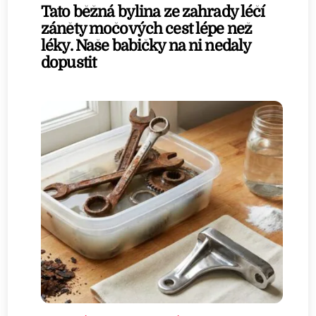
Tato běžná bylina ze zahrady léčí
záněty močových cest lépe než
léky. Naše babičky na ni nedaly
dopustit