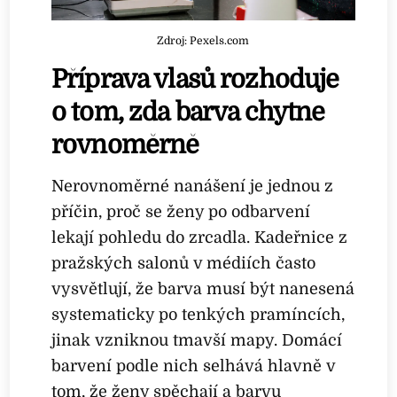
Zdroj: Pexels.com
Příprava vlasů rozhoduje
o tom, zda barva chytne
rovnoměrně
Nerovnoměrné nanášení je jednou z
příčin, proč se ženy po odbarvení
lekají pohledu do zrcadla. Kadeřnice z
pražských salonů v médiích často
vysvětlují, že barva musí být nanesená
systematicky po tenkých pramíncích,
jinak vzniknou tmavší mapy. Domácí
barvení podle nich selhává hlavně v
tom, že ženy spěchají a barvu