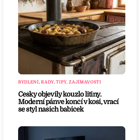
BYDLENÍ
,
RADY, TIPY, ZAJÍMAVOSTI
Češky objevily kouzlo litiny.
Moderní pánve končí v koši, vrací
se styl našich babiček