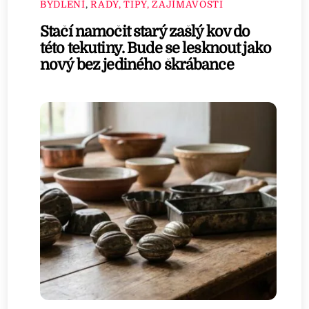
BYDLENÍ
,
RADY, TIPY, ZAJÍMAVOSTI
Stačí namočit starý zašlý kov do
této tekutiny. Bude se lesknout jako
nový bez jediného škrábance