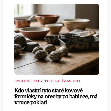
BYDLENÍ
,
RADY, TIPY, ZAJÍMAVOSTI
Kdo vlastní tyto staré kovové
formičky na ořechy po babičce, má
v ruce poklad