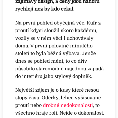
zajímavý design, a ceny jdou nahoru
rychleji než by kdo čekal.
Na první pohled obyčejná věc. Kufr z
proutí kdysi sloužil skoro každému,
vozily se v něm věci i uchovávaly
doma. V první polovině minulého
století to byla běžná výbava. Jenže
dnes se pohled mění, to co dřív
působilo staromódně najednou zapadá
do interiéru jako stylový doplněk.
Největší zájem je o kusy které nesou
stopy času. Oděrky, lehce vyšisované
proutí nebo
drobné nedokonalosti
, to
všechno hraje roli. Nejde o dokonalost,