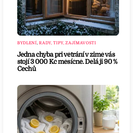
BYDLENÍ
,
RADY, TIPY, ZAJÍMAVOSTI
Jedna chyba při větrání v zimě vás
stojí 3 000 Kč měsíčně. Dělá ji 90 %
Čechů