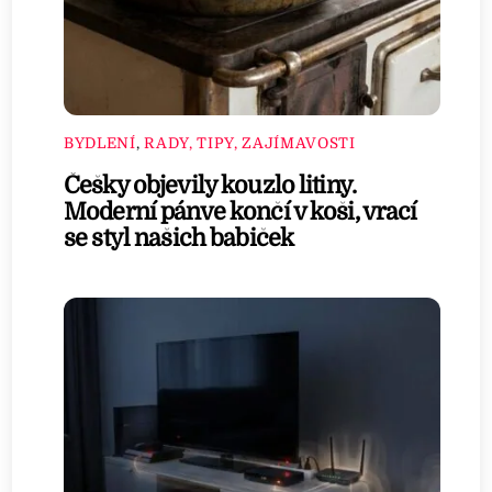
BYDLENÍ
,
RADY, TIPY, ZAJÍMAVOSTI
Češky objevily kouzlo litiny.
Moderní pánve končí v koši, vrací
se styl našich babiček