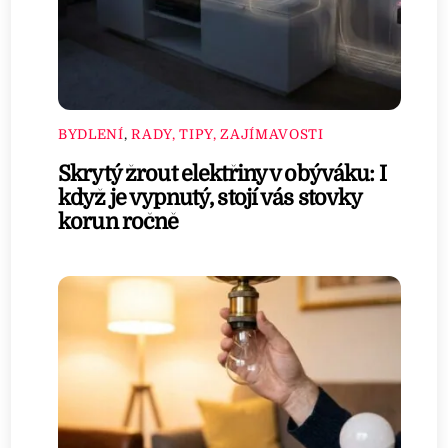
BYDLENÍ
,
RADY, TIPY, ZAJÍMAVOSTI
Skrytý žrout elektřiny v obýváku: I
když je vypnutý, stojí vás stovky
korun ročně