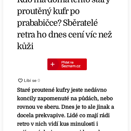
proutěný kufr po
prababičce? Sběratelé
retra ho dnes cení víc než
kůži
Staré proutěné kufry ještě nedávno
končily zapomenuté na půdách, nebo
rovnou ve sběru. Dnes je to ale jinak a
docela překvapivě. Lidé co mají rádi
retro v nich vidí kus minulosti i