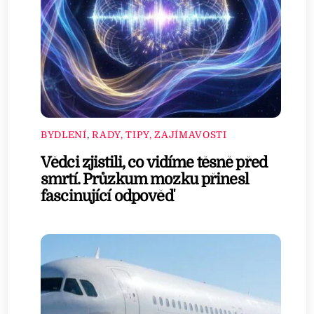
BYDLENÍ
,
RADY, TIPY, ZAJÍMAVOSTI
Vědci zjistili, co vidíme těsně před
smrtí. Průzkum mozku přinesl
fascinující odpověď