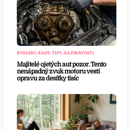
BYDLENÍ
,
RADY, TIPY, ZAJÍMAVOSTI
Majitelé ojetých aut pozor. Tento
nenápadný zvuk motoru věští
opravu za desítky tisíc