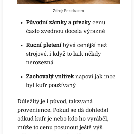
Zdroj: Pexels.com
Původní zámky a přezky
cenu
často zvednou docela výrazně
Ruční pletení
bývá cenější než
strojové, i když to laik někdy
nerozezná
Zachovalý vnitřek
napoví jak moc
byl kufr používaný
Důležitý je i původ, takzvaná
provenience. Pokud se dá dohledat
odkud kufr je nebo kdo ho vyráběl,
může to cenu posunout ještě výš.