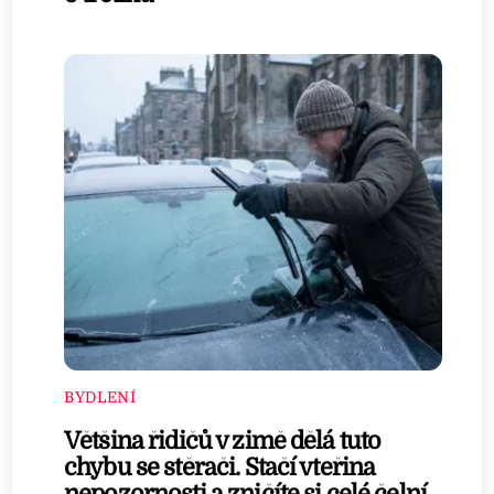
BYDLENÍ
Většina řidičů v zimě dělá tuto
chybu se stěrači. Stačí vteřina
nepozornosti a zničíte si celé čelní