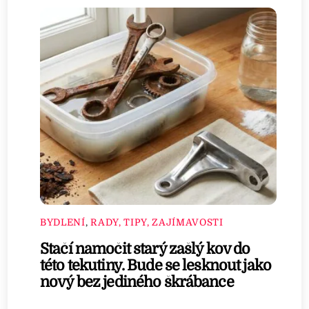
BYDLENÍ
,
RADY, TIPY, ZAJÍMAVOSTI
Stačí namočit starý zašlý kov do
této tekutiny. Bude se lesknout jako
nový bez jediného škrábance