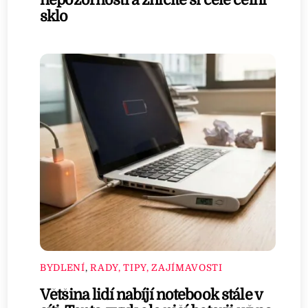
sklo
BYDLENÍ
,
RADY, TIPY, ZAJÍMAVOSTI
Většina lidí nabíjí notebook stále v