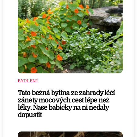
BYDLENÍ
Tato běžná bylina ze zahrady léčí
záněty močových cest lépe než
léky. Naše babičky na ni nedaly
dopustit