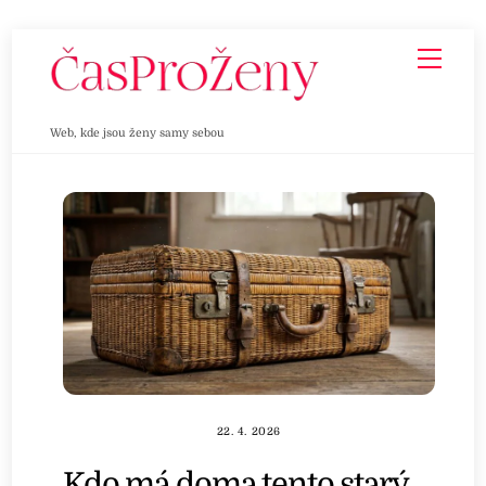
Skip
Men
to
content
Web, kde jsou ženy samy sebou
22. 4. 2026
Kdo má doma tento starý