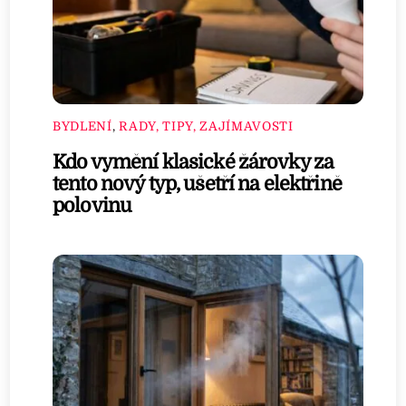
BYDLENÍ
,
RADY, TIPY, ZAJÍMAVOSTI
Kdo vymění klasické žárovky za
tento nový typ, ušetří na elektřině
polovinu