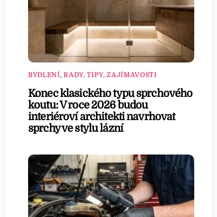
BYDLENÍ
,
RADY, TIPY, ZAJÍMAVOSTI
Konec klasického typu sprchového
koutu: V roce 2026 budou
interiéroví architekti navrhovat
sprchy ve stylu lázní