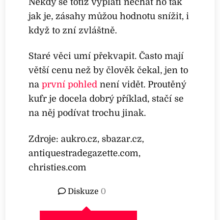
Někdy se totiž vyplatí nechat ho tak
jak je, zásahy můžou hodnotu snížit, i
když to zní zvláštně.
Staré věci umí překvapit. Často mají
větší cenu než by člověk čekal, jen to
na
první pohled
není vidět. Proutěný
kufr je docela dobrý příklad, stačí se
na něj podívat trochu jinak.
Zdroje: aukro.cz, sbazar.cz,
antiquestradegazette.com,
christies.com
Diskuze
0