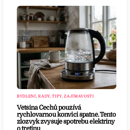
BYDLENÍ
,
RADY, TIPY, ZAJÍMAVOSTI
Většina Čechů používá
rychlovarnou konvici špatně. Tento
zlozvyk zvyšuje spotřebu elektřiny
o třetinu