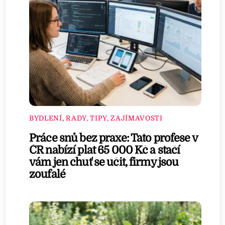
BYDLENÍ
,
RADY, TIPY, ZAJÍMAVOSTI
Práce snů bez praxe: Tato profese v
ČR nabízí plat 65 000 Kč a stačí
vám jen chuť se učit, firmy jsou
zoufalé