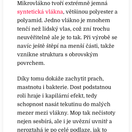
Mikrovlákno tvoří extrémně jemná
syntetická vlákna
, většinou polyester a
polyamid. Jedno vlákno je mnohem
tenčí než lidský vlas, což zní trochu
neuvěřitelně ale je to tak. Při výrobě se
navíc ještě štěpí na menší části, takže
vznikne struktura s obrovským
povrchem.
Díky tomu dokáže zachytit prach,
mastnotu i bakterie. Dost podstatnou
roli hraje i kapilární efekt, tedy
schopnost nasát tekutinu do malých
mezer mezi vlákny. Mop tak nečistoty
nejen sesbírá, ale i je uvězní uvnitř a
neroztahá je po celé podlaze, jak to