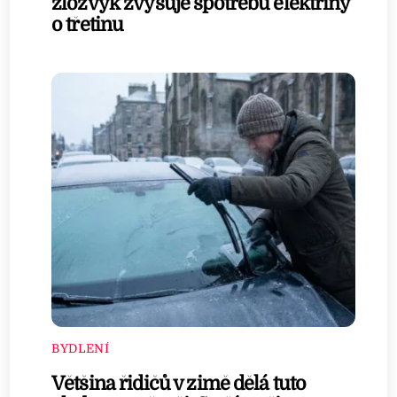
zlozvyk zvyšuje spotřebu elektřiny
o třetinu
BYDLENÍ
Většina řidičů v zimě dělá tuto