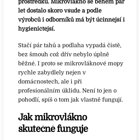
prostředků. Mikrovlákno se během pár
let dostalo skoro všude a podle
výrobců i odborníků má být účinnější i
hygieničtější.
Stačí pár tahů a podlaha vypadá čistě,
bez šmouh což dřív nebylo úplně
běžné. I proto se mikrovláknové mopy
rychle zabydlely nejen v
domácnostech, ale i při
profesionálním úklidu. Není to jen o
pohodlí, spíš o tom jak vlastně fungují.
Jak mikrovlákno
skutečně funguje