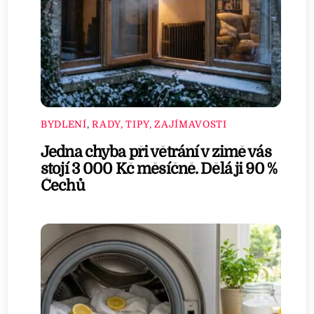
BYDLENÍ
,
RADY, TIPY, ZAJÍMAVOSTI
Jedna chyba při větrání v zimě vás
stojí 3 000 Kč měsíčně. Dělá ji 90 %
Čechů