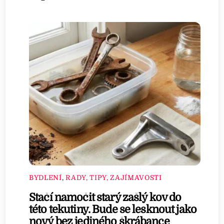
BYDLENÍ
,
RADY, TIPY, ZAJÍMAVOSTI
Stačí namočit starý zašlý kov do
této tekutiny. Bude se lesknout jako
nový bez jediného škrábance