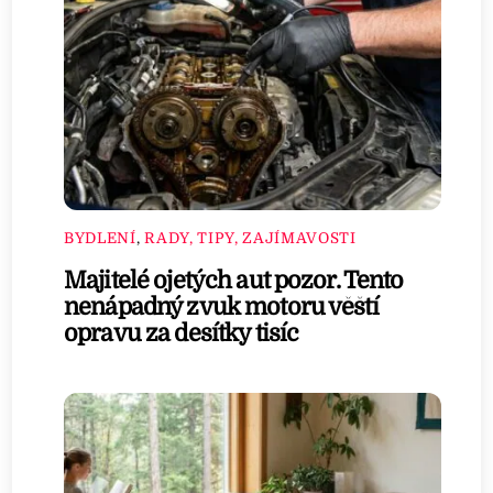
BYDLENÍ
,
RADY, TIPY, ZAJÍMAVOSTI
Majitelé ojetých aut pozor. Tento
nenápadný zvuk motoru věští
opravu za desítky tisíc