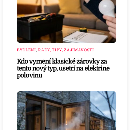
BYDLENÍ
,
RADY, TIPY, ZAJÍMAVOSTI
Kdo vymění klasické žárovky za
tento nový typ, ušetří na elektřině
polovinu