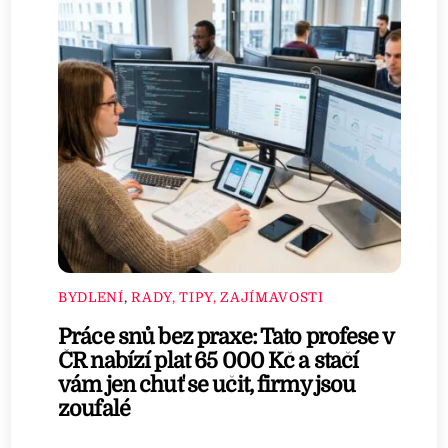
BYDLENÍ
,
RADY, TIPY, ZAJÍMAVOSTI
Práce snů bez praxe: Tato profese v
ČR nabízí plat 65 000 Kč a stačí
vám jen chuť se učit, firmy jsou
zoufalé