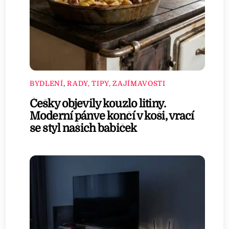
BYDLENÍ
,
RADY, TIPY, ZAJÍMAVOSTI
Češky objevily kouzlo litiny.
Moderní pánve končí v koši, vrací
se styl našich babiček