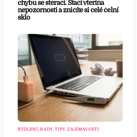
chybu se stěrači. Stačí vteřina
nepozornosti a zničíte si celé čelní
sklo
BYDLENÍ
,
RADY, TIPY, ZAJÍMAVOSTI