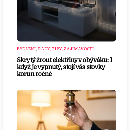
BYDLENÍ
,
RADY, TIPY, ZAJÍMAVOSTI
Skrytý žrout elektřiny v obýváku: I
když je vypnutý, stojí vás stovky
korun ročně