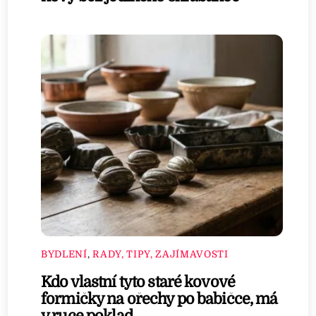
BYDLENÍ
,
RADY, TIPY, ZAJÍMAVOSTI
Kdo vlastní tyto staré kovové
formičky na ořechy po babičce, má
v ruce poklad