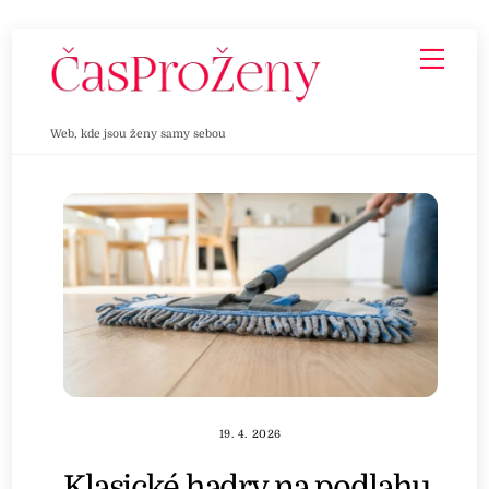
Skip
Men
to
content
Web, kde jsou ženy samy sebou
19. 4. 2026
Klasické hadry na podlahu