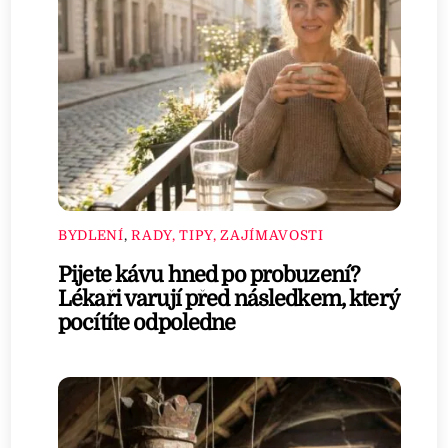
BYDLENÍ
,
RADY, TIPY, ZAJÍMAVOSTI
Pijete kávu hned po probuzení?
Lékaři varují před následkem, který
pocítíte odpoledne