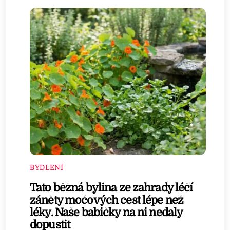
BYDLENÍ
Tato běžná bylina ze zahrady léčí
záněty močových cest lépe než
léky. Naše babičky na ni nedaly
dopustit