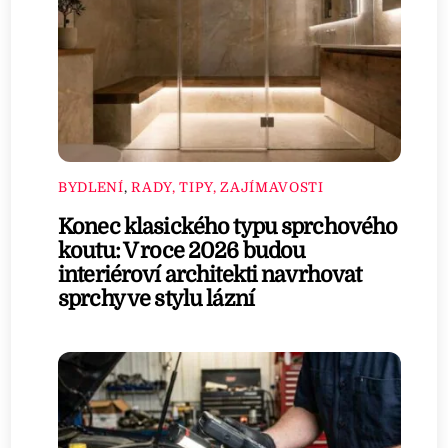
BYDLENÍ
,
RADY, TIPY, ZAJÍMAVOSTI
Konec klasického typu sprchového
koutu: V roce 2026 budou
interiéroví architekti navrhovat
sprchy ve stylu lázní