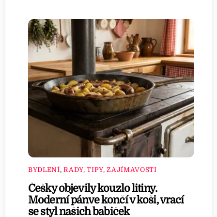
BYDLENÍ
,
RADY, TIPY, ZAJÍMAVOSTI
Češky objevily kouzlo litiny.
Moderní pánve končí v koši, vrací
se styl našich babiček