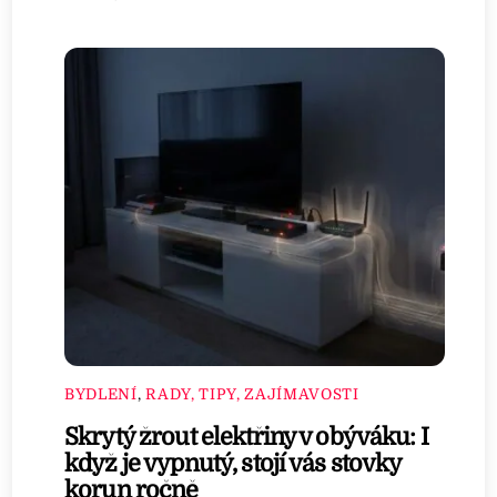
BYDLENÍ
,
RADY, TIPY, ZAJÍMAVOSTI
Skrytý žrout elektřiny v obýváku: I
když je vypnutý, stojí vás stovky
korun ročně