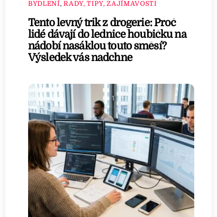
BYDLENÍ
,
RADY, TIPY, ZAJÍMAVOSTI
Tento levný trik z drogerie: Proč
lidé dávají do lednice houbičku na
nádobí nasáklou touto směsí?
Výsledek vás nadchne