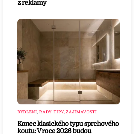
z reklamy
BYDLENÍ
,
RADY, TIPY, ZAJÍMAVOSTI
Konec klasického typu sprchového
koutu: V roce 2026 budou