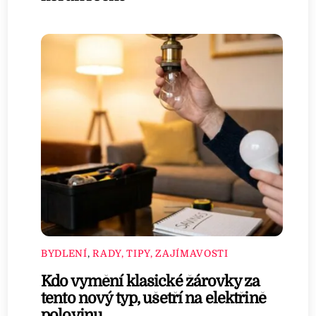
BYDLENÍ
,
RADY, TIPY, ZAJÍMAVOSTI
Kdo vymění klasické žárovky za
tento nový typ, ušetří na elektřině
polovinu