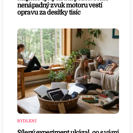
nenápadný zvuk motoru věští
opravu za desítky tisíc
BYDLENÍ
Šílený experiment ukázal, co s vámi