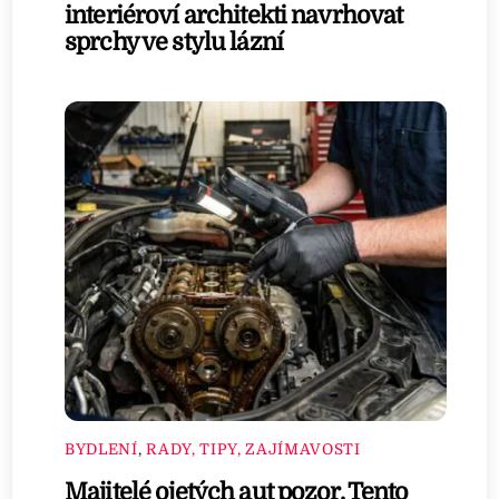
interiéroví architekti navrhovat
sprchy ve stylu lázní
BYDLENÍ
,
RADY, TIPY, ZAJÍMAVOSTI
Majitelé ojetých aut pozor. Tento