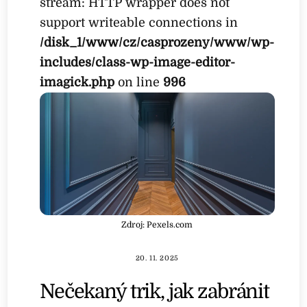
stream: HTTP wrapper does not
support writeable connections in
/disk_1/www/cz/casprozeny/www/wp-
includes/class-wp-image-editor-
imagick.php
on line
996
Zdroj: Pexels.com
20. 11. 2025
Nečekaný trik, jak zabránit