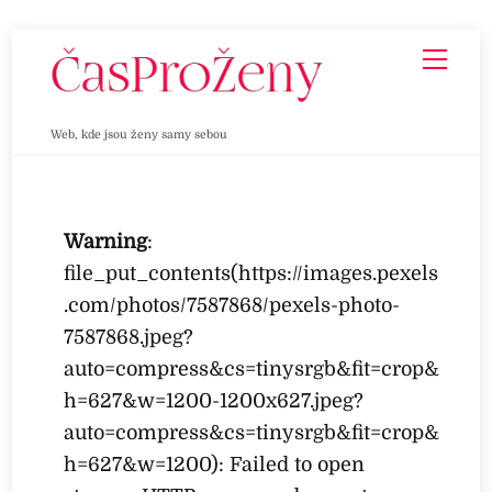
Skip
Men
to
content
Web, kde jsou ženy samy sebou
Warning
:
file_put_contents(https://images.pexels
.com/photos/7587868/pexels-photo-
7587868.jpeg?
auto=compress&cs=tinysrgb&fit=crop&
h=627&w=1200-1200x627.jpeg?
auto=compress&cs=tinysrgb&fit=crop&
h=627&w=1200): Failed to open