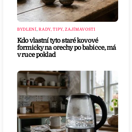
BYDLENÍ
,
RADY, TIPY, ZAJÍMAVOSTI
Kdo vlastní tyto staré kovové
formičky na ořechy po babičce, má
v ruce poklad