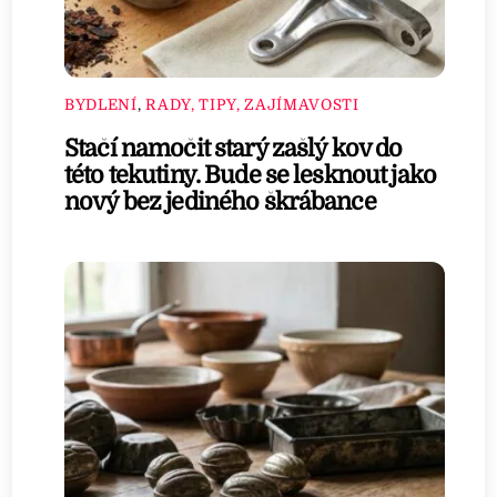
BYDLENÍ
,
RADY, TIPY, ZAJÍMAVOSTI
Stačí namočit starý zašlý kov do
této tekutiny. Bude se lesknout jako
nový bez jediného škrábance