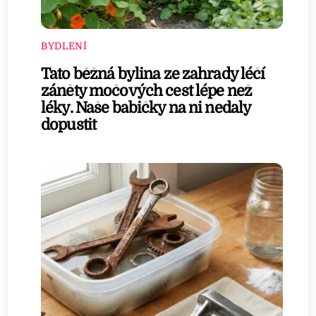
BYDLENÍ
Tato běžná bylina ze zahrady léčí
záněty močových cest lépe než
léky. Naše babičky na ni nedaly
dopustit