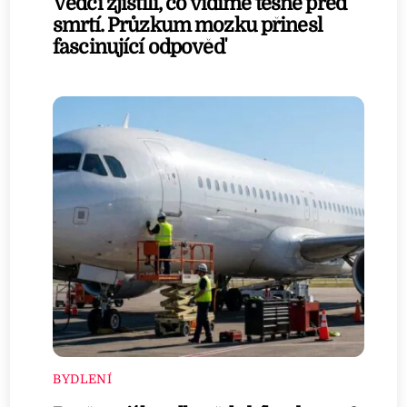
Vědci zjistili, co vidíme těsně před
smrtí. Průzkum mozku přinesl
fascinující odpověď
BYDLENÍ