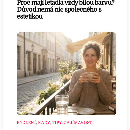
Proč mají letadla vždy bílou barvu?
Důvod nemá nic společného s
estetikou
BYDLENÍ
,
RADY, TIPY, ZAJÍMAVOSTI