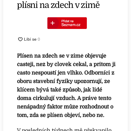
plísni na zdech v zimě
Plíseň na zdech se v zimě objevuje
častěji, než by člověk čekal, a přitom ji
často nespouští jen vlhko. Odborníci z
oboru stavební fyziky upozorňují, že
klíčem bývá také způsob, jak lidé
doma cirkulují vzduch. A právě tento
nenápadný faktor může rozhodnout o
tom, zda se plíseň objeví, nebo ne.
V posledních týdnech mě překvapilo,