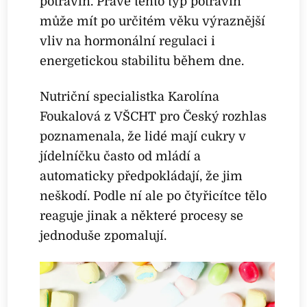
potravin. Právě tento typ potravin
může mít po určitém věku výraznější
vliv na hormonální regulaci i
energetickou stabilitu během dne.
Nutriční specialistka Karolína
Foukalová z VŠCHT pro Český rozhlas
poznamenala, že lidé mají cukry v
jídelníčku často od mládí a
automaticky předpokládají, že jim
neškodí. Podle ní ale po čtyřicítce tělo
reaguje jinak a některé procesy se
jednoduše zpomalují.