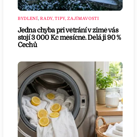
BYDLENÍ
,
RADY, TIPY, ZAJÍMAVOSTI
Jedna chyba při větrání v zimě vás
stojí 3 000 Kč měsíčně. Dělá ji 90 %
Čechů