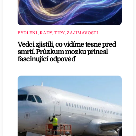
BYDLENÍ
,
RADY, TIPY, ZAJÍMAVOSTI
Vědci zjistili, co vidíme těsně před
smrtí. Průzkum mozku přinesl
fascinující odpověď