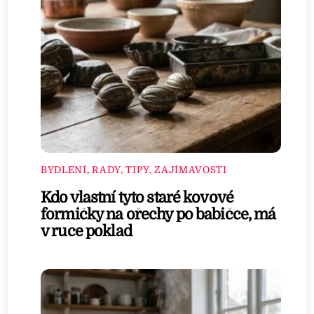
BYDLENÍ
,
RADY, TIPY, ZAJÍMAVOSTI
Kdo vlastní tyto staré kovové
formičky na ořechy po babičce, má
v ruce poklad