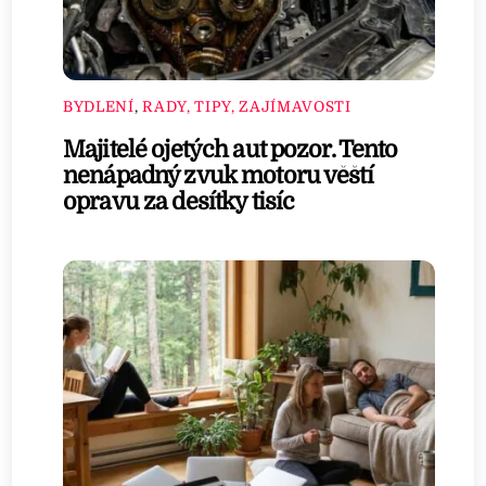
BYDLENÍ
,
RADY, TIPY, ZAJÍMAVOSTI
Majitelé ojetých aut pozor. Tento
nenápadný zvuk motoru věští
opravu za desítky tisíc