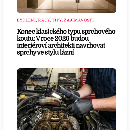
BYDLENÍ
,
RADY, TIPY, ZAJÍMAVOSTI
Konec klasického typu sprchového
koutu: V roce 2026 budou
interiéroví architekti navrhovat
sprchy ve stylu lázní