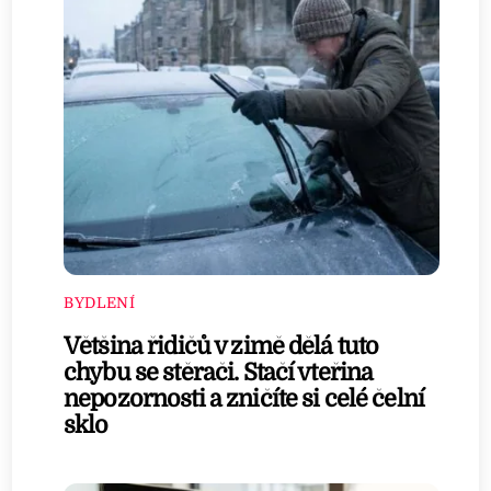
BYDLENÍ
Většina řidičů v zimě dělá tuto
chybu se stěrači. Stačí vteřina
nepozornosti a zničíte si celé čelní
sklo