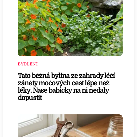
BYDLENÍ
Tato běžná bylina ze zahrady léčí
záněty močových cest lépe než
léky. Naše babičky na ni nedaly
dopustit