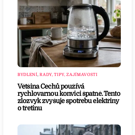
BYDLENÍ
,
RADY, TIPY, ZAJÍMAVOSTI
Většina Čechů používá
rychlovarnou konvici špatně. Tento
zlozvyk zvyšuje spotřebu elektřiny
o třetinu