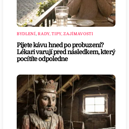
BYDLENÍ
,
RADY, TIPY, ZAJÍMAVOSTI
Pijete kávu hned po probuzení?
Lékaři varují před následkem, který
pocítíte odpoledne