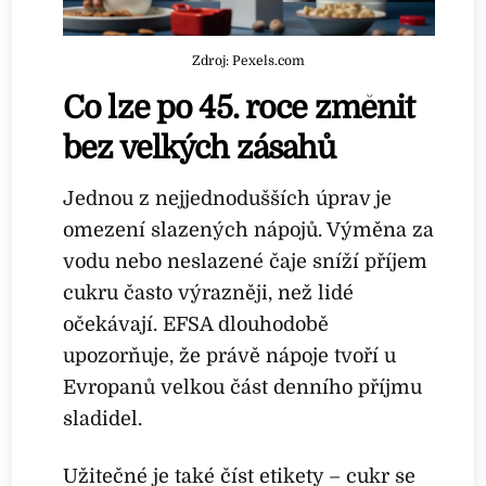
Zdroj: Pexels.com
Co lze po 45. roce změnit
bez velkých zásahů
Jednou z nejjednodušších úprav je
omezení slazených nápojů. Výměna za
vodu nebo neslazené čaje sníží příjem
cukru často výrazněji, než lidé
očekávají. EFSA dlouhodobě
upozorňuje, že právě nápoje tvoří u
Evropanů velkou část denního příjmu
sladidel.
Užitečné je také číst etikety – cukr se