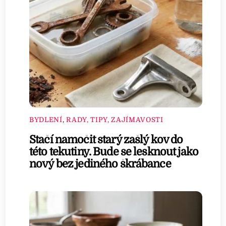
BYDLENÍ
,
RADY, TIPY, ZAJÍMAVOSTI
Stačí namočit starý zašlý kov do
této tekutiny. Bude se lesknout jako
nový bez jediného škrábance