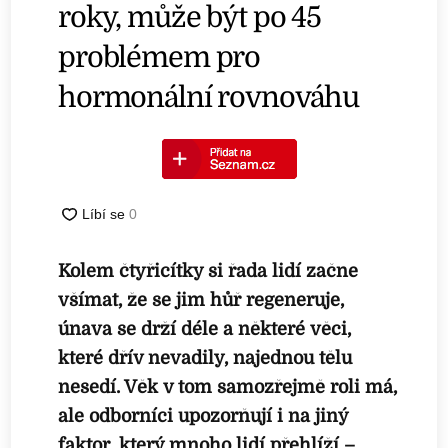
roky, může být po 45
problémem pro
hormonální rovnováhu
Kolem čtyřicítky si řada lidí začne
všímat, že se jim hůř regeneruje,
únava se drží déle a některé věci,
které dřív nevadily, najednou tělu
nesedí. Věk v tom samozřejmě roli má,
ale odborníci upozorňují i na jiný
faktor, který mnoho lidí přehlíží –