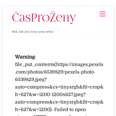
Skip
Men
to
content
Web, kde jsou ženy samy sebou
Warning
:
file_put_contents(https://images.pexels
.com/photos/6539829/pexels-photo-
6539829.jpeg?
auto=compress&cs=tinysrgb&fit=crop&
h=627&w=1200-1200x627.jpeg?
auto=compress&cs=tinysrgb&fit=crop&
h=627&w=1200): Failed to open