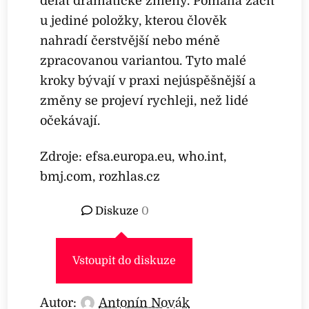
dělat dramatické změny. Pomáhá začít
u jediné položky, kterou člověk
nahradí čerstvější nebo méně
zpracovanou variantou. Tyto malé
kroky bývají v praxi nejúspěšnější a
změny se projeví rychleji, než lidé
očekávají.
Zdroje: efsa.europa.eu, who.int,
bmj.com, rozhlas.cz
Diskuze
0
Vstoupit do diskuze
Autor:
Antonín Novák