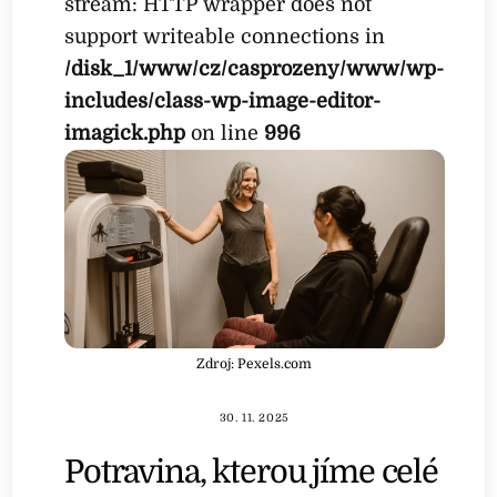
stream: HTTP wrapper does not
support writeable connections in
/disk_1/www/cz/casprozeny/www/wp-
includes/class-wp-image-editor-
imagick.php
on line
996
Zdroj: Pexels.com
30. 11. 2025
Potravina, kterou jíme celé