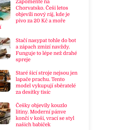
Zapomeňte na
Chorvatsko. Češi letos
objevili nový ráj, kde je
pivo za 20 Kč a moře
í
Stačí nasypat tohle do bot
a zápach zmizí navždy.
Funguje to lépe než drahé
spreje
Staré šicí stroje nejsou jen
lapače prachu. Tento
model vykupují sběratelé
za desítky tisíc
Češky objevily kouzlo
litiny. Moderní pánve
končí v koši, vrací se styl
našich babiček