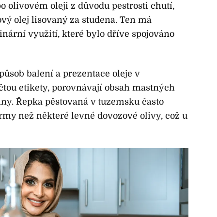
po olivovém oleji z důvodu pestrosti chutí,
kový olej lisovaný za studena. Ten má
nární využití, které bylo dříve spojováno
působ balení a prezentace oleje v
 čtou etikety, porovnávají obsah mastných
viny. Řepka pěstovaná v tuzemsku často
ormy než některé levné dovozové olivy, což u