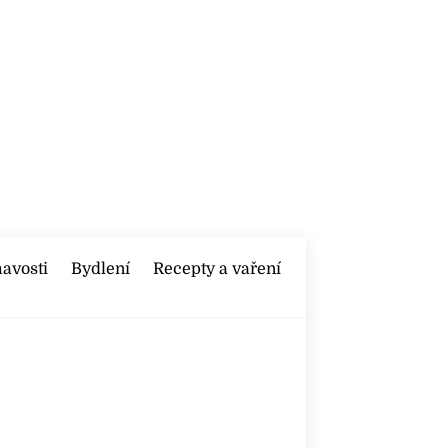
mavosti
Bydlení
Recepty a vaření