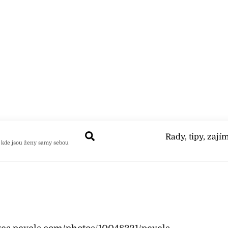
Search
Rady, tipy, zají
 kde jsou ženy samy sebou