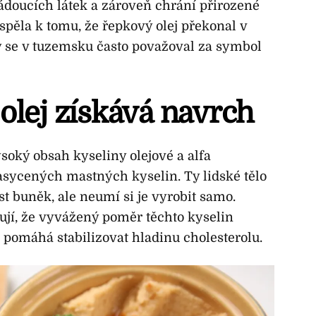
ádoucích látek a zároveň chrání přirozené
spěla k tomu, že řepkový olej překonal v
erý se v tuzemsku často považoval za symbol
olej získává navrch
soký obsah kyseliny olejové a alfa
nasycených mastných kyselin. Ty lidské tělo
t buněk, ale neumí si je vyrobit samo.
jí, že vyvážený poměr těchto kyselin
 pomáhá stabilizovat hladinu cholesterolu.