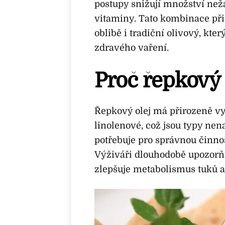
postupy snižují množství než
vitaminy. Tato kombinace při
oblibě i tradiční olivový, kt
zdravého vaření.
Proč řepkový 
Řepkový olej má přirozeně vy
linolenové, což jsou typy ne
potřebuje pro správnou činnos
Výživáři dlouhodobě upozorňu
zlepšuje metabolismus tuků a