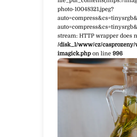
file_put_contents(https://im
photo-10048321.jpeg?
auto=compress&cs=tinysrgb&
auto=compress&cs=tinysrgb&f
stream: HTTP wrapper does no
/disk_1/www/cz/casprozeny/
imagick.php
on line
996