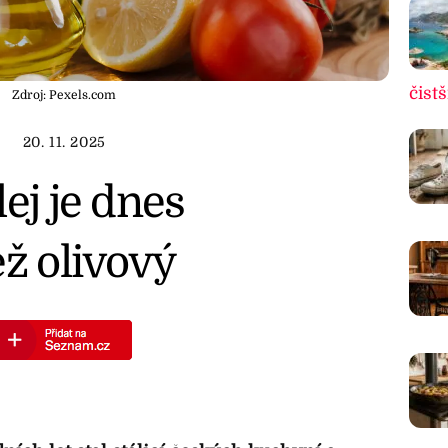
čistš
Zdroj: Pexels.com
20. 11. 2025
ej je dnes
ež olivový