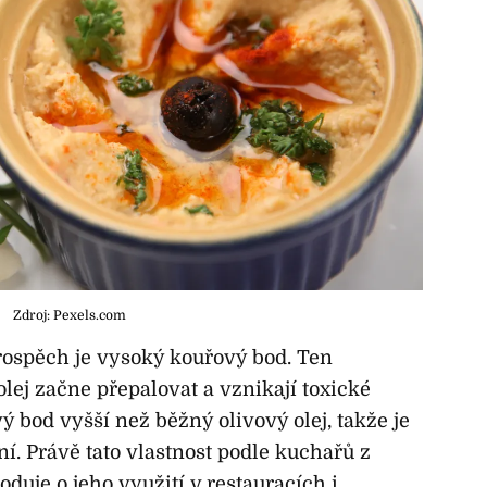
Zdroj: Pexels.com
ospěch je vysoký kouřový bod. Ten
 olej začne přepalovat a vznikají toxické
ý bod vyšší než běžný olivový olej, takže je
í. Právě tato vlastnost podle kuchařů z
duje o jeho využití v restauracích i