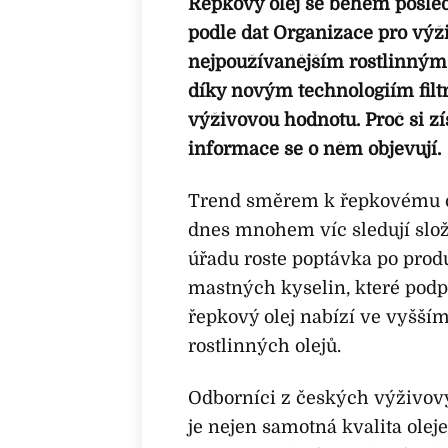
Řepkový olej se během posledn
podle dat Organizace pro výž
nejpoužívanějším rostlinným 
díky novým technologiím filtra
výživovou hodnotu. Proč si zí
informace se o něm objevují.
Trend směrem k řepkovému ole
dnes mnohem víc sledují slož
úřadu roste poptávka po pr
mastných kyselin, které podpo
řepkový olej nabízí ve vyšš
rostlinných olejů.
Odborníci z českých výživov
je nejen samotná kvalita olej