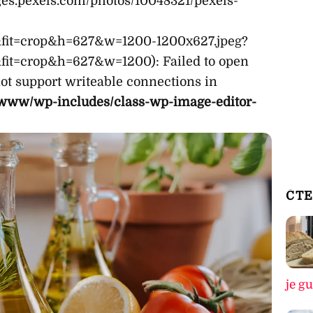
ages.pexels.com/photos/10048321/pexels-
fit=crop&h=627&w=1200-1200x627.jpeg?
it=crop&h=627&w=1200): Failed to open
t support writeable connections in
www/wp-includes/class-wp-image-editor-
ČTE
je g