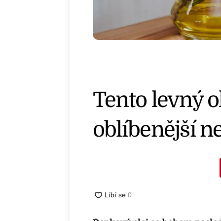
Tento levný ol
oblíbenější n