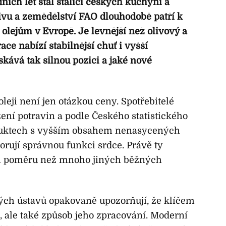
ích let stal stálicí českých kuchyní a
ivu a zemědělství FAO dlouhodobě patří k
olejům v Evropě. Je levnější než olivový a
ce nabízí stabilnější chuť i vyšší
skává tak silnou pozici a jaké nové
ji není jen otázkou ceny. Spotřebitelé
ení potravin a podle Českého statistického
oduktech s vyšším obsahem nenasycených
rují správnou funkci srdce. Právě ty
ím poměru než mnoho jiných běžných
ých ústavů opakovaně upozorňují, že klíčem
e, ale také způsob jeho zpracování. Moderní