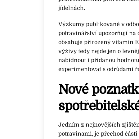
jídelnách.
Výzkumy publikované v odbo
potravinářství upozorňují na d
obsahuje přirozený vitamin E,
výživy tedy nejde jen o levněj
nabídnout i přidanou hodnotu.
experimentovat s odrůdami ře
Nové poznatk
spotřebitelsk
Jedním z nejnovějších zjištění
potravinami, je přechod část