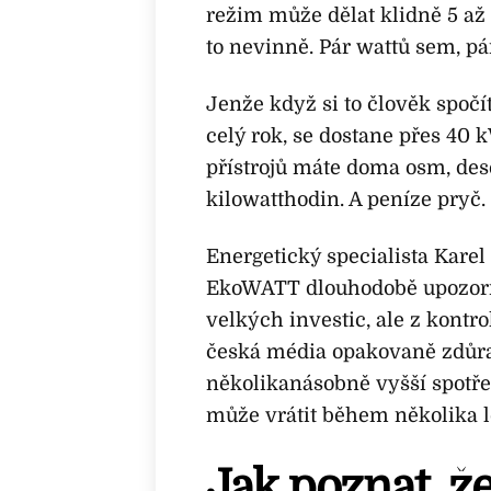
režim může dělat klidně 5 až
to nevinně. Pár wattů sem, pá
Jenže když si to člověk spočít
celý rok, se dostane přes 40 k
přístrojů máte doma osm, des
kilowatthodin. A peníze pryč.
Energetický specialista Kare
EkoWATT dlouhodobě upozorňuj
velkých investic, ale z kontr
česká média opakovaně zdůraz
několikanásobně vyšší spotř
může vrátit během několika l
Jak poznat, že