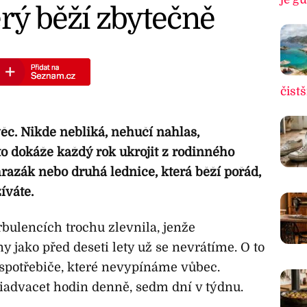
erý běží zbytečně
čistš
c. Nikde nebliká, nehučí nahlas,
to dokáže každý rok ukrojit z rodinného
mrazák nebo druhá lednice, která běží pořád,
íváte.
rbulencích trochu zlevnila, jenže
y jako před deseti lety už se nevrátíme. O to
 spotřebiče, které nevypínáme vůbec.
iadvacet hodin denně, sedm dní v týdnu.