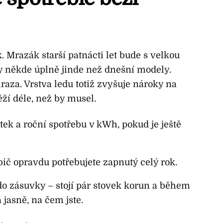
 Mrazák starší patnácti let bude s velkou
y někde úplně jinde než dnešní modely.
aza. Vrstva ledu totiž zvyšuje nároky na
ží déle, než by musel.
ítek a roční spotřebu v kWh, pokud je ještě
ebič opravdu potřebujete zapnutý celý rok.
do zásuvky – stojí pár stovek korun a během
jasně, na čem jste.