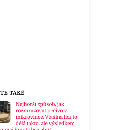
TE TAKÉ
Nejhorší způsob, jak
rozmrazovat pečivo v
mikrovlnce. Většina lidí to
dělá takto, ale výsledkem
umová hmota bez chuti