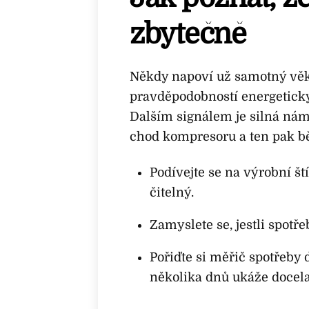
zbytečně
Někdy napoví už samotný věk.
pravděpodobností energetick
Dalším signálem je silná námr
chod kompresoru a ten pak bě
Podívejte se na výrobní št
čitelný.
Zamyslete se, jestli spotř
Pořiďte si měřič spotřeby 
několika dnů ukáže docela 