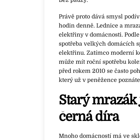
Bez pauzy.
Právě proto dává smysl podíva
hodin denně. Lednice a mrazák
elektřiny v domácnosti. Podle
spotřeba velkých domácích s
elektřinu. Zatímco moderní 
může mít roční spotřebu kole
před rokem 2010 se často pohy
který už v peněžence poznáte
Starý mrazák 
černá díra
Mnoho domácností má ve skle