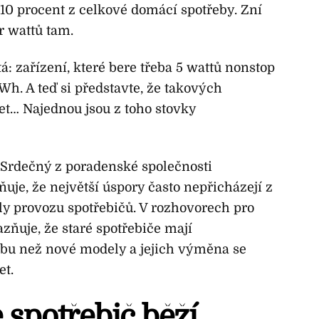
 10 procent z celkové domácí spotřeby. Zní
r wattů tam.
á: zařízení, které bere třeba 5 wattů nonstop
Wh. A teď si představte, že takových
et… Najednou jsou z toho stovky
l Srdečný z poradenské společnosti
e, že největší úspory často nepřicházejí z
oly provozu spotřebičů. V rozhovorech pro
ňuje, že staré spotřebiče mají
ebu než nové modely a jejich výměna se
et.
 spotřebič běží