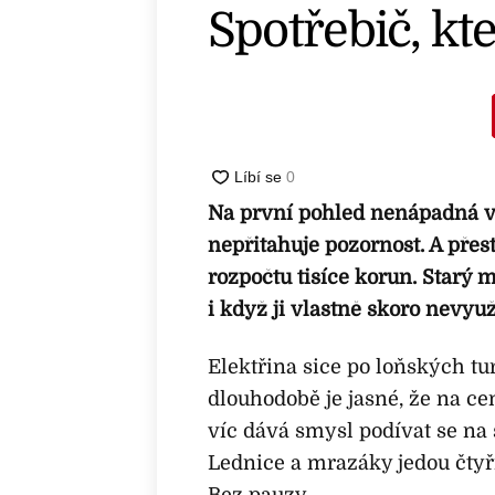
Spotřebič, kt
Na první pohled nenápadná vě
nepřitahuje pozornost. A přes
rozpočtu tisíce korun. Starý 
i když ji vlastně skoro nevyuž
Elektřina sice po loňských tu
dlouhodobě je jasné, že na cen
víc dává smysl podívat se na
Lednice a mrazáky jedou čtyř