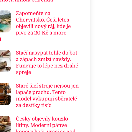
Zapomeňte na
Chorvatsko. Češi letos
objevili nový ráj, kde je
pivo za 20 Kč a moře
í
Stačí nasypat tohle do bot
a zápach zmizí navždy.
Funguje to lépe než drahé
spreje
Staré šicí stroje nejsou jen
lapače prachu. Tento
model vykupují sběratelé
za desítky tisíc
Češky objevily kouzlo
litiny. Moderní pánve
končí v koši, vrací se styl