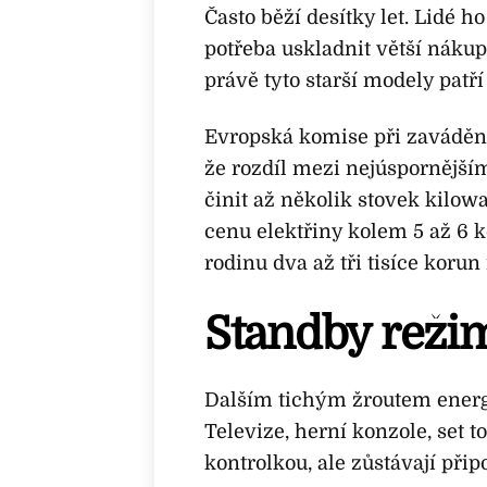
Často běží desítky let. Lidé h
potřeba uskladnit větší náku
právě tyto starší modely pat
Evropská komise při zavádění
že rozdíl mezi nejúspornějš
činit až několik stovek kilo
cenu elektřiny kolem 5 až 6 
rodinu dva až tři tisíce korun
Standby reži
Dalším tichým žroutem energi
Televize, herní konzole, set 
kontrolkou, ale zůstávají připo