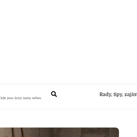
Search
Rady, tipy, zají
 kde jsou ženy samy sebou