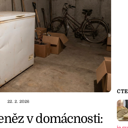
ČTE
22. 2. 2026
eněz v domácnosti:
je g