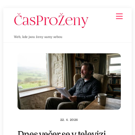
Skip
Men
to
content
Web, kde jsou ženy samy sebou
22. 4. 2026
Dnes večer se v televizi