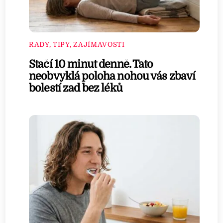
RADY, TIPY, ZAJÍMAVOSTI
Stačí 10 minut denně. Tato
neobvyklá poloha nohou vás zbaví
bolestí zad bez léků