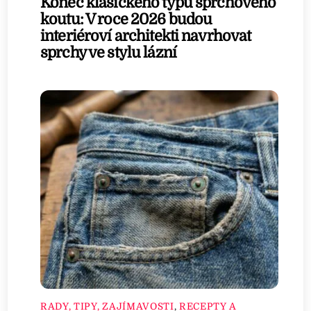
Konec klasického typu sprchového
koutu: V roce 2026 budou
interiéroví architekti navrhovat
sprchy ve stylu lázní
RADY, TIPY, ZAJÍMAVOSTI
,
RECEPTY A