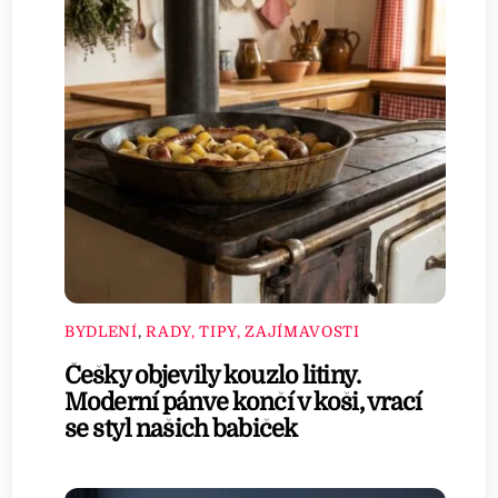
BYDLENÍ
,
RADY, TIPY, ZAJÍMAVOSTI
Češky objevily kouzlo litiny.
Moderní pánve končí v koši, vrací
se styl našich babiček