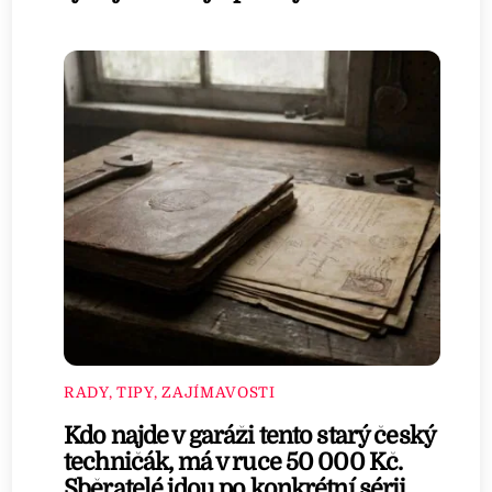
RADY, TIPY, ZAJÍMAVOSTI
Kdo najde v garáži tento starý český
techničák, má v ruce 50 000 Kč.
Sběratelé jdou po konkrétní sérii