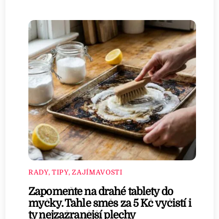
RADY, TIPY, ZAJÍMAVOSTI
Zapomeňte na drahé tablety do
myčky. Tahle směs za 5 Kč vyčistí i
ty nejzažranější plechy