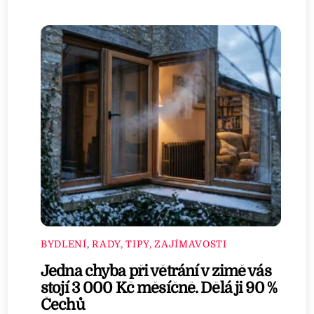
BYDLENÍ
,
RADY, TIPY, ZAJÍMAVOSTI
Jedna chyba při větrání v zimě vás
stojí 3 000 Kč měsíčně. Dělá ji 90 %
Čechů