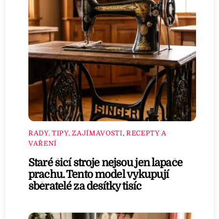
RADY, TIPY, ZAJÍMAVOSTI
,
RECEPTY A
VAŘENÍ
Staré šicí stroje nejsou jen lapače
prachu. Tento model vykupují
sběratelé za desítky tisíc