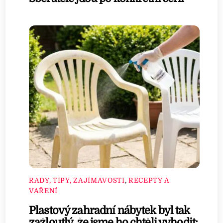
RADY, TIPY, ZAJÍMAVOSTI
,
RECEPTY A
VAŘENÍ
Plastový zahradní nábytek byl tak
zažloutlý, že jsme ho chtěli vyhodit: