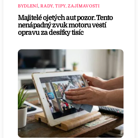
BYDLENÍ
,
RADY, TIPY, ZAJÍMAVOSTI
Majitelé ojetých aut pozor. Tento
nenápadný zvuk motoru věští
opravu za desítky tisíc