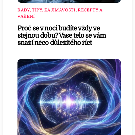
RADY, TIPY, ZAJÍMAVOSTI
,
RECEPTY A
VAŘENÍ
Proč se v noci budíte vždy ve
stejnou dobu? Vaše tělo se vám
snaží něco důležitého říct