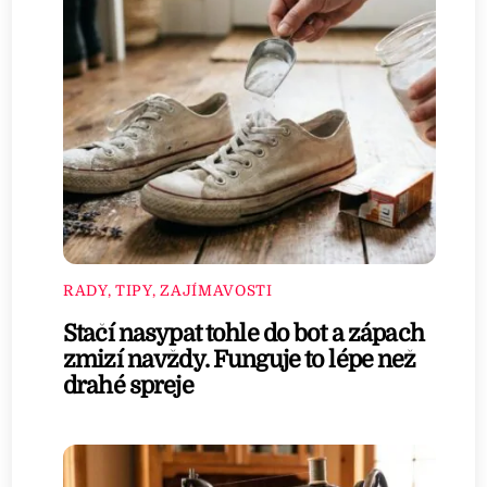
RADY, TIPY, ZAJÍMAVOSTI
Stačí nasypat tohle do bot a zápach
zmizí navždy. Funguje to lépe než
drahé spreje