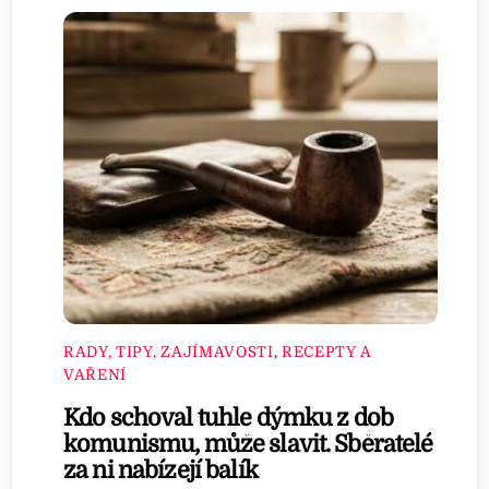
RADY, TIPY, ZAJÍMAVOSTI
,
RECEPTY A
VAŘENÍ
Kdo schoval tuhle dýmku z dob
komunismu, může slavit. Sběratelé
za ni nabízejí balík