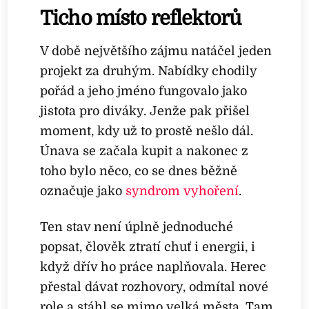
Ticho místo reflektorů
V době největšího zájmu natáčel jeden
projekt za druhým. Nabídky chodily
pořád a jeho jméno fungovalo jako
jistota pro diváky. Jenže pak přišel
moment, kdy už to prostě nešlo dál.
Únava se začala kupit a nakonec z
toho bylo něco, co se dnes běžně
označuje jako
syndrom vyhoření
.
Ten stav není úplně jednoduché
popsat, člověk ztratí chuť i energii, i
když dřív ho práce naplňovala. Herec
přestal dávat rozhovory, odmítal nové
role a stáhl se mimo velká města. Tam