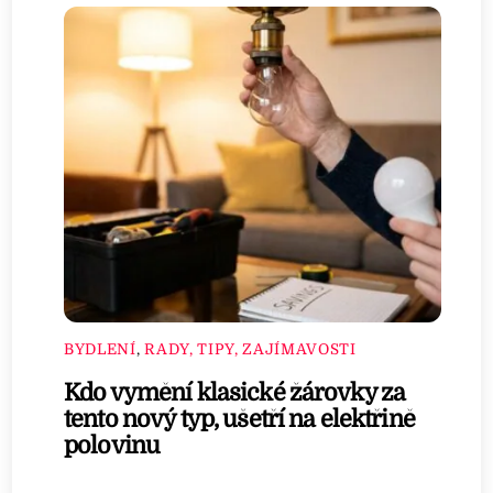
BYDLENÍ
,
RADY, TIPY, ZAJÍMAVOSTI
Kdo vymění klasické žárovky za
tento nový typ, ušetří na elektřině
polovinu