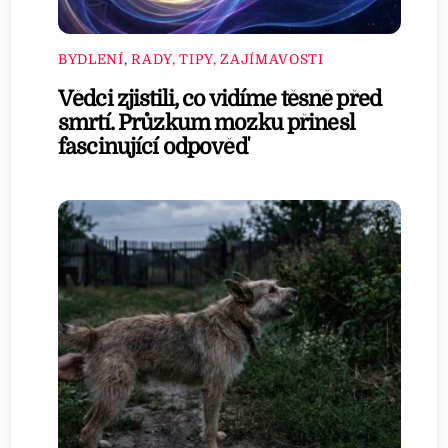
BYDLENÍ
,
RADY, TIPY, ZAJÍMAVOSTI
Vědci zjistili, co vidíme těsně před
smrtí. Průzkum mozku přinesl
fascinující odpověď