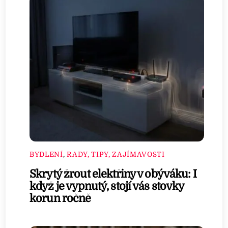
BYDLENÍ
,
RADY, TIPY, ZAJÍMAVOSTI
Skrytý žrout elektřiny v obýváku: I
když je vypnutý, stojí vás stovky
korun ročně