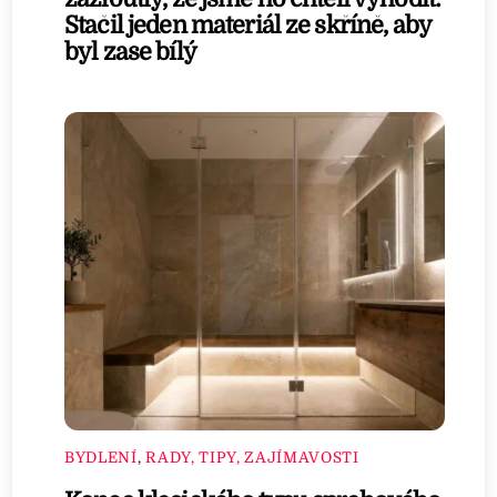
Stačil jeden materiál ze skříně, aby
byl zase bílý
BYDLENÍ
,
RADY, TIPY, ZAJÍMAVOSTI