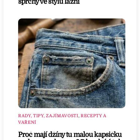
sprchy ve stylu lázní
RADY, TIPY, ZAJÍMAVOSTI
,
RECEPTY A
VAŘENÍ
Proč mají džíny tu malou kapsičku