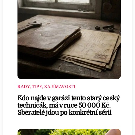
RADY, TIPY, ZAJÍMAVOSTI
Kdo najde v garáži tento starý český
techničák, má v ruce 50 000 Kč.
Sběratelé jdou po konkrétní sérii