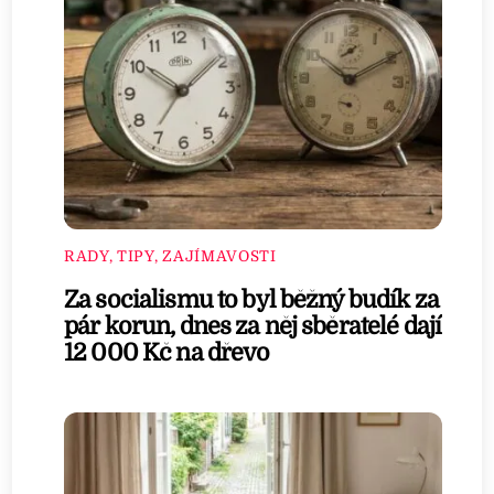
RADY, TIPY, ZAJÍMAVOSTI
Za socialismu to byl běžný budík za
pár korun, dnes za něj sběratelé dají
12 000 Kč na dřevo