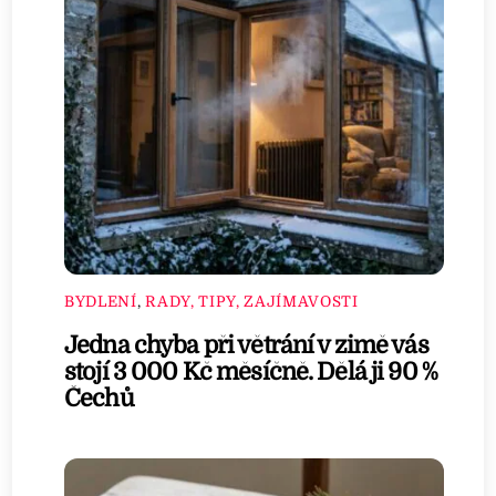
BYDLENÍ
,
RADY, TIPY, ZAJÍMAVOSTI
Jedna chyba při větrání v zimě vás
stojí 3 000 Kč měsíčně. Dělá ji 90 %
Čechů