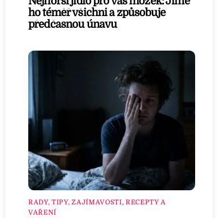
Nejhorší jídlo pro váš mozek: Jíme
ho téměř všichni a způsobuje
předčasnou únavu
RADY, TIPY, ZAJÍMAVOSTI
,
RECEPTY A
VAŘENÍ