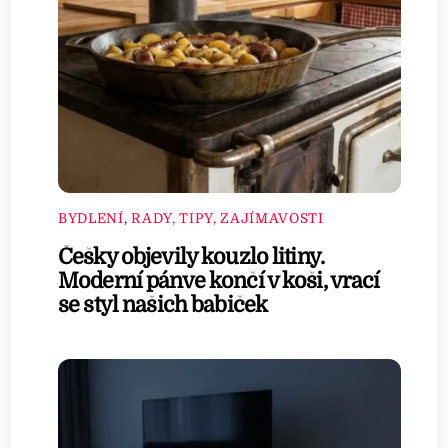
BYDLENÍ
,
RADY, TIPY, ZAJÍMAVOSTI
Češky objevily kouzlo litiny.
Moderní pánve končí v koši, vrací
se styl našich babiček