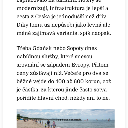
zapracovalo na turismu. Hotely se
modernizují, infrastruktura je lepší a
cesta z Česka je jednodušší než dřív.
Díky tomu už nepůsobí jako levná ale
méně zajímavá varianta, spíš naopak.
Třeba Gdaňsk nebo Sopoty dnes
nabídnou služby, které snesou
srovnání se západem Evropy. Přitom
ceny zůstávají níž. Večeře pro dva se
běžně vejde do 400 až 600 korun, což
je částka, za kterou jinde často sotva
pořídíte hlavní chod, někdy ani to ne.