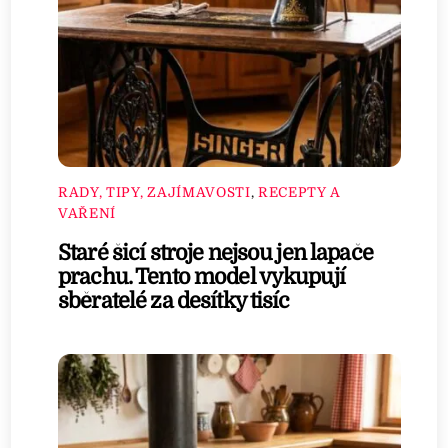
RADY, TIPY, ZAJÍMAVOSTI
,
RECEPTY A
VAŘENÍ
Staré šicí stroje nejsou jen lapače
prachu. Tento model vykupují
sběratelé za desítky tisíc