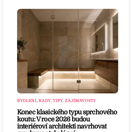
BYDLENÍ
,
RADY, TIPY, ZAJÍMAVOSTI
Konec klasického typu sprchového
koutu: V roce 2026 budou
interiéroví architekti navrhovat