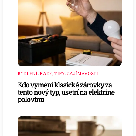
BYDLENÍ
,
RADY, TIPY, ZAJÍMAVOSTI
Kdo vymění klasické žárovky za
tento nový typ, ušetří na elektřině
polovinu