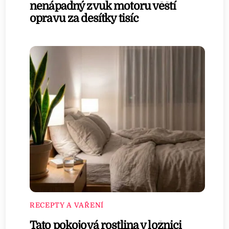
nenápadný zvuk motoru věští
opravu za desítky tisíc
RECEPTY A VAŘENÍ
Tato pokojová rostlina v ložnici