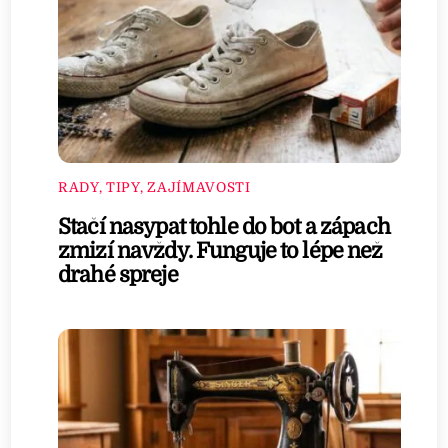
RADY, TIPY, ZAJÍMAVOSTI
Stačí nasypat tohle do bot a zápach
zmizí navždy. Funguje to lépe než
drahé spreje