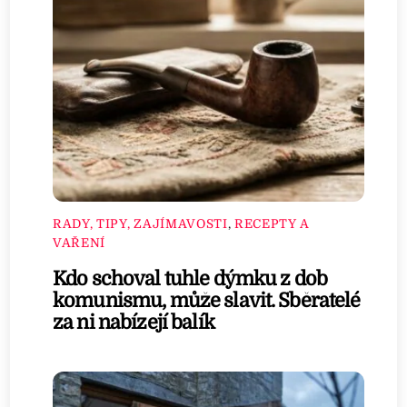
RADY, TIPY, ZAJÍMAVOSTI
,
RECEPTY A
VAŘENÍ
Kdo schoval tuhle dýmku z dob
komunismu, může slavit. Sběratelé
za ni nabízejí balík