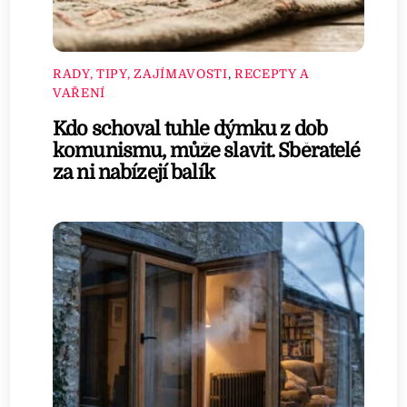
RADY, TIPY, ZAJÍMAVOSTI
,
RECEPTY A
VAŘENÍ
Kdo schoval tuhle dýmku z dob
komunismu, může slavit. Sběratelé
za ni nabízejí balík