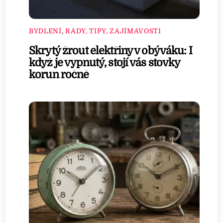
BYDLENÍ
,
RADY, TIPY, ZAJÍMAVOSTI
Skrytý žrout elektřiny v obýváku: I
když je vypnutý, stojí vás stovky
korun ročně