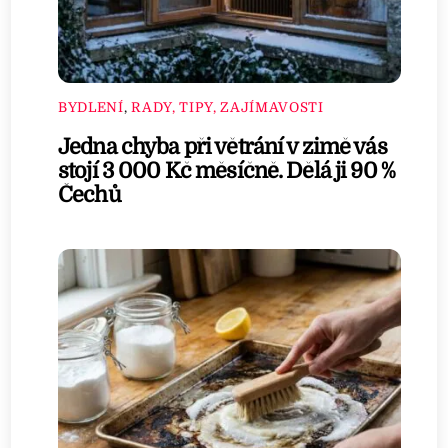
BYDLENÍ
,
RADY, TIPY, ZAJÍMAVOSTI
Jedna chyba při větrání v zimě vás
stojí 3 000 Kč měsíčně. Dělá ji 90 %
Čechů