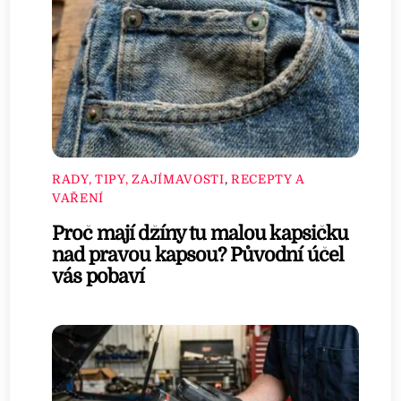
RADY, TIPY, ZAJÍMAVOSTI
,
RECEPTY A
VAŘENÍ
Proč mají džíny tu malou kapsičku
nad pravou kapsou? Původní účel
vás pobaví