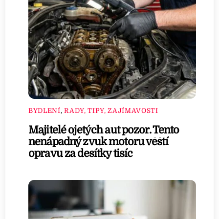
BYDLENÍ
,
RADY, TIPY, ZAJÍMAVOSTI
Majitelé ojetých aut pozor. Tento
nenápadný zvuk motoru věští
opravu za desítky tisíc