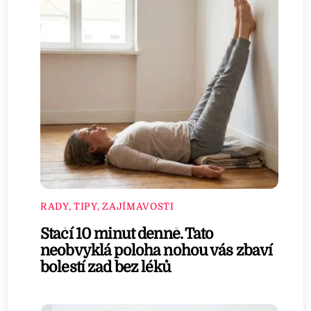
RADY, TIPY, ZAJÍMAVOSTI
Stačí 10 minut denně. Tato
neobvyklá poloha nohou vás zbaví
bolestí zad bez léků