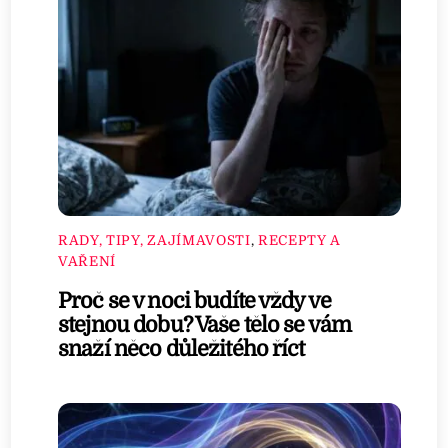
RADY, TIPY, ZAJÍMAVOSTI
,
RECEPTY A
VAŘENÍ
Proč se v noci budíte vždy ve
stejnou dobu? Vaše tělo se vám
snaží něco důležitého říct