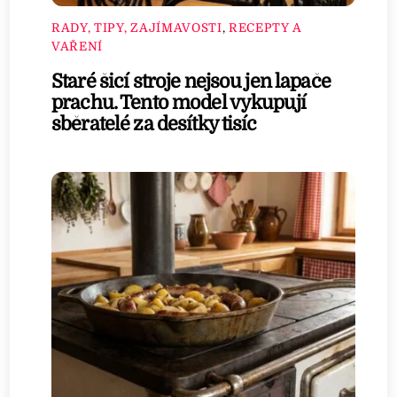
RADY, TIPY, ZAJÍMAVOSTI
,
RECEPTY A
VAŘENÍ
Staré šicí stroje nejsou jen lapače
prachu. Tento model vykupují
sběratelé za desítky tisíc