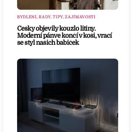
BYDLENÍ
,
RADY, TIPY, ZAJÍMAVOSTI
Češky objevily kouzlo litiny.
Moderní pánve končí v koši, vrací
se styl našich babiček