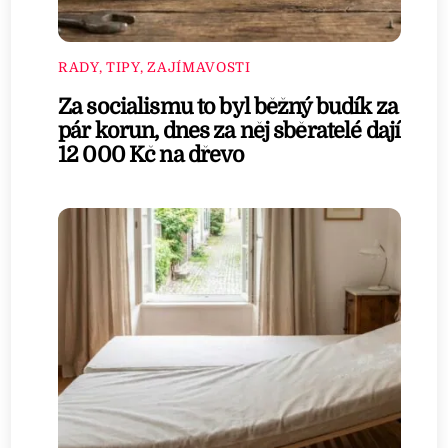
RADY, TIPY, ZAJÍMAVOSTI
Za socialismu to byl běžný budík za
pár korun, dnes za něj sběratelé dají
12 000 Kč na dřevo