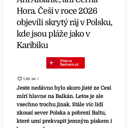
Hora. Češi v roce 2026
objevili skrytý ráj v Polsku,
kde jsou pláže jako v
Karibiku
Ještě nedávno bylo skoro jisté že Češi
míří hlavně na Balkán. Letos je ale
všechno trochu jinak. Stále víc lidí
zkouší sever Polska a pobřeží Baltu,
které umí překvapit jemným pískem i