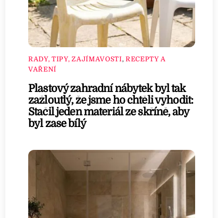
RADY, TIPY, ZAJÍMAVOSTI
,
RECEPTY A
VAŘENÍ
Plastový zahradní nábytek byl tak
zažloutlý, že jsme ho chtěli vyhodit:
Stačil jeden materiál ze skříně, aby
byl zase bílý