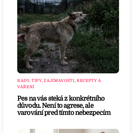
RADY, TIPY, ZAJÍMAVOSTI
,
RECEPTY A
VAŘENÍ
Pes na vás štěká z konkrétního
důvodu. Není to agrese, ale
varování před tímto nebezpečím