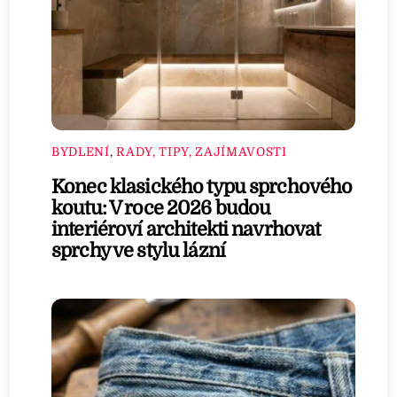
BYDLENÍ
,
RADY, TIPY, ZAJÍMAVOSTI
Konec klasického typu sprchového
koutu: V roce 2026 budou
interiéroví architekti navrhovat
sprchy ve stylu lázní