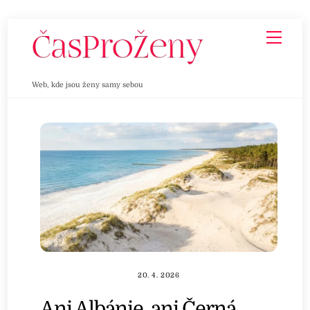
Skip
Men
to
content
Web, kde jsou ženy samy sebou
20. 4. 2026
Ani Albánie, ani Černá