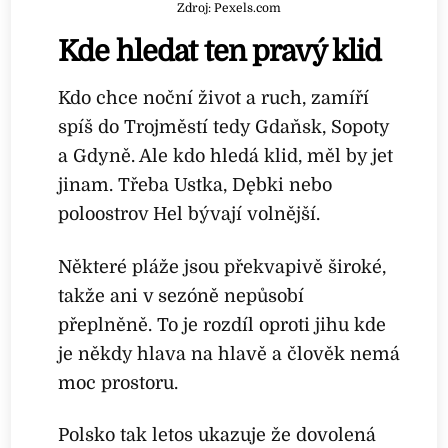
Zdroj: Pexels.com
Kde hledat ten pravý klid
Kdo chce noční život a ruch, zamíří
spíš do Trojměstí tedy Gdaňsk, Sopoty
a Gdyně. Ale kdo hledá klid, měl by jet
jinam. Třeba Ustka, Dębki nebo
poloostrov Hel bývají volnější.
Některé pláže jsou překvapivě široké,
takže ani v sezóně nepůsobí
přeplněně. To je rozdíl oproti jihu kde
je někdy hlava na hlavě a člověk nemá
moc prostoru.
Polsko tak letos ukazuje že dovolená