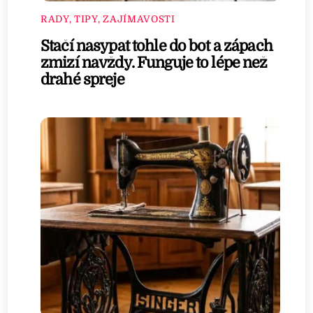
RADY, TIPY, ZAJÍMAVOSTI
Stačí nasypat tohle do bot a zápach
zmizí navždy. Funguje to lépe než
drahé spreje