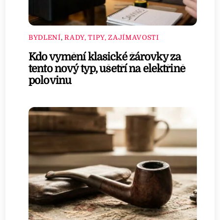
BYDLENÍ
,
RADY, TIPY, ZAJÍMAVOSTI
Kdo vymění klasické žárovky za
tento nový typ, ušetří na elektřině
polovinu