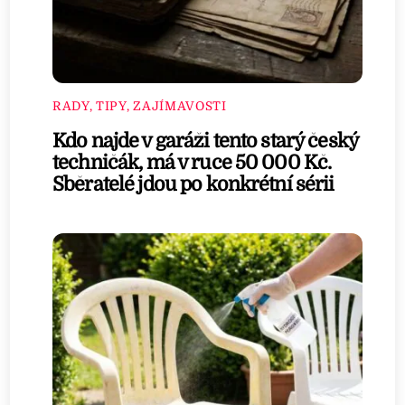
RADY, TIPY, ZAJÍMAVOSTI
Kdo najde v garáži tento starý český
techničák, má v ruce 50 000 Kč.
Sběratelé jdou po konkrétní sérii