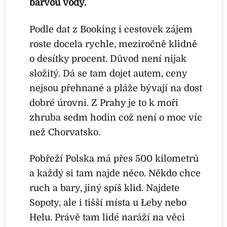
barvou vody.
Podle dat z Booking i cestovek zájem
roste docela rychle, meziročně klidně
o desítky procent. Důvod není nijak
složitý. Dá se tam dojet autem, ceny
nejsou přehnané a pláže bývají na dost
dobré úrovni. Z Prahy je to k moři
zhruba sedm hodin což není o moc víc
než Chorvatsko.
Pobřeží Polska má přes 500 kilometrů
a každý si tam najde něco. Někdo chce
ruch a bary, jiný spíš klid. Najdete
Sopoty, ale i tišší místa u Łeby nebo
Helu. Právě tam lidé naráží na věci