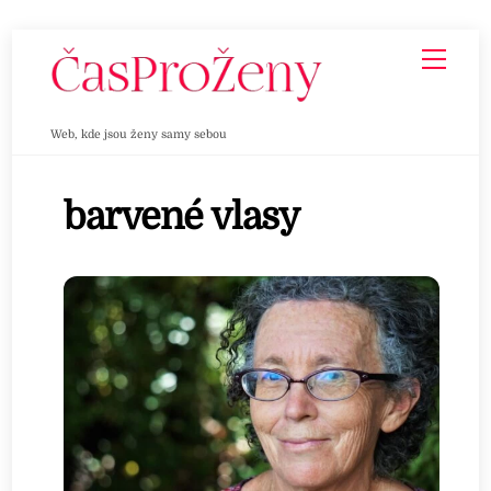
Skip
Men
to
content
Web, kde jsou ženy samy sebou
barvené vlasy