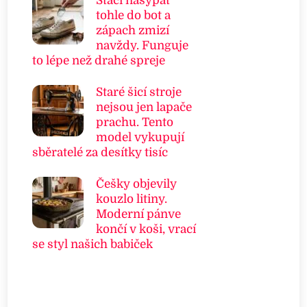
Stačí nasypat
tohle do bot a
zápach zmizí
navždy. Funguje
to lépe než drahé spreje
Staré šicí stroje
nejsou jen lapače
prachu. Tento
model vykupují
sběratelé za desítky tisíc
Češky objevily
kouzlo litiny.
Moderní pánve
končí v koši, vrací
se styl našich babiček