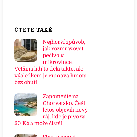
ČTETE TAKÉ
Nejhorší způsob,
jak rozmrazovat
pečivo v
mikrovlnce.
Většina lidí to dělá takto, ale
výsledkem je gumová hmota
bez chuti
Zapomeňte na
Chorvatsko. Češi
letos objevili nový
ráj, kde je pivo za
20 Kč a moře čistší