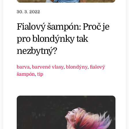
30. 3. 2022
Fialový šampón: Proč je
pro blondýnky tak
nezbytný?
barva
,
barvené vlasy
,
blondýny
,
fialový
šampón
,
tip