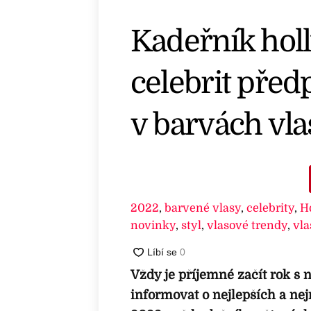
Kadeřník ho
celebrit před
v barvách vla
2022
,
barvené vlasy
,
celebrity
,
H
novinky
,
styl
,
vlasové trendy
,
vla
Vždy je příjemné začít rok s
informovat o nejlepších a ne