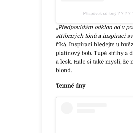
Příspěvek sdílený ? ? ? ? 
„
Předpovídám odklon od v po
stříbrných tónů a inspiraci
říká. Inspiraci hledejte u hvě
platinový bob. Tupé střihy a 
a lesk. Hale si také myslí, že
blond.
Temné dny