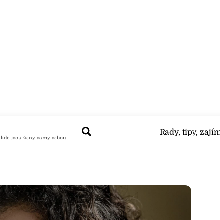
Search
Rady, tipy, zají
 kde jsou ženy samy sebou