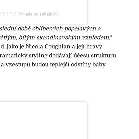
? ? ? ? ? (@katielouisehale89)
slední době oblíbených popelavých a
 světlým, bílým skandinávským vzhledem
,“
zd, jako je Nicola Coughlan a její hravý
dramatický styling dodávají účesu strukturu
 na vzestupu budou teplejší odstíny baby