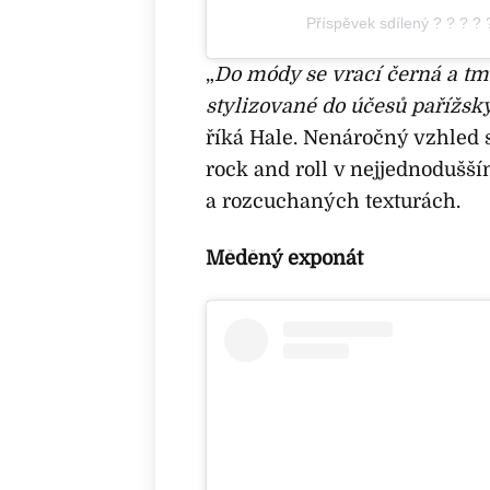
Příspěvek sdílený ? ? ? ? 
„
Do módy se vrací černá a 
stylizované do účesů pařížsk
říká Hale. Nenáročný vzhled s
rock and roll v nejjednodušš
a rozcuchaných texturách.
Měděný exponát