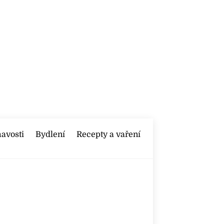
mavosti
Bydlení
Recepty a vaření