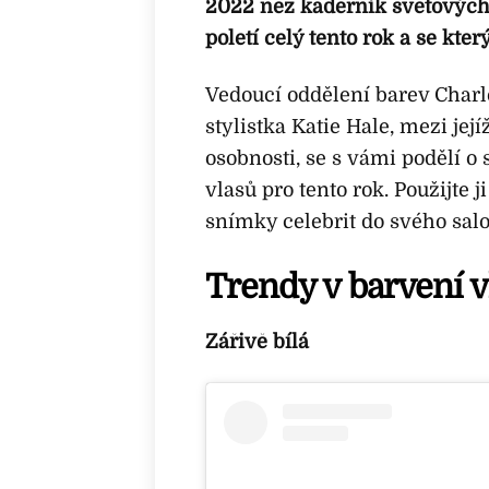
2022 než kadeřník světových c
poletí celý tento rok a se kt
Vedoucí oddělení barev Charl
stylistka Katie Hale, mezi jej
osobnosti, se s vámi podělí o
vlasů pro tento rok. Použijte
snímky celebrit do svého salon
Trendy v barvení v
Zářivě bílá