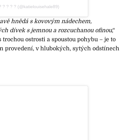
? ? ? ? ? (@katielouisehale89)
tmavě hnědá s kovovým nádechem,
ých dívek s jemnou a rozcuchanou ofinou
,“
 trochou ostrosti a spoustou pohybu – je to
ím provedení, v hlubokých, sytých odstínech