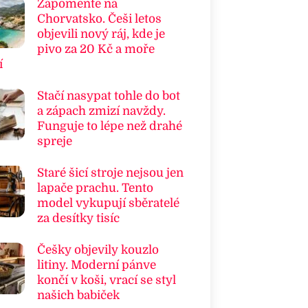
Zapomeňte na
Chorvatsko. Češi letos
objevili nový ráj, kde je
pivo za 20 Kč a moře
í
Stačí nasypat tohle do bot
a zápach zmizí navždy.
Funguje to lépe než drahé
spreje
Staré šicí stroje nejsou jen
lapače prachu. Tento
model vykupují sběratelé
za desítky tisíc
Češky objevily kouzlo
litiny. Moderní pánve
končí v koši, vrací se styl
našich babiček