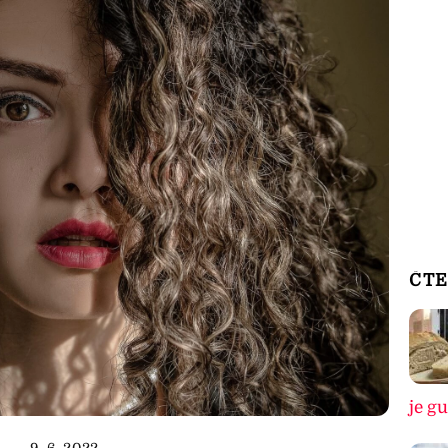
ČTE
je g
9. 6. 2022