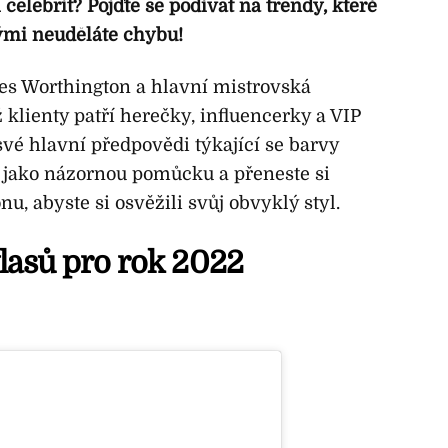
elebrit? Pojďte se podívat na trendy, které
erými neuděláte chybu!
es Worthington a hlavní mistrovská
íž klienty patří herečky, influencerky a VIP
 své hlavní předpovědi týkající se barvy
 ji jako názornou pomůcku a přeneste si
u, abyste si osvěžili svůj obvyklý styl.
lasů pro rok 2022