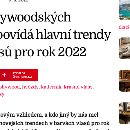
llywoodských
čistš
povídá hlavní trendy
sů pro rok 2022
ollywood
,
hvězdy
,
kadeřník
,
krásné vlasy
,
sy
 novým vzhledem, a kdo jiný by nás měl
jnovějších trendech v barvách vlasů pro rok