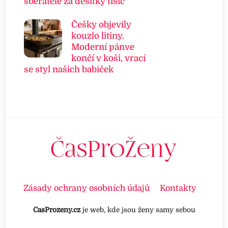
sběratelé za desítky tisíc
Češky objevily
kouzlo litiny.
Moderní pánve
končí v koši, vrací
se styl našich babiček
Zásady ochrany osobních údajů
Kontakty
ČasProženy.cz
je web, kde jsou ženy samy sebou