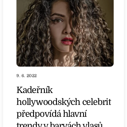
9. 6. 2022
Kadeřník
hollywoodských celebrit
předpovídá hlavní
trendy v barvách vlasů