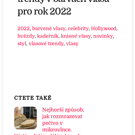
pro rok 2022
2022
,
barvené vlasy
,
celebrity
,
Hollywood
,
hvězdy
,
kadeřník
,
krásné vlasy
,
novinky
,
styl
,
vlasové trendy
,
vlasy
ČTETE TAKÉ
Nejhorší způsob,
jak rozmrazovat
pečivo v
mikrovlnce.