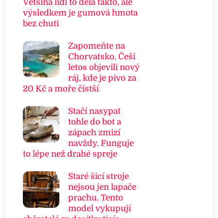
Většina lidí to dělá takto, ale
výsledkem je gumová hmota
bez chuti
Zapomeňte na
Chorvatsko. Češi
letos objevili nový
ráj, kde je pivo za
20 Kč a moře čistší
Stačí nasypat
tohle do bot a
zápach zmizí
navždy. Funguje
to lépe než drahé spreje
Staré šicí stroje
nejsou jen lapače
prachu. Tento
model vykupují