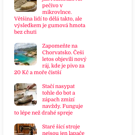
pečivo v
mikrovlnce.
Většina lidí to dělá takto, ale
výsledkem je gumová hmota
bez chuti
Zapomeňte na
Chorvatsko. Češi
letos objevili nový
ráj, kde je pivo za
20 Kč a moře čistší
Stačí nasypat
tohle do bot a
zápach zmizí
navždy. Funguje
to lépe než drahé spreje
Staré šicí stroje
nejsou jen lapače