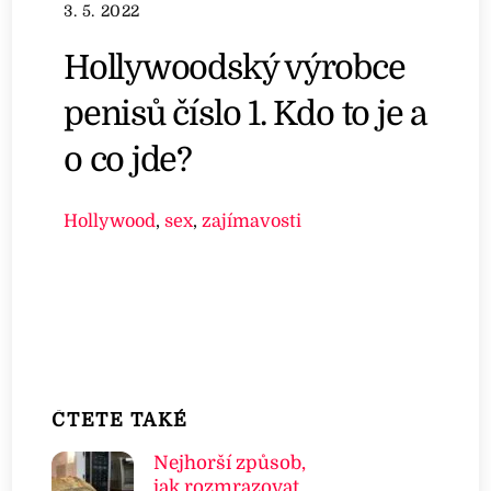
3. 5. 2022
Hollywoodský výrobce
penisů číslo 1. Kdo to je a
o co jde?
Hollywood
,
sex
,
zajímavosti
ČTETE TAKÉ
Nejhorší způsob,
jak rozmrazovat