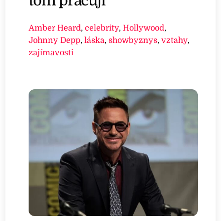
tom pracují
Amber Heard
,
celebrity
,
Hollywood
,
Johnny Depp
,
láska
,
showbyznys
,
vztahy
,
zajímavosti