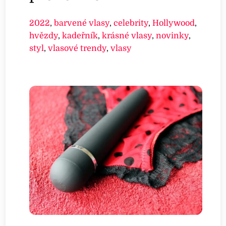
2022
,
barvené vlasy
,
celebrity
,
Hollywood
,
hvězdy
,
kadeřník
,
krásné vlasy
,
novinky
,
styl
,
vlasové trendy
,
vlasy