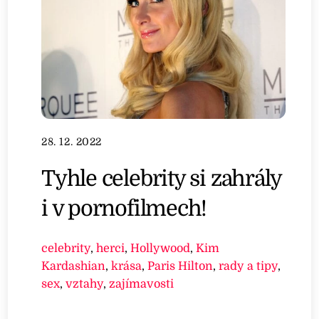
28. 12. 2022
Tyhle celebrity si zahrály
i v pornofilmech!
celebrity
,
herci
,
Hollywood
,
Kim
Kardashian
,
krása
,
Paris Hilton
,
rady a tipy
,
sex
,
vztahy
,
zajímavosti