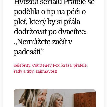
Hvězda seriálu Přátelé se
podělila o tip na péči o
pleť, který by si přála
dodržovat po dvacítce:
„Nemůžete začít v
padesáti”
celebrity
,
Courteney Fox
,
krása
,
přátelé
,
rady a tipy
,
zajímavosti