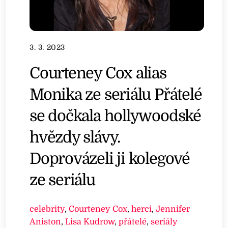
3. 3. 2023
Courteney Cox alias
Monika ze seriálu Přátelé
se dočkala hollywoodské
hvězdy slávy.
Doprovázeli ji kolegové
ze seriálu
celebrity
,
Courteney Cox
,
herci
,
Jennifer
Aniston
,
Lisa Kudrow
,
přátelé
,
seriály