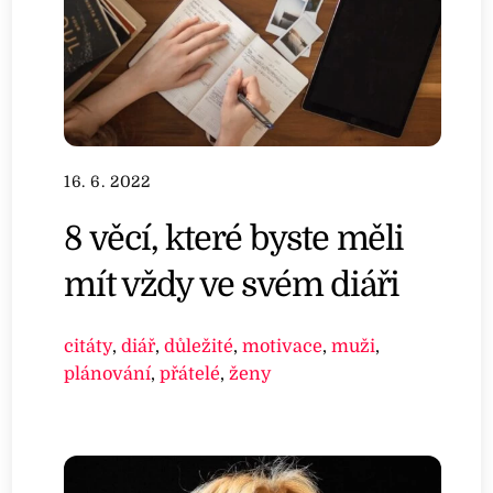
16. 6. 2022
8 věcí, které byste měli
mít vždy ve svém diáři
citáty
,
diář
,
důležité
,
motivace
,
muži
,
plánování
,
přátelé
,
ženy