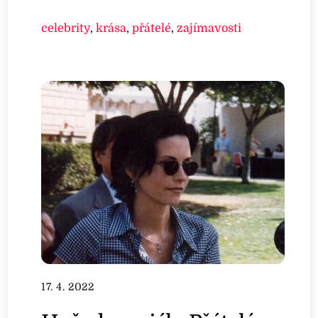
celebrity
,
krása
,
přátelé
,
zajímavosti
17. 4. 2022