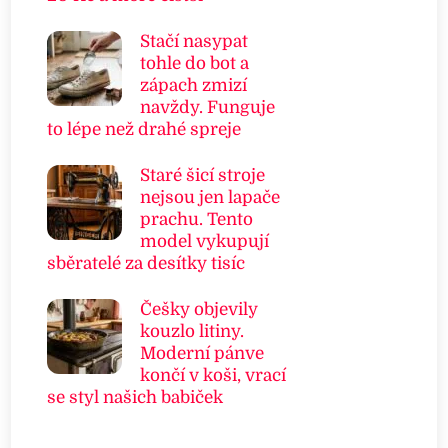
Stačí nasypat
tohle do bot a
zápach zmizí
navždy. Funguje
to lépe než drahé spreje
Staré šicí stroje
nejsou jen lapače
prachu. Tento
model vykupují
sběratelé za desítky tisíc
Češky objevily
kouzlo litiny.
Moderní pánve
končí v koši, vrací
se styl našich babiček