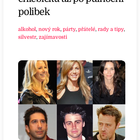
polibek
alkohol
,
nový rok
,
párty
,
přátelé
,
rady a tipy
,
silvestr
,
zajímavosti