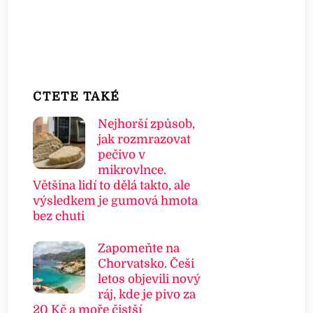
ČTETE TAKÉ
Nejhorší způsob,
jak rozmrazovat
pečivo v
mikrovlnce.
Většina lidí to dělá takto, ale
výsledkem je gumová hmota
bez chuti
Zapomeňte na
Chorvatsko. Češi
letos objevili nový
ráj, kde je pivo za
20 Kč a moře čistší