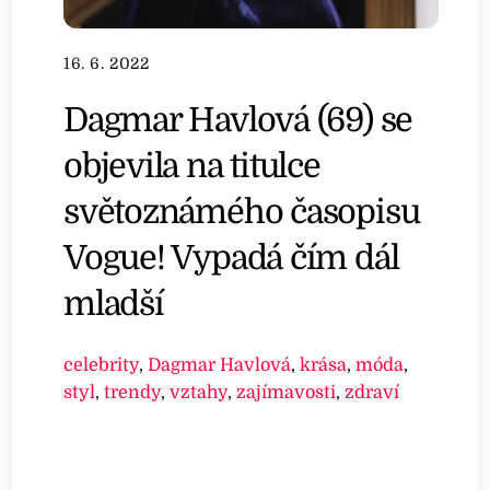
16. 6. 2022
Dagmar Havlová (69) se
objevila na titulce
světoznámého časopisu
Vogue! Vypadá čím dál
mladší
celebrity
,
Dagmar Havlová
,
krása
,
móda
,
styl
,
trendy
,
vztahy
,
zajímavosti
,
zdraví