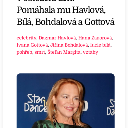
Pomáhala mu Havlová,
Bílá, Bohdalová a Gottová
celebrity
,
Dagmar Havlová
,
Hana Zagorová
,
Ivana Gottová
,
Jiřina Bohdalová
,
lucie bílá
,
pohřeb
,
smrt
,
Štefan Margita
,
vztahy