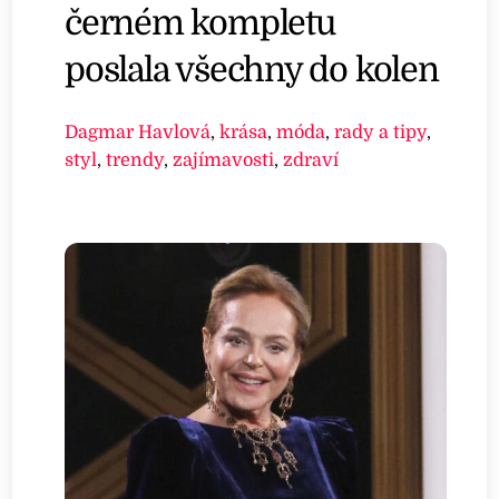
černém kompletu
poslala všechny do kolen
Dagmar Havlová
,
krása
,
móda
,
rady a tipy
,
styl
,
trendy
,
zajímavosti
,
zdraví