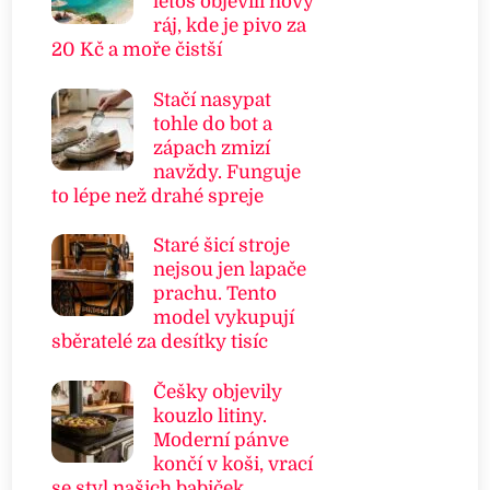
letos objevili nový
ráj, kde je pivo za
20 Kč a moře čistší
Stačí nasypat
tohle do bot a
zápach zmizí
navždy. Funguje
to lépe než drahé spreje
Staré šicí stroje
nejsou jen lapače
prachu. Tento
model vykupují
sběratelé za desítky tisíc
Češky objevily
kouzlo litiny.
Moderní pánve
končí v koši, vrací
se styl našich babiček