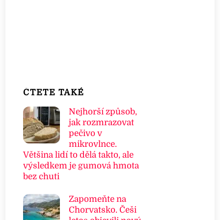
ČTETE TAKÉ
Nejhorší způsob,
jak rozmrazovat
pečivo v
mikrovlnce.
Většina lidí to dělá takto, ale
výsledkem je gumová hmota
bez chuti
Zapomeňte na
Chorvatsko. Češi