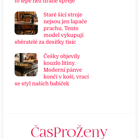
to lépe než drahé spreje
Staré šicí stroje
nejsou jen lapače
prachu. Tento
model vykupují
sběratelé za desítky tisíc
Češky objevily
kouzlo litiny.
Moderní pánve
končí v koši, vrací
se styl našich babiček