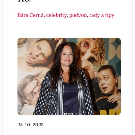
Bára Černá
,
celebrity
,
podvod
,
rady a tipy
28. 10. 2022