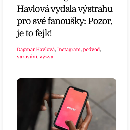
Havlová vydala výstrahu
pro své fanoušky: Pozor,
je to fejk!
Dagmar Havlová
,
Instagram
,
podvod
,
varování
,
výzva