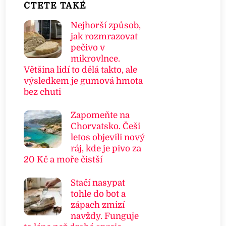
ČTETE TAKÉ
Nejhorší způsob,
jak rozmrazovat
pečivo v
mikrovlnce.
Většina lidí to dělá takto, ale
výsledkem je gumová hmota
bez chuti
Zapomeňte na
Chorvatsko. Češi
letos objevili nový
ráj, kde je pivo za
20 Kč a moře čistší
Stačí nasypat
tohle do bot a
zápach zmizí
navždy. Funguje