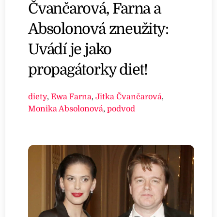
Čvančarová, Farna a
Absolonová zneužity:
Uvádí je jako
propagátorky diet!
diety
,
Ewa Farna
,
Jitka Čvančarová
,
Monika Absolonová
,
podvod