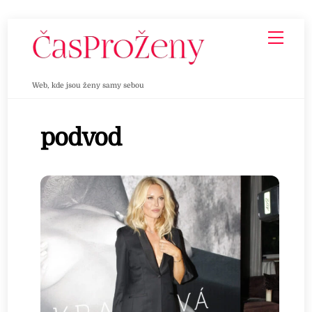
Skip
Men
to
content
Web, kde jsou ženy samy sebou
podvod