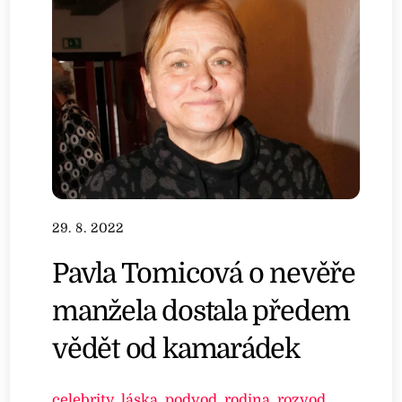
29. 8. 2022
Pavla Tomicová o nevěře
manžela dostala předem
vědět od kamarádek
celebrity
,
láska
,
podvod
,
rodina
,
rozvod
,