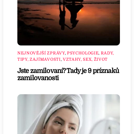
NEJNOVĚJŠÍ ZPRÁVY
,
PSYCHOLOGIE
,
RADY,
TIPY, ZAJÍMAVOSTI
,
VZTAHY, SEX, ŽIVOT
Jste zamilovaní? Tady je 9 příznaků
zamilovanosti