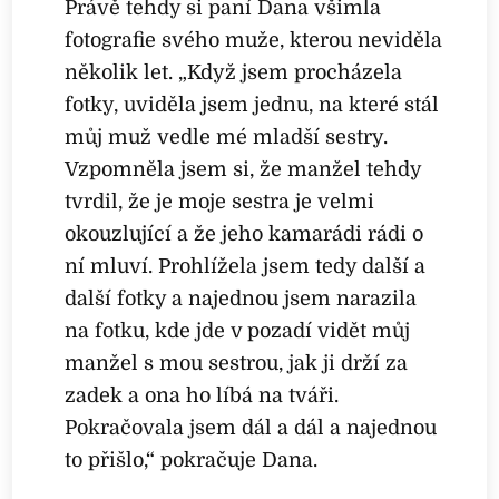
Právě tehdy si paní Dana všimla
fotografie svého muže, kterou neviděla
několik let. „Když jsem procházela
fotky, uviděla jsem jednu, na které stál
můj muž vedle mé mladší sestry.
Vzpomněla jsem si, že manžel tehdy
tvrdil, že je moje sestra je velmi
okouzlující a že jeho kamarádi rádi o
ní mluví. Prohlížela jsem tedy další a
další fotky a najednou jsem narazila
na fotku, kde jde v pozadí vidět můj
manžel s mou sestrou, jak ji drží za
zadek a ona ho líbá na tváři.
Pokračovala jsem dál a dál a najednou
to přišlo,“ pokračuje Dana.