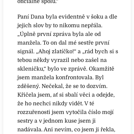
oficiálně spolu.“
Paní Dana byla evidentně v šoku a dle
jejich slov by to nikomu nepřála.
„Úplně první zpráva byla ale od
manžela. To on dal mé sestře první
signál. „Ahoj zlatíčko!“ a „rád bych si s
tebou někdy vyrazil nebo zašel na
skleničku,“ bylo ve zprávě. Okamžitě
jsem manžela konfrontovala. Byl
zděšený. Nečekal, že se to dozvím.
Křičela jsem, ať si sbalí věci a odejde,
že ho nechci nikdy vidět. V té
rozzuřenosti jsem vytočila číslo mojí
sestry a v jednom kuse jsem ji
nadávala. Ani nevím, co jsem ji řekla,