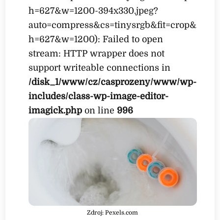
h=627&w=1200-394x330.jpeg?
auto=compress&cs=tinysrgb&fit=crop&
h=627&w=1200): Failed to open
stream: HTTP wrapper does not
support writeable connections in
/disk_1/www/cz/casprozeny/www/wp-
includes/class-wp-image-editor-
imagick.php
on line
996
Zdroj: Pexels.com