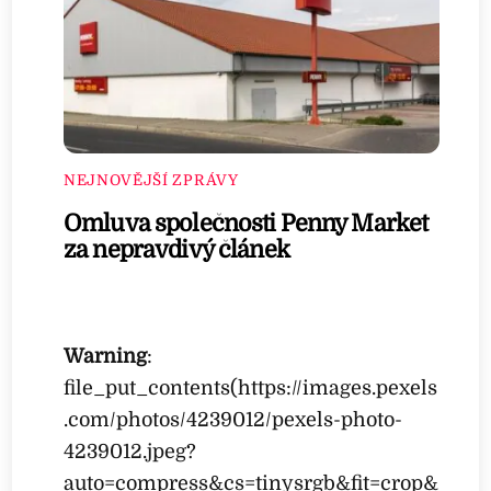
NEJNOVĚJŠÍ ZPRÁVY
Omluva společnosti Penny Market
za nepravdivý článek
Warning
:
file_put_contents(https://images.pexels
.com/photos/4239012/pexels-photo-
4239012.jpeg?
auto=compress&cs=tinysrgb&fit=crop&