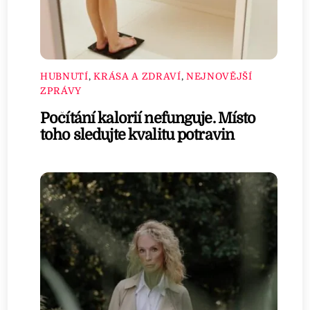
HUBNUTÍ
,
KRÁSA A ZDRAVÍ
,
NEJNOVĚJŠÍ
ZPRÁVY
Počítání kalorií nefunguje. Místo
toho sledujte kvalitu potravin