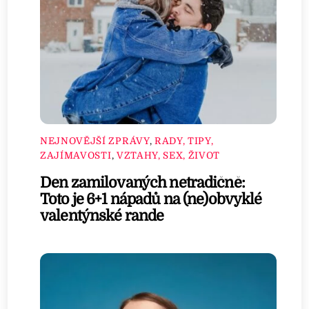
NEJNOVĚJŠÍ ZPRÁVY
,
RADY, TIPY,
ZAJÍMAVOSTI
,
VZTAHY, SEX, ŽIVOT
Den zamilovaných netradičně:
Toto je 6+1 nápadů na (ne)obvyklé
valentýnské rande