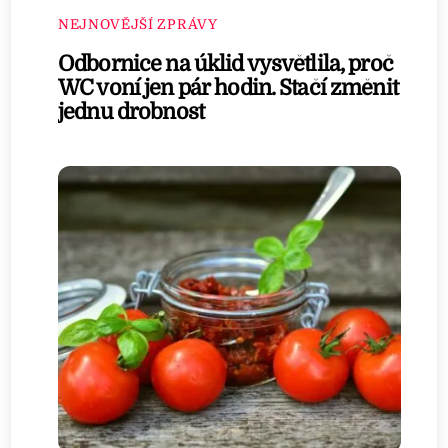
NEJNOVĚJŠÍ ZPRÁVY
Odbornice na úklid vysvětlila, proč
WC voní jen pár hodin. Stačí změnit
jednu drobnost