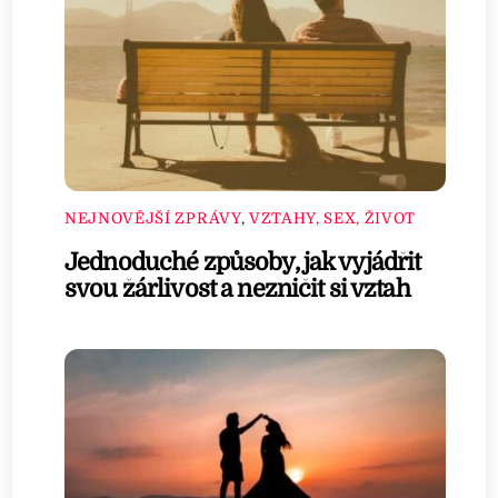
NEJNOVĚJŠÍ ZPRÁVY
,
VZTAHY, SEX, ŽIVOT
Jednoduché způsoby, jak vyjádřit
svou žárlivost a nezničit si vztah