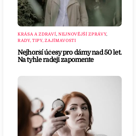
KRÁSA A ZDRAVÍ
,
NEJNOVĚJŠÍ ZPRÁVY
,
RADY, TIPY, ZAJÍMAVOSTI
Nejhorší účesy pro dámy nad 50 let.
Na tyhle raději zapomeňte