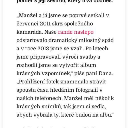
poměr s její sestrou, který trvá dodnes.
„Manžel a já jsme se poprvé setkali v
červenci 2011 skrz společného
kamaráda. Naše
rande naslepo
odstartovalo dramatický milostný spád
a v roce 2013 jsme se vzali. Po letech
jsme připravovali výročí svatby a
rozhodli jsme se vytvořit album
krásných vzpomínek,“ píše paní Dana.
„Prohlížení fotek znamenalo strávit
spoustu času hledáním fotografií v
našich telefonech. Manžel měl několik
krásných snímků, tak jsem si sedla,
abych vybrala ty, které budou na albu.“