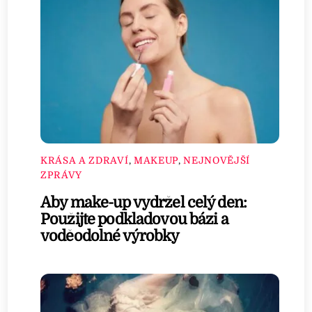
KRÁSA A ZDRAVÍ
,
MAKEUP
,
NEJNOVĚJŠÍ
ZPRÁVY
Aby make-up vydržel celý den:
Použijte podkladovou bázi a
voděodolné výrobky