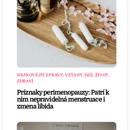
NEJNOVĚJŠÍ ZPRÁVY
,
VZTAHY, SEX, ŽIVOT
,
ZDRAVÍ
Příznaky perimenopauzy: Patří k
nim nepravidelná menstruace i
změna libida