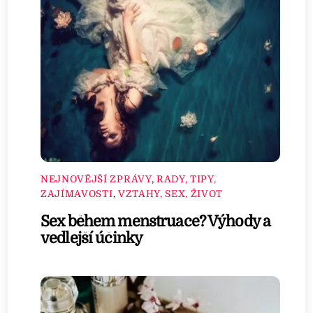
NEJNOVĚJŠÍ ZPRÁVY
,
RADY, TIPY,
ZAJÍMAVOSTI
,
VZTAHY, SEX, ŽIVOT
Sex během menstruace? Výhody a
vedlejší účinky