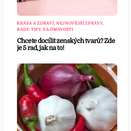
KRÁSA A ZDRAVÍ
,
NEJNOVĚJŠÍ ZPRÁVY
,
RADY, TIPY, ZAJÍMAVOSTI
Chcete docílit ženských tvarů? Zde
je 5 rad, jak na to!