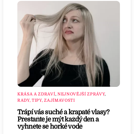
KRÁSA A ZDRAVÍ
,
NEJNOVĚJŠÍ ZPRÁVY
,
RADY, TIPY, ZAJÍMAVOSTI
Trápí vás suché a krapaté vlasy?
Přestaňte je mýt každý den a
vyhněte se horké vodě