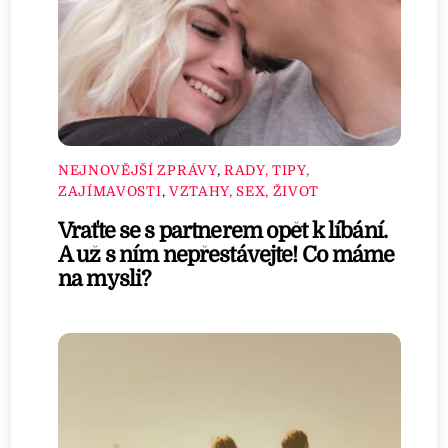
NEJNOVĚJŠÍ ZPRÁVY
,
RADY, TIPY,
ZAJÍMAVOSTI
,
VZTAHY, SEX, ŽIVOT
Vraťte se s partnerem opět k líbání.
A už s ním nepřestávejte! Co máme
na mysli?