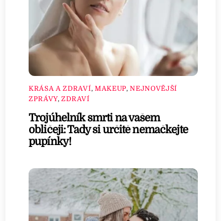
KRÁSA A ZDRAVÍ
,
MAKEUP
,
NEJNOVĚJŠÍ
ZPRÁVY
,
ZDRAVÍ
Trojúhelník smrti na vašem
obličeji: Tady si určitě nemačkejte
pupínky!