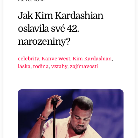
Jak Kim Kardashian
oslavila své 42.
narozeniny?
celebrity
,
Kanye West
,
Kim Kardashian
,
láska
,
rodina
,
vztahy
,
zajímavosti