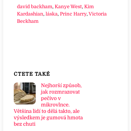
david backham
,
Kanye West
,
Kim
Kardashian
,
láska
,
Princ Harry
,
Victoria
Beckham
ČTETE TAKÉ
Nejhorší způsob,
jak rozmrazovat
pečivo v
mikrovlnce.
Většina lidí to dělá takto, ale
výsledkem je gumová hmota
bez chuti