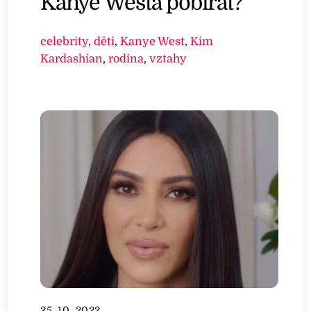
Kanye Westa pobírat?
celebrity
,
děti
,
Kanye West
,
Kim
Kardashian
,
rodina
,
vztahy
25. 10. 2022