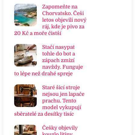
Zapomeňte na
Chorvatsko. Češi
letos objevili nový
ráj, kde je pivo za
20 Kč a moře čistší
Stačí nasypat
tohle do bot a
zápach zmizí
navždy. Funguje
to lépe než drahé spreje
Staré šicí stroje
nejsou jen lapače
prachu. Tento
model vykupují
sběratelé za desítky tisíc
Češky objevily
kouzlo litiny.