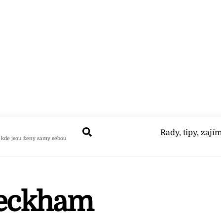
Search
Rady, tipy, zají
 kde jsou ženy samy sebou
Beckham