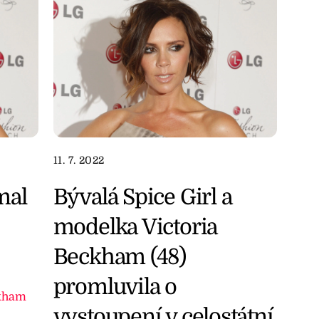
11. 7. 2022
mal
Bývalá Spice Girl a
modelka Victoria
Beckham (48)
promluvila o
ckham
vystoupení v celostátní