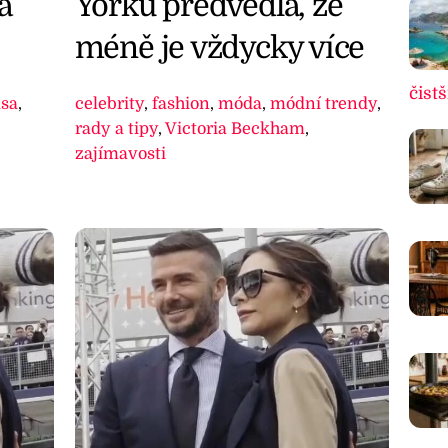
a
Yorku předvedla, že
méně je vždycky více
čistš
ása
,
celebrity
,
fashion
,
móda
,
módní trendy
,
rady a tipy
,
Victoria Beckham
,
zajímavosti