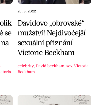
26. 8. 2022
olik
Davidovo „obrovské“
é se
mužství! Nejdivočejší
 na
sexuální přiznání
Victorie Beckham
m
celebrity
,
David beckham
,
sex
,
Victoria
ictoria
Beckham