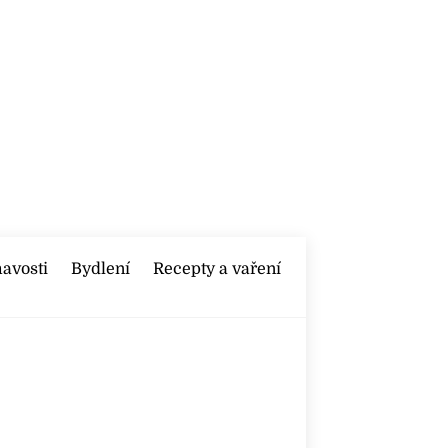
mavosti
Bydlení
Recepty a vaření