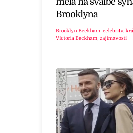
měla na svatbě syn
Brooklyna
Brooklyn Beckham
,
celebrity
,
kr
Victoria Beckham
,
zajímavosti