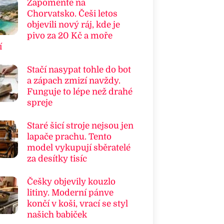
Zapomeňte na
Chorvatsko. Češi letos
objevili nový ráj, kde je
pivo za 20 Kč a moře
í
Stačí nasypat tohle do bot
a zápach zmizí navždy.
Funguje to lépe než drahé
spreje
Staré šicí stroje nejsou jen
lapače prachu. Tento
model vykupují sběratelé
za desítky tisíc
Češky objevily kouzlo
litiny. Moderní pánve
končí v koši, vrací se styl
našich babiček