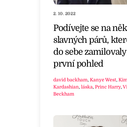
2. 10. 2022
Podívejte se na něk
slavných párů, kter
do sebe zamilovaly
první pohled
david backham
,
Kanye West
,
Ki
Kardashian
,
láska
,
Princ Harry
,
V
Beckham