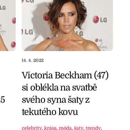
14. 4. 2022
Victoria Beckham (47)
si oblékla na svatbě
svého syna šaty z
25
tekutého kovu
celebrity
,
krása
,
móda
,
šaty
,
trendy
,