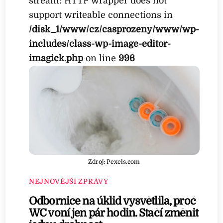
stream: HTTP wrapper does not
support writeable connections in
/disk_1/www/cz/casprozeny/www/wp-
includes/class-wp-image-editor-
imagick.php
on line
996
Zdroj: Pexels.com
NEJNOVĚJŠÍ ZPRÁVY
Odbornice na úklid vysvětlila, proč
WC voní jen pár hodin. Stačí změnit