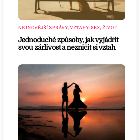
NEJNOVĚJŠÍ ZPRÁVY
,
VZTAHY, SEX, ŽIVOT
Jednoduché způsoby, jak vyjádřit
svou žárlivost a nezničit si vztah