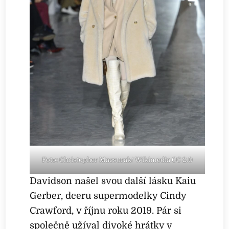
Foto: Christopher Macsurak/ Wikimedia CC 2.0
Davidson našel svou další lásku Kaiu
Gerber, dceru supermodelky Cindy
Crawford, v říjnu roku 2019. Pár si
společně užíval divoké hrátky v