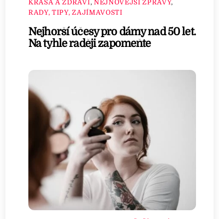
KRÁSA A ZDRAVÍ
,
NEJNOVĚJŠÍ ZPRÁVY
,
RADY, TIPY, ZAJÍMAVOSTI
Nejhorší účesy pro dámy nad 50 let.
Na tyhle raději zapomeňte