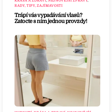
KRÁSA A ZDRAVÍ
,
NEJNOVĚJŠÍ ZPRÁVY
,
RADY, TIPY, ZAJÍMAVOSTI
Trápí vás vypadávání vlasů?
Zatočte s ním jednou provždy!