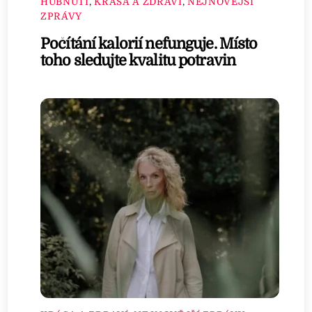
HUBNUTÍ
,
KRÁSA A ZDRAVÍ
,
NEJNOVĚJŠÍ
ZPRÁVY
Počítání kalorií nefunguje. Místo
toho sledujte kvalitu potravin