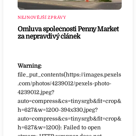
NEJNOVĚJŠÍ ZPRÁVY
Omluva společnosti Penny Market
za nepravdivý článek
Warning
:
file_put_contents(https://images.pexels
.com/photos/4239012/pexels-photo-
4239012.jpeg?
auto=compress&cs=tinysrgb&fit=crop&
h=627&w=1200-394x330.jpeg?
auto=compress&cs=tinysrgb&fit=crop&
h=627&w=1200): Failed to open