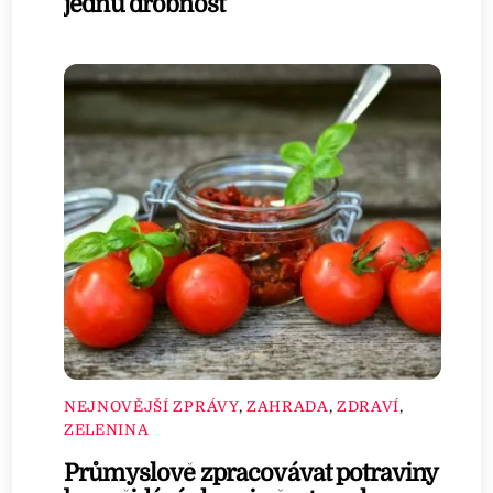
jednu drobnost
NEJNOVĚJŠÍ ZPRÁVY
,
ZAHRADA
,
ZDRAVÍ
,
ZELENINA
Průmyslově zpracovávat potraviny