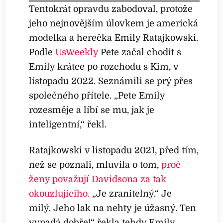
Tentokrát opravdu zabodoval, protože
jeho nejnovějším úlovkem je americká
modelka a herečka Emily Ratajkowski.
Podle
UsWeekly
Pete začal chodit s
Emily krátce po rozchodu s Kim, v
listopadu 2022. Seznámili se prý přes
společného přítele. „Pete Emily
rozesměje a líbí se mu, jak je
inteligentní,“ řekl.
Ratajkowski v listopadu 2021, před tím,
než se poznali, mluvila o tom,
proč
ženy považují Davidsona za tak
okouzlujícího.
„Je zranitelný.“ Je
milý. Jeho lak na nehty je úžasný. Ten
vypadá dobře!“ řekla tehdy Emily.