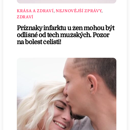
KRÁSA A ZDRAVÍ
,
NEJNOVĚJŠÍ ZPRÁVY
,
ZDRAVÍ
Příznaky infarktu u žen mohou být
odlišné od těch mužských. Pozor
na bolest čelisti!