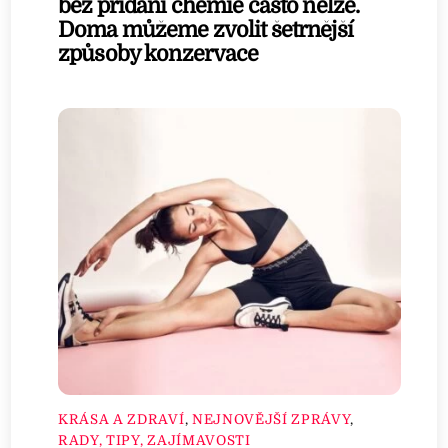
bez přidání chemie často nelze.
Doma můžeme zvolit šetrnější
způsoby konzervace
KRÁSA A ZDRAVÍ
,
NEJNOVĚJŠÍ ZPRÁVY
,
RADY, TIPY, ZAJÍMAVOSTI