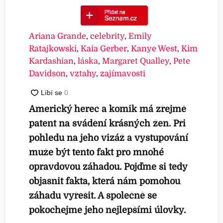
Ariana Grande
,
celebrity
,
Emily
Ratajkowski
,
Kaia Gerber
,
Kanye West
,
Kim
Kardashian
,
láska
,
Margaret Qualley
,
Pete
Davidson
,
vztahy
,
zajímavosti
Americký herec a komik má zřejmě
patent na svádění krásných žen. Při
pohledu na jeho vizáž a vystupování
muže být tento fakt pro mnohé
opravdovou záhadou. Pojďme si tedy
objasnit fakta, která nám pomohou
záhadu vyřešit. A společně se
pokochejme jeho nejlepšími úlovky.