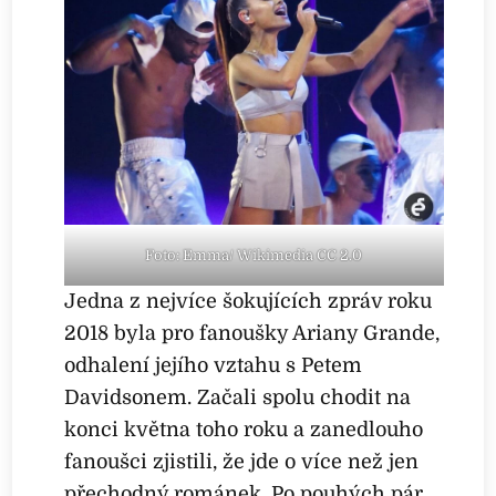
Foto: Emma/ Wikimedia CC 2.0
Jedna z nejvíce šokujících zpráv roku
2018 byla pro fanoušky Ariany Grande,
odhalení jejího vztahu s Petem
Davidsonem. Začali spolu chodit na
konci května toho roku a zanedlouho
fanoušci zjistili, že jde o více než jen
přechodný románek. Po pouhých pár