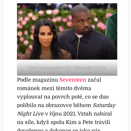
Foto: Cosmopolitan UK/ Wikimedia CC 2.0
Podle magazínu
Seventeen
začal
románek mezi těmito dvěma
vyplouvat na povrch poté, co se duo
políbilo na obrazovce během
Saturday
Night Live
v říjnu 2021. Vztah nabíral
na síle, když spolu Kim a Pete trávili
dovolenou a dokonce se jako pár