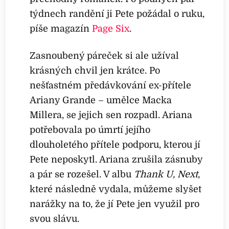
týdnech randění ji Pete požádal o ruku,
píše magazín
Page Six
.
Zasnoubený páreček si ale užíval
krásných chvil jen krátce. Po
nešťastném předávkování ex-přítele
Ariany Grande – umělce Macka
Millera, se jejich sen rozpadl. Ariana
potřebovala po úmrtí jejího
dlouholetého přítele podporu, kterou jí
Pete neposkytl. Ariana zrušila zásnuby
a pár se rozešel. V albu
Thank U, Next
,
které následně vydala, můžeme slyšet
narážky na to, že jí Pete jen využil pro
svou slávu.