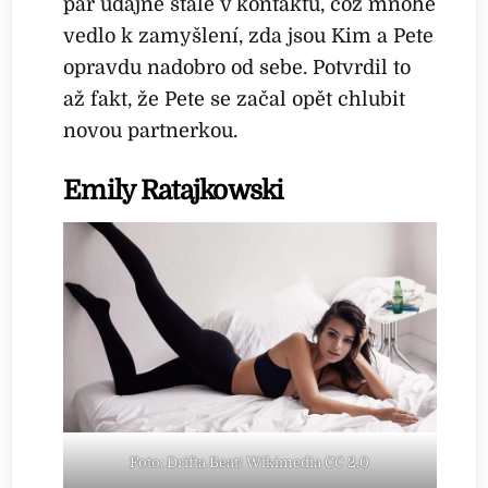
pár údajně stále v kontaktu, což mnohé
vedlo k zamyšlení, zda jsou Kim a Pete
opravdu nadobro od sebe. Potvrdil to
až fakt, že Pete se začal opět chlubit
novou partnerkou.
Emily Ratajkowski
Foto: Drifta Beat/ Wikimedia CC 2.0