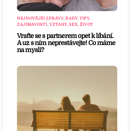
NEJNOVĚJŠÍ ZPRÁVY
,
RADY, TIPY,
ZAJÍMAVOSTI
,
VZTAHY, SEX, ŽIVOT
Vraťte se s partnerem opět k líbání.
A už s ním nepřestávejte! Co máme
na mysli?