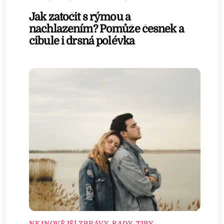
Jak zatočit s rýmou a
nachlazením? Pomůže česnek a
cibule i drsná polévka
NEJNOVĚJŠÍ ZPRÁVY
,
RADY, TIPY,