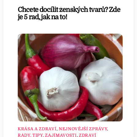
Chcete docílit ženských tvarů? Zde
je 5 rad, jak na to!
KRÁSA A ZDRAVÍ
,
NEJNOVĚJŠÍ ZPRÁVY
,
RADY, TIPY, ZAJÍMAVOSTI
,
ZDRAVÍ