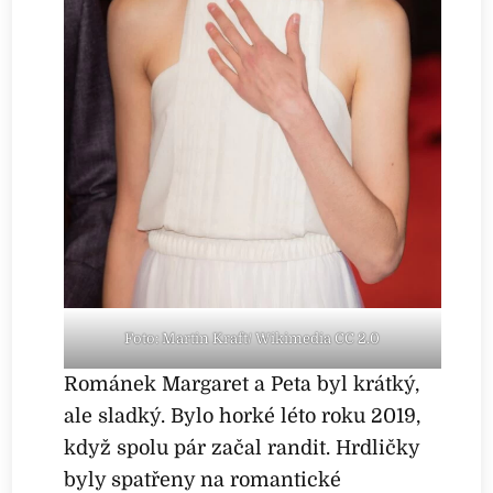
Foto: Martin Kraft/ Wikimedia CC 2.0
Románek Margaret a Peta byl krátký,
ale sladký. Bylo horké léto roku 2019,
když spolu pár začal randit. Hrdličky
byly spatřeny na romantické