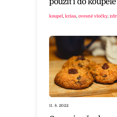
použít i do koupele
koupel
,
krása
,
ovesné vločky
,
zdr
11. 8. 2022