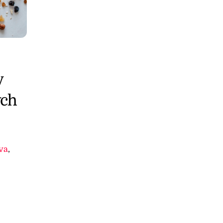
y
ých
va
,