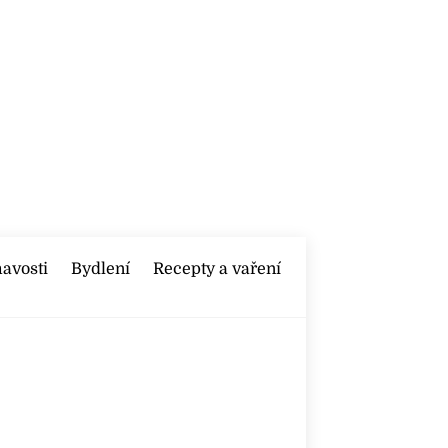
mavosti
Bydlení
Recepty a vaření