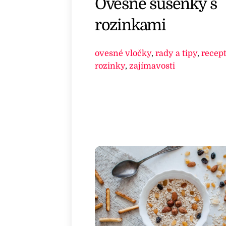
Ovesné sušenky s
rozinkami
ovesné vločky
,
rady a tipy
,
recep
rozinky
,
zajímavosti