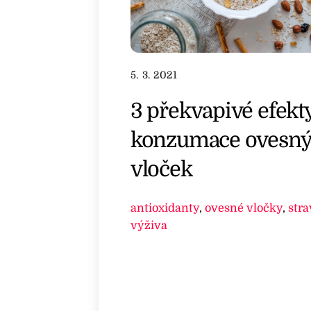
5. 3. 2021
3 překvapivé efekt
konzumace ovesn
vloček
antioxidanty
,
ovesné vločky
,
stra
výživa