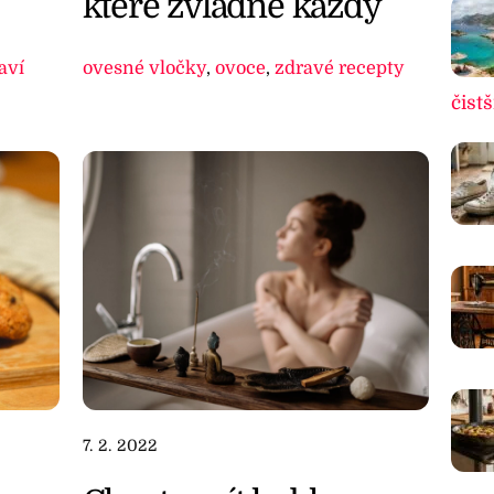
které zvládne každý
ovesné vločky
,
ovoce
,
zdravé recepty
aví
čistš
7. 2. 2022