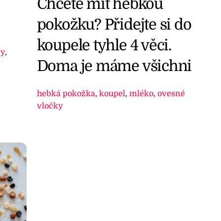
Chcete mít hebkou
pokožku? Přidejte si do
koupele tyhle 4 věci.
ty
,
Doma je máme všichni
hebká pokožka
,
koupel
,
mléko
,
ovesné
vločky