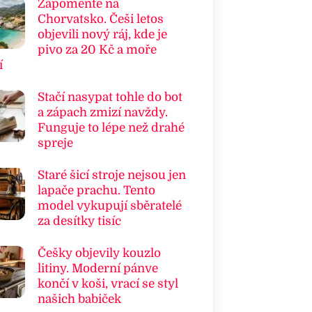
Zapomeňte na
Chorvatsko. Češi letos
objevili nový ráj, kde je
pivo za 20 Kč a moře
í
Stačí nasypat tohle do bot
a zápach zmizí navždy.
Funguje to lépe než drahé
spreje
Staré šicí stroje nejsou jen
lapače prachu. Tento
model vykupují sběratelé
za desítky tisíc
Češky objevily kouzlo
litiny. Moderní pánve
končí v koši, vrací se styl
našich babiček