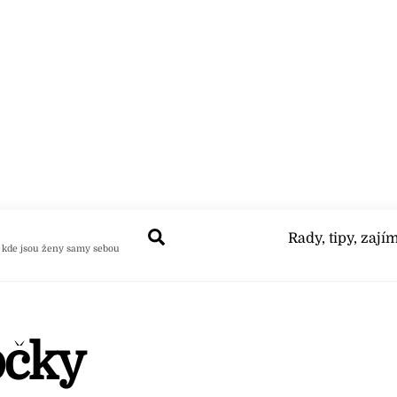
Search
Rady, tipy, zají
 kde jsou ženy samy sebou
očky