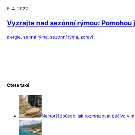
5. 4. 2022
Vyzrajte nad sezónní rýmou: Pomohou j
alergie
,
senná rýma
,
sezónní rýma
,
zdraví
Čtete také
Nejhorší způsob, jak rozmrazovat pečivo v mi