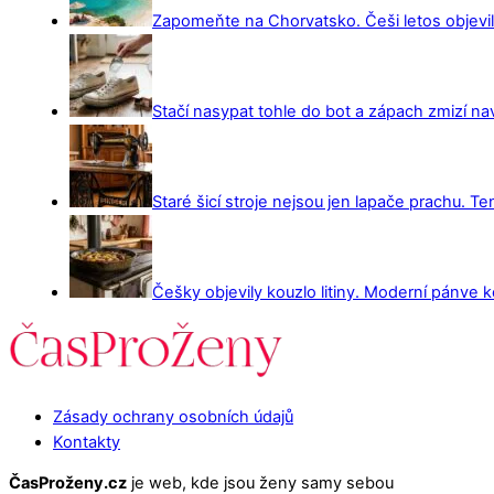
Zapomeňte na Chorvatsko. Češi letos objevili 
Stačí nasypat tohle do bot a zápach zmizí na
Staré šicí stroje nejsou jen lapače prachu. Te
Češky objevily kouzlo litiny. Moderní pánve ko
Zásady ochrany osobních údajů
Kontakty
ČasProženy.cz
je web, kde jsou ženy samy sebou