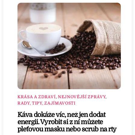
KRÁSA A ZDRAVÍ
,
NEJNOVĚJŠÍ ZPRÁVY
,
RADY, TIPY, ZAJÍMAVOSTI
Káva dokáže víc, než jen dodat
energii. Vyrobit si z ní můžete
pleťovou masku nebo scrub na rty