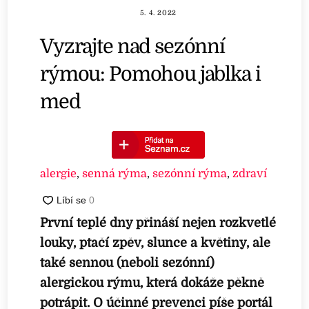
5. 4. 2022
Vyzrajte nad sezónní
rýmou: Pomohou jablka i
med
alergie
,
senná rýma
,
sezónní rýma
,
zdraví
První teplé dny přináší nejen rozkvetlé
louky, ptačí zpěv, slunce a květiny, ale
také sennou (neboli sezónní)
alergickou rýmu, která dokáže pěkně
potrápit. O účinné prevenci píše portál