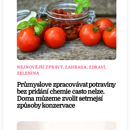
NEJNOVĚJŠÍ ZPRÁVY
,
ZAHRADA
,
ZDRAVÍ
,
ZELENINA
Průmyslově zpracovávat potraviny
bez přidání chemie často nelze.
Doma můžeme zvolit šetrnější
způsoby konzervace