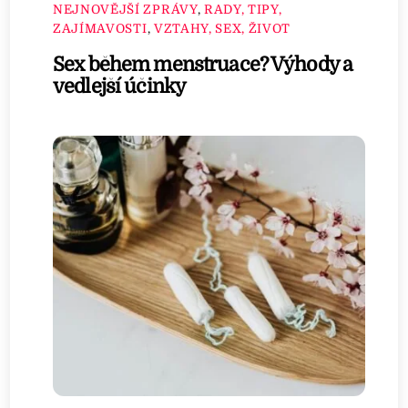
NEJNOVĚJŠÍ ZPRÁVY
,
RADY, TIPY,
ZAJÍMAVOSTI
,
VZTAHY, SEX, ŽIVOT
Sex během menstruace? Výhody a
vedlejší účinky