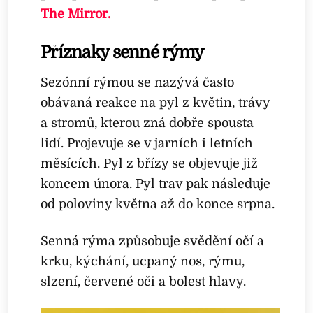
The Mirror.
Příznaky senné rýmy
Sezónní rýmou se nazývá často
obávaná reakce na pyl z květin, trávy
a stromů, kterou zná dobře spousta
lidí. Projevuje se v jarních i letních
měsících. Pyl z břízy se objevuje již
koncem února. Pyl trav pak následuje
od poloviny května až do konce srpna.
Senná rýma způsobuje svědění očí a
krku, kýchání, ucpaný nos, rýmu,
slzení, červené oči a bolest hlavy.