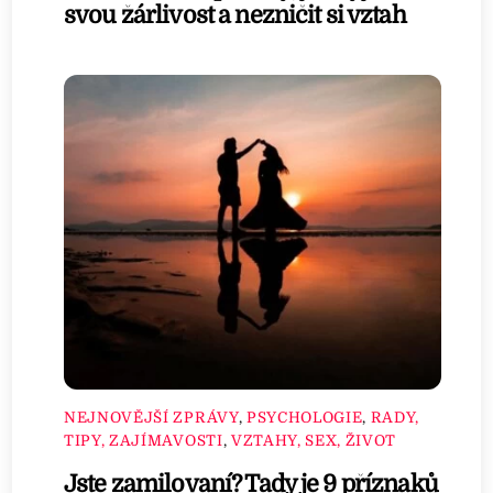
svou žárlivost a nezničit si vztah
NEJNOVĚJŠÍ ZPRÁVY
,
PSYCHOLOGIE
,
RADY,
TIPY, ZAJÍMAVOSTI
,
VZTAHY, SEX, ŽIVOT
Jste zamilovaní? Tady je 9 příznaků