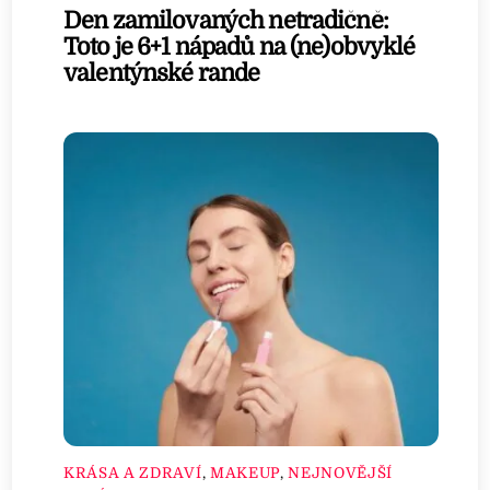
Den zamilovaných netradičně:
Toto je 6+1 nápadů na (ne)obvyklé
valentýnské rande
KRÁSA A ZDRAVÍ
,
MAKEUP
,
NEJNOVĚJŠÍ