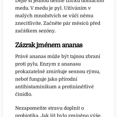
Dejte si jednou denně lžičku domácího
medu. V medu je pyl. Užíváním v
malých množstvích se vůči němu
znecitlivíte. Začněte pár měsíců před
začátkem sezóny.
Zázrak jménem ananas
Právě ananas může být tajnou zbraní
proti pylu. Enzym z ananasu
prokazatelně zmírňuje sennou rýmu,
neboť funguje jako přírodní
antihistaminikum a protizánětlivé
činidlo.
Nezapomeňte stravu doplnit o
probiotika. Jak již bylo zmíněno výše,