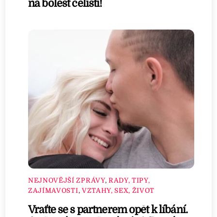
na bolest čelisti!
NEJNOVĚJŠÍ ZPRÁVY
,
RADY, TIPY,
ZAJÍMAVOSTI
,
VZTAHY, SEX, ŽIVOT
Vraťte se s partnerem opět k líbání.