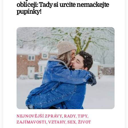
obličeji: Tady si určitě nemačkejte
pupínky!
NEJNOVĚJŠÍ ZPRÁVY
,
RADY, TIPY,
ZAJÍMAVOSTI
,
VZTAHY, SEX, ŽIVOT