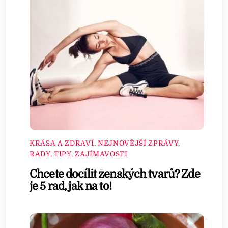
KRÁSA A ZDRAVÍ
,
NEJNOVĚJŠÍ ZPRÁVY
,
RADY, TIPY, ZAJÍMAVOSTI
Chcete docílit ženských tvarů? Zde
je 5 rad, jak na to!