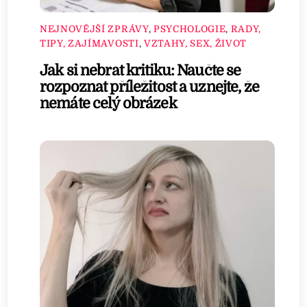
NEJNOVĚJŠÍ ZPRÁVY
,
PSYCHOLOGIE
,
RADY,
TIPY, ZAJÍMAVOSTI
,
VZTAHY, SEX, ŽIVOT
Jak si nebrat kritiku: Naučte se
rozpoznat příležitost a uznejte, že
nemáte celý obrázek