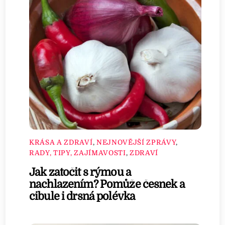
KRÁSA A ZDRAVÍ
,
NEJNOVĚJŠÍ ZPRÁVY
,
RADY, TIPY, ZAJÍMAVOSTI
,
ZDRAVÍ
Jak zatočit s rýmou a
nachlazením? Pomůže česnek a
cibule i drsná polévka