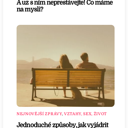
A už s ním nepřestávejte! Co máme
na mysli?
NEJNOVĚJŠÍ ZPRÁVY
,
VZTAHY, SEX, ŽIVOT
Jednoduché způsoby, jak vyjádřit