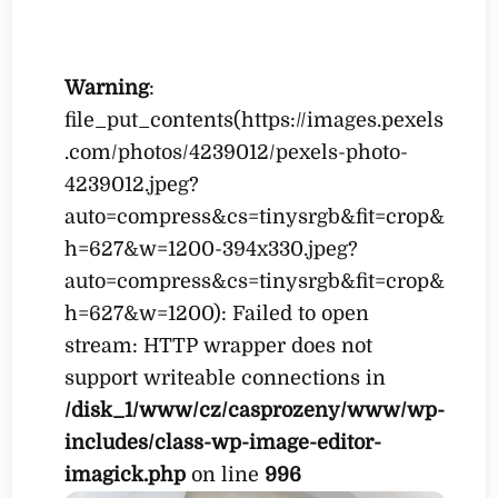
Warning
:
file_put_contents(https://images.pexels
.com/photos/4239012/pexels-photo-
4239012.jpeg?
auto=compress&cs=tinysrgb&fit=crop&
h=627&w=1200-394x330.jpeg?
auto=compress&cs=tinysrgb&fit=crop&
h=627&w=1200): Failed to open
stream: HTTP wrapper does not
support writeable connections in
/disk_1/www/cz/casprozeny/www/wp-
includes/class-wp-image-editor-
imagick.php
on line
996