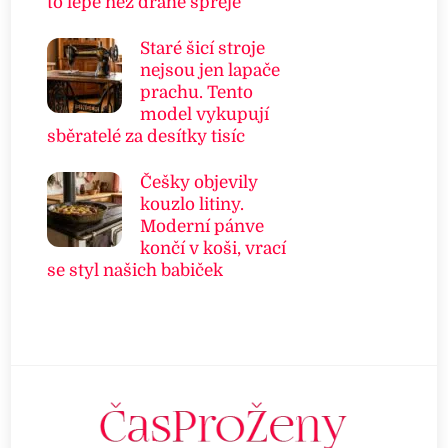
to lépe než drahé spreje
Staré šicí stroje
nejsou jen lapače
prachu. Tento
model vykupují
sběratelé za desítky tisíc
Češky objevily
kouzlo litiny.
Moderní pánve
končí v koši, vrací
se styl našich babiček