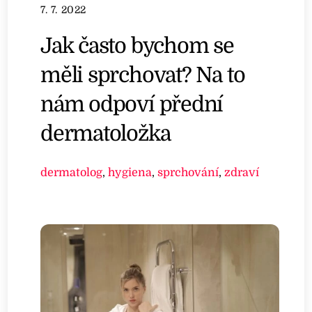
7. 7. 2022
Jak často bychom se
měli sprchovat? Na to
nám odpoví přední
dermatoložka
dermatolog
,
hygiena
,
sprchování
,
zdraví