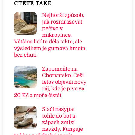
ČTETE TAKÉ
Nejhorší způsob,
jak rozmrazovat
pečivo v
mikrovlnce.
Většina lidí to dělá takto, ale
výsledkem je gumová hmota
bez chuti
Zapomeňte na
Chorvatsko. Češi
letos objevili nový
ráj, kde je pivo za
20 Kč a moře čistší
Stačí nasypat
tohle do bot a
zápach zmizí
navždy. Funguje