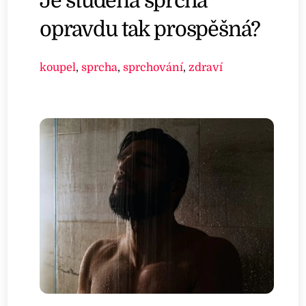
Je studená sprcha
opravdu tak prospěšná?
koupel
,
sprcha
,
sprchování
,
zdraví