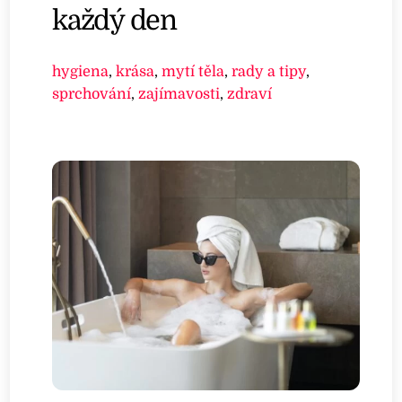
každý den
hygiena
,
krása
,
mytí těla
,
rady a tipy
,
sprchování
,
zajímavosti
,
zdraví