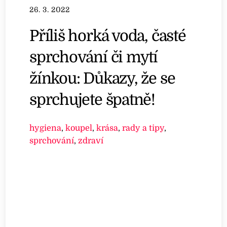
26. 3. 2022
Příliš horká voda, časté
sprchování či mytí
žínkou: Důkazy, že se
sprchujete špatně!
hygiena
,
koupel
,
krása
,
rady a tipy
,
sprchování
,
zdraví