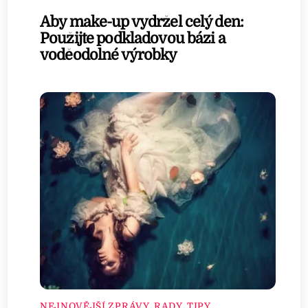
Aby make-up vydržel celý den:
Použijte podkladovou bázi a
voděodolné výrobky
NEJNOVĚJŠÍ ZPRÁVY
,
RADY, TIPY,