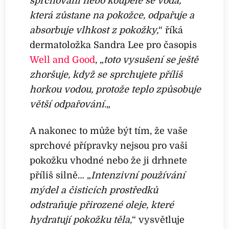
sprchování nebo koupele se voda,
která zůstane na pokožce, odpařuje a
absorbuje vlhkost z pokožky,
“ říká
dermatoložka Sandra Lee pro časopis
Well and Good
, „
toto vysušení se ještě
zhoršuje, když se sprchujete příliš
horkou vodou, protože teplo způsobuje
větší odpařování.
„
A nakonec to může být tím, že vaše
sprchové přípravky nejsou pro vaši
pokožku vhodné nebo že ji drhnete
příliš silně… „
Intenzivní používání
mýdel a čisticích prostředků
odstraňuje přirozené oleje, které
hydratují pokožku těla,
“ vysvětluje