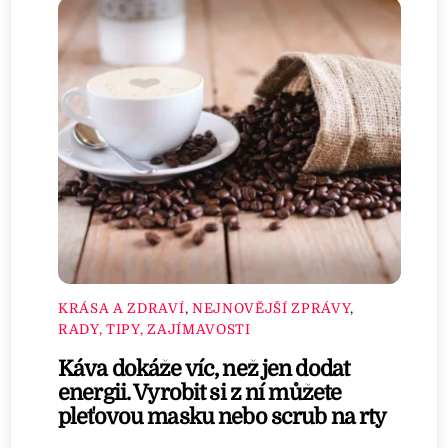
KRÁSA A ZDRAVÍ
,
NEJNOVĚJŠÍ ZPRÁVY
,
RADY, TIPY, ZAJÍMAVOSTI
Káva dokáže víc, než jen dodat
energii. Vyrobit si z ní můžete
pleťovou masku nebo scrub na rty