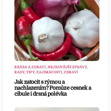
KRÁSA A ZDRAVÍ
,
NEJNOVĚJŠÍ ZPRÁVY
,
RADY, TIPY, ZAJÍMAVOSTI
,
ZDRAVÍ
Jak zatočit s rýmou a
nachlazením? Pomůže česnek a
cibule i drsná polévka