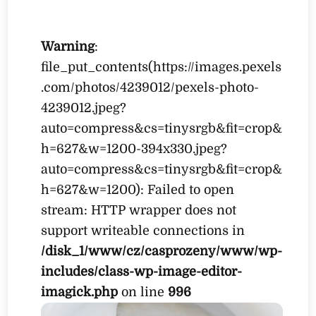
Warning
:
file_put_contents(https://images.pexels
.com/photos/4239012/pexels-photo-
4239012.jpeg?
auto=compress&cs=tinysrgb&fit=crop&
h=627&w=1200-394x330.jpeg?
auto=compress&cs=tinysrgb&fit=crop&
h=627&w=1200): Failed to open
stream: HTTP wrapper does not
support writeable connections in
/disk_1/www/cz/casprozeny/www/wp-
includes/class-wp-image-editor-
imagick.php
on line
996