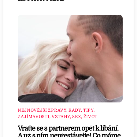
NEJNOVĚJŠÍ ZPRÁVY
,
RADY, TIPY,
ZAJÍMAVOSTI
,
VZTAHY, SEX, ŽIVOT
Vraťte se s partnerem opět k líbání.
A už s ním nepřestávejte! Co máme