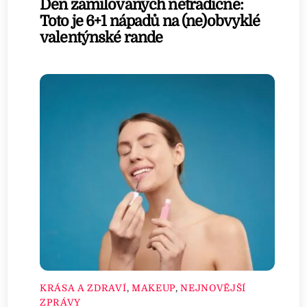
Den zamilovaných netradičně:
Toto je 6+1 nápadů na (ne)obvyklé
valentýnské rande
KRÁSA A ZDRAVÍ
,
MAKEUP
,
NEJNOVĚJŠÍ
ZPRÁVY