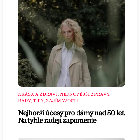
KRÁSA A ZDRAVÍ
,
NEJNOVĚJŠÍ ZPRÁVY
,
RADY, TIPY, ZAJÍMAVOSTI
Nejhorší účesy pro dámy nad 50 let.
Na tyhle raději zapomeňte