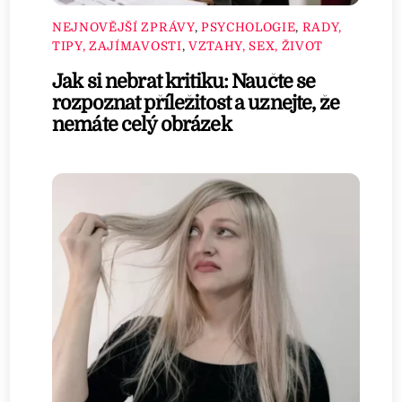
NEJNOVĚJŠÍ ZPRÁVY
,
PSYCHOLOGIE
,
RADY,
TIPY, ZAJÍMAVOSTI
,
VZTAHY, SEX, ŽIVOT
Jak si nebrat kritiku: Naučte se
rozpoznat příležitost a uznejte, že
nemáte celý obrázek