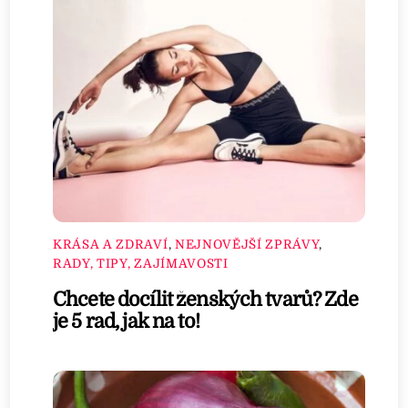
KRÁSA A ZDRAVÍ
,
NEJNOVĚJŠÍ ZPRÁVY
,
RADY, TIPY, ZAJÍMAVOSTI
Chcete docílit ženských tvarů? Zde
je 5 rad, jak na to!