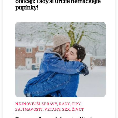
obličeji: Tady si určitě nemačkejte
pupínky!
NEJNOVĚJŠÍ ZPRÁVY
,
RADY, TIPY,
ZAJÍMAVOSTI
,
VZTAHY, SEX, ŽIVOT