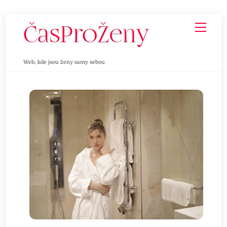
Skip
Men
to
content
Web, kde jsou ženy samy sebou