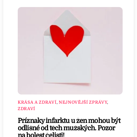
KRÁSA A ZDRAVÍ
,
NEJNOVĚJŠÍ ZPRÁVY
,
ZDRAVÍ
Příznaky infarktu u žen mohou být
odlišné od těch mužských. Pozor
na bolest čelisti!