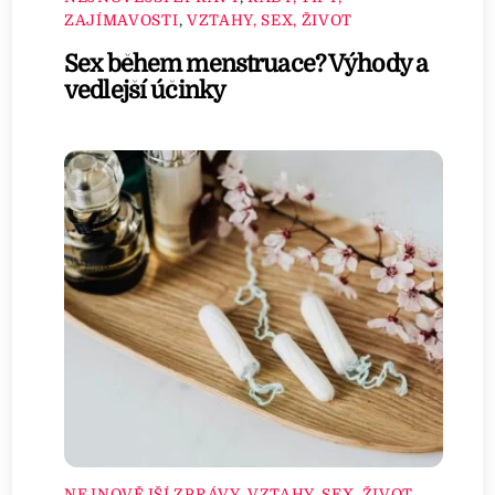
ZAJÍMAVOSTI
,
VZTAHY, SEX, ŽIVOT
Sex během menstruace? Výhody a
vedlejší účinky
NEJNOVĚJŠÍ ZPRÁVY
,
VZTAHY, SEX, ŽIVOT
,