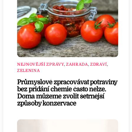
NEJNOVĚJŠÍ ZPRÁVY
,
ZAHRADA
,
ZDRAVÍ
,
ZELENINA
Průmyslově zpracovávat potraviny
bez přidání chemie často nelze.
Doma můžeme zvolit šetrnější
způsoby konzervace