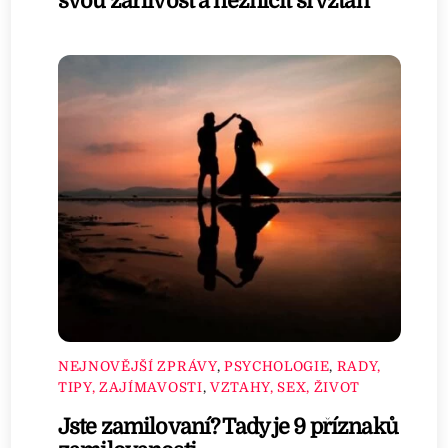
svou žárlivost a nezničit si vztah
NEJNOVĚJŠÍ ZPRÁVY
,
PSYCHOLOGIE
,
RADY,
TIPY, ZAJÍMAVOSTI
,
VZTAHY, SEX, ŽIVOT
Jste zamilovaní? Tady je 9 příznaků