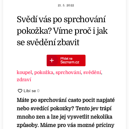
21. 5. 2022
Svědí vás po sprchování
pokožka? Víme proč i jak
se svědění zbavit
koupel
,
pokožka
,
sprchování
,
svědění
,
zdraví
Máte po sprchování často pocit napjaté
nebo svědící pokožky? Tento jev trápí
mnoho žen a lze jej vysvětlit několika
způsoby. Máme pro vás možné příčiny