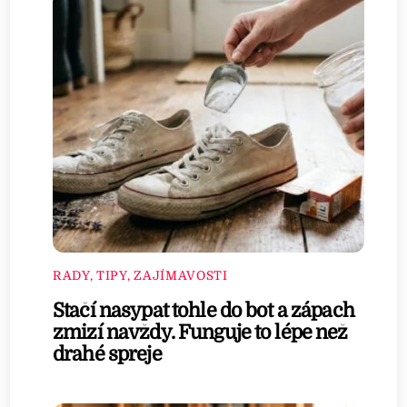
RADY, TIPY, ZAJÍMAVOSTI
Stačí nasypat tohle do bot a zápach
zmizí navždy. Funguje to lépe než
drahé spreje