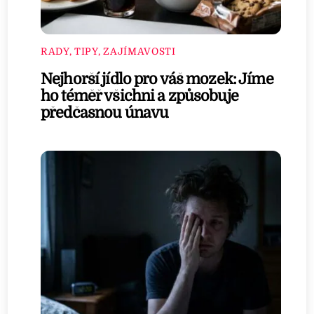
RADY, TIPY, ZAJÍMAVOSTI
Nejhorší jídlo pro váš mozek: Jíme
ho téměř všichni a způsobuje
předčasnou únavu