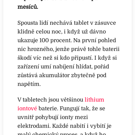
měsíců.
Spousta lidí nechává tablet v zásuvce
klidně celou noc, i když už dávno
ukazuje 100 procent. Na první pohled
nic hrozného, jenže právě tohle baterii
škodí víc než si kdo připustí. I když si
zařízení umí nabíjení hlídat, pořád
zůstává akumulátor zbytečně pod
napětím.
V tabletech jsou většinou
lithium
iontové
baterie. Fungují tak, že se
uvnitř pohybují ionty mezi
elektrodami. Každé nabití i vybití je
malý chemický proces, a když ho