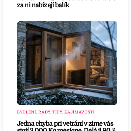
za ni nabízejí balík
BYDLENÍ
,
RADY, TIPY, ZAJÍMAVOSTI
Jedna chyba při větrání v zimě vás
stojí 3 000 Kč měsíčně. Dělá ji 90 %