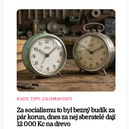
RADY, TIPY, ZAJÍMAVOSTI
Za socialismu to byl běžný budík za
pár korun, dnes za něj sběratelé dají
12 000 Kč na dřevo