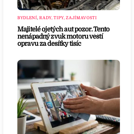
BYDLENÍ
,
RADY, TIPY, ZAJÍMAVOSTI
Majitelé ojetých aut pozor. Tento
nenápadný zvuk motoru věští
opravu za desítky tisíc