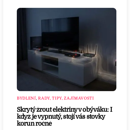
BYDLENÍ
,
RADY, TIPY, ZAJÍMAVOSTI
Skrytý žrout elektřiny v obýváku: I
když je vypnutý, stojí vás stovky
korun ročně