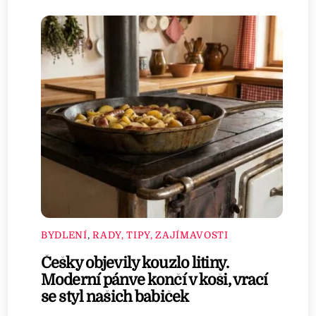
BYDLENÍ
,
RADY, TIPY, ZAJÍMAVOSTI
Češky objevily kouzlo litiny.
Moderní pánve končí v koši, vrací
se styl našich babiček