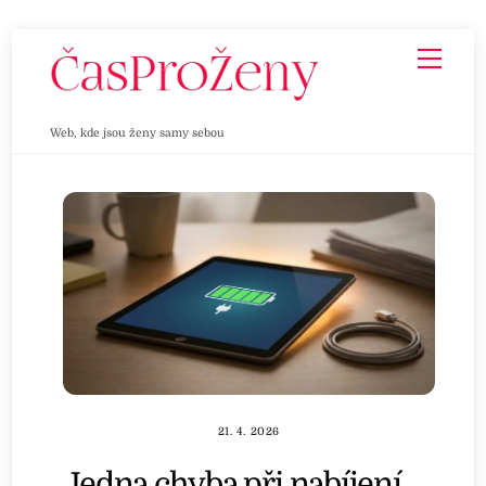
Skip
Men
to
content
Web, kde jsou ženy samy sebou
21. 4. 2026
Jedna chyba při nabíjení