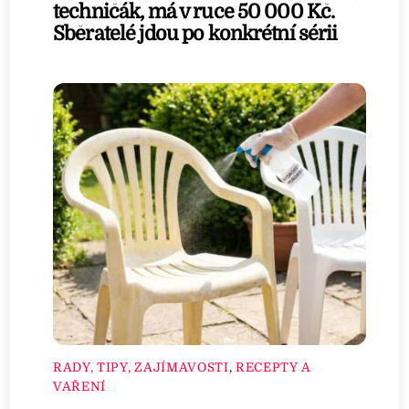
techničák, má v ruce 50 000 Kč.
Sběratelé jdou po konkrétní sérii
RADY, TIPY, ZAJÍMAVOSTI
,
RECEPTY A
VAŘENÍ