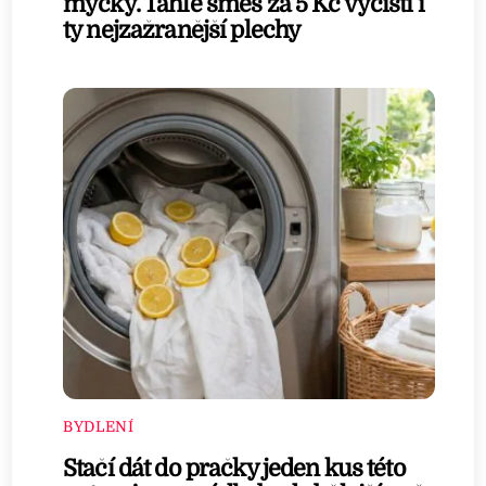
myčky. Tahle směs za 5 Kč vyčistí i
ty nejzažranější plechy
BYDLENÍ
Stačí dát do pračky jeden kus této