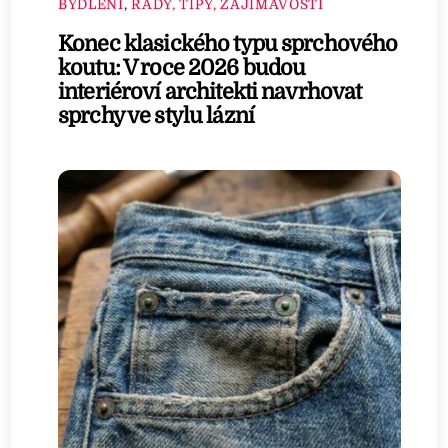
BYDLENÍ
,
RADY, TIPY, ZAJÍMAVOSTI
Konec klasického typu sprchového
koutu: V roce 2026 budou
interiéroví architekti navrhovat
sprchy ve stylu lázní