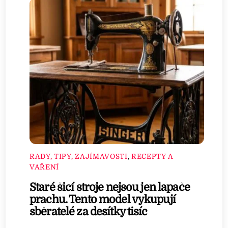
RADY, TIPY, ZAJÍMAVOSTI
,
RECEPTY A
VAŘENÍ
Staré šicí stroje nejsou jen lapače
prachu. Tento model vykupují
sběratelé za desítky tisíc