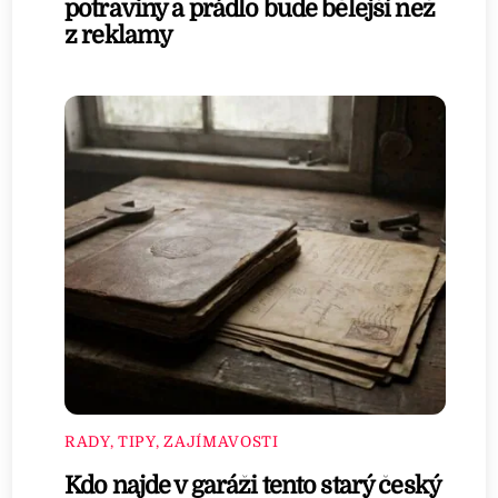
potraviny a prádlo bude bělejší než
z reklamy
RADY, TIPY, ZAJÍMAVOSTI
Kdo najde v garáži tento starý český