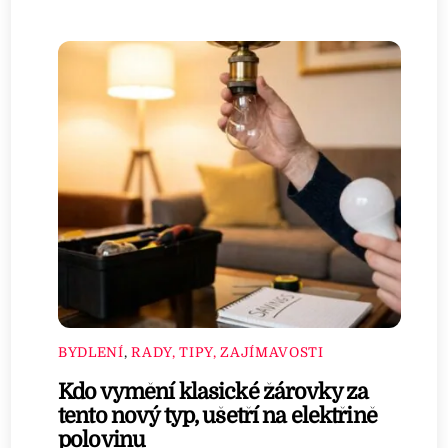
BYDLENÍ
,
RADY, TIPY, ZAJÍMAVOSTI
Kdo vymění klasické žárovky za
tento nový typ, ušetří na elektřině
polovinu