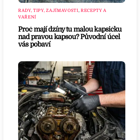
RADY, TIPY, ZAJÍMAVOSTI
,
RECEPTY A
VAŘENÍ
Proč mají džíny tu malou kapsičku
nad pravou kapsou? Původní účel
vás pobaví