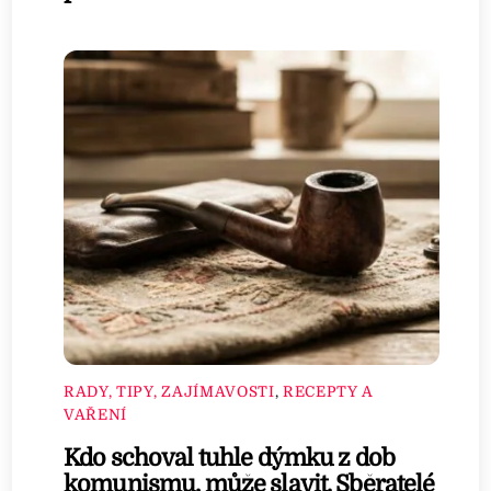
RADY, TIPY, ZAJÍMAVOSTI
,
RECEPTY A
VAŘENÍ
Kdo schoval tuhle dýmku z dob
komunismu, může slavit. Sběratelé