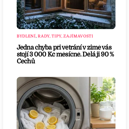
BYDLENÍ
,
RADY, TIPY, ZAJÍMAVOSTI
Jedna chyba při větrání v zimě vás
stojí 3 000 Kč měsíčně. Dělá ji 90 %
Čechů