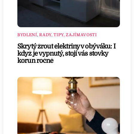
BYDLENÍ
,
RADY, TIPY, ZAJÍMAVOSTI
Skrytý žrout elektřiny v obýváku: I
když je vypnutý, stojí vás stovky
korun ročně