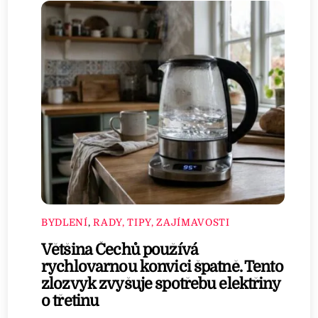
BYDLENÍ
,
RADY, TIPY, ZAJÍMAVOSTI
Většina Čechů používá
rychlovarnou konvici špatně. Tento
zlozvyk zvyšuje spotřebu elektřiny
o třetinu