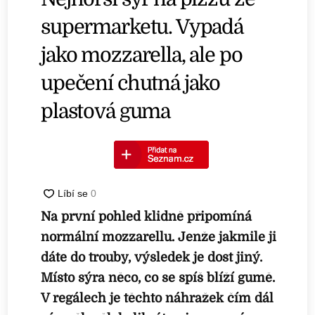
supermarketu. Vypadá
jako mozzarella, ale po
upečení chutná jako
plastová guma
Na první pohled klidně připomíná
normální mozzarellu. Jenže jakmile ji
dáte do trouby, výsledek je dost jiný.
Místo sýra něco, co se spíš blíží gumě.
V regálech je těchto náhražek čím dál