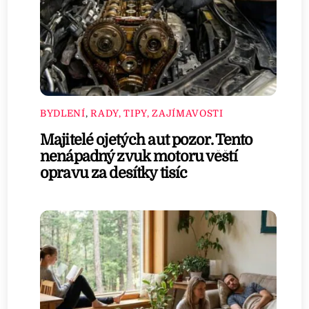
BYDLENÍ
,
RADY, TIPY, ZAJÍMAVOSTI
Majitelé ojetých aut pozor. Tento
nenápadný zvuk motoru věští
opravu za desítky tisíc