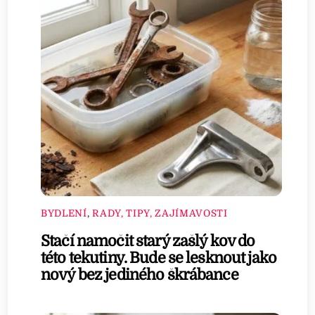
BYDLENÍ
,
RADY, TIPY, ZAJÍMAVOSTI
Stačí namočit starý zašlý kov do
této tekutiny. Bude se lesknout jako
nový bez jediného škrábance