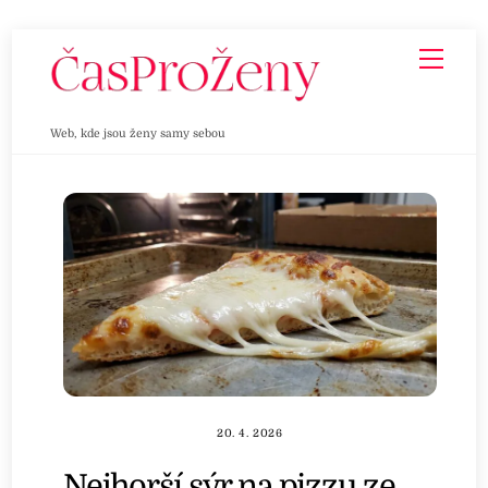
Skip
Men
to
content
Web, kde jsou ženy samy sebou
20. 4. 2026
Nejhorší sýr na pizzu ze