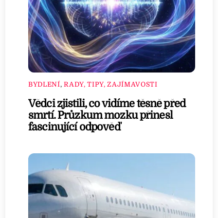
BYDLENÍ
,
RADY, TIPY, ZAJÍMAVOSTI
Vědci zjistili, co vidíme těsně před
smrtí. Průzkum mozku přinesl
fascinující odpověď