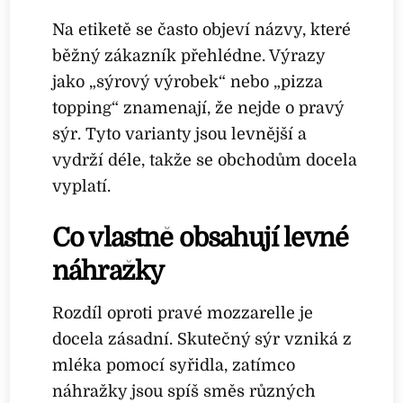
Na etiketě se často objeví názvy, které
běžný zákazník přehlédne. Výrazy
jako „sýrový výrobek“ nebo „pizza
topping“ znamenají, že nejde o pravý
sýr. Tyto varianty jsou levnější a
vydrží déle, takže se obchodům docela
vyplatí.
Co vlastně obsahují levné
náhražky
Rozdíl oproti pravé mozzarelle je
docela zásadní. Skutečný sýr vzniká z
mléka pomocí syřidla, zatímco
náhražky jsou spíš směs různých