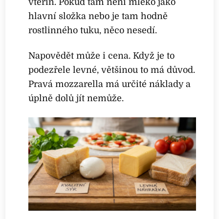
vteřin. Pokud tam není mléko jako
hlavní složka nebo je tam hodně
rostlinného tuku, něco nesedí.
Napovědět může i cena. Když je to
podezřele levné, většinou to má důvod.
Pravá mozzarella má určité náklady a
úplně dolů jít nemůže.