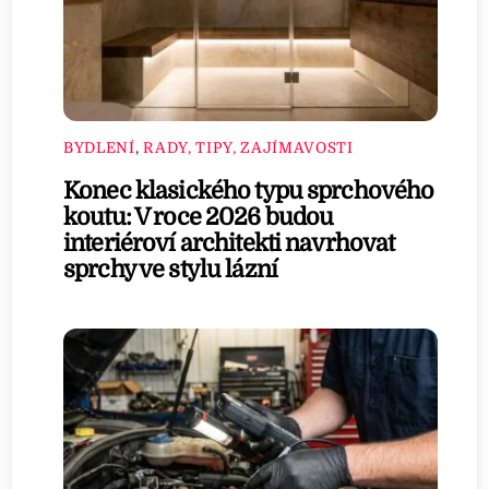
BYDLENÍ
,
RADY, TIPY, ZAJÍMAVOSTI
Konec klasického typu sprchového
koutu: V roce 2026 budou
interiéroví architekti navrhovat
sprchy ve stylu lázní