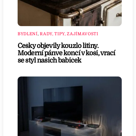
BYDLENÍ
,
RADY, TIPY, ZAJÍMAVOSTI
Češky objevily kouzlo litiny.
Moderní pánve končí v koši, vrací
se styl našich babiček