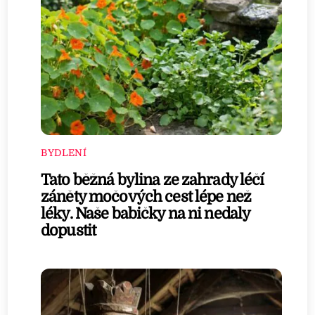
BYDLENÍ
Tato běžná bylina ze zahrady léčí
záněty močových cest lépe než
léky. Naše babičky na ni nedaly
dopustit