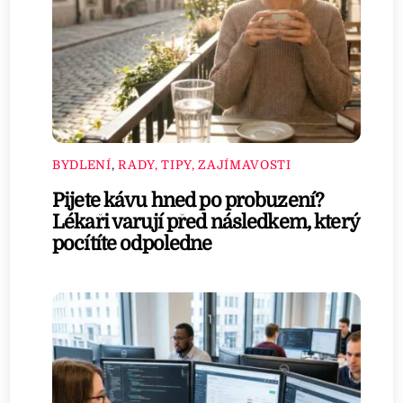
BYDLENÍ
,
RADY, TIPY, ZAJÍMAVOSTI
Pijete kávu hned po probuzení?
Lékaři varují před následkem, který
pocítíte odpoledne