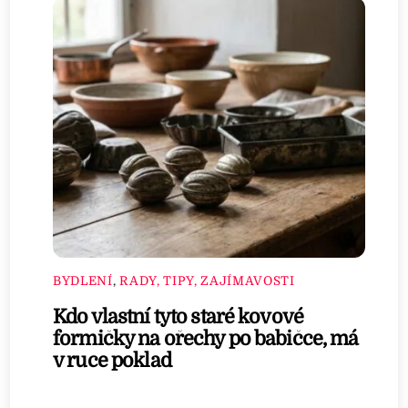
BYDLENÍ
,
RADY, TIPY, ZAJÍMAVOSTI
Kdo vlastní tyto staré kovové
formičky na ořechy po babičce, má
v ruce poklad