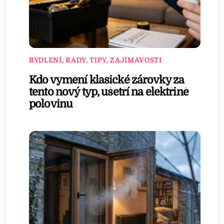
BYDLENÍ
,
RADY, TIPY, ZAJÍMAVOSTI
Kdo vymění klasické žárovky za
tento nový typ, ušetří na elektřině
polovinu