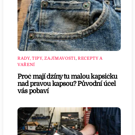
RADY, TIPY, ZAJÍMAVOSTI
,
RECEPTY A
VAŘENÍ
Proč mají džíny tu malou kapsičku
nad pravou kapsou? Původní účel
vás pobaví