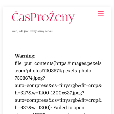
Skip
Men
to
content
Web, kde jsou ženy samy sebou
Warning
:
file_put_contents(https://images.pexels
.com/photos/7303674/pexels-photo-
7303674.jpeg?
auto=compress&cs=tinysrgb&fit=crop&
h=627&w=1200-1200x627.jpeg?
auto=compress&cs=tinysrgb&fit=crop&
h=627&w=1200): Failed to open