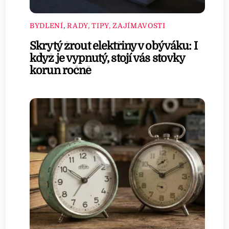
BYDLENÍ
,
RADY, TIPY, ZAJÍMAVOSTI
Skrytý žrout elektřiny v obýváku: I
když je vypnutý, stojí vás stovky
korun ročně