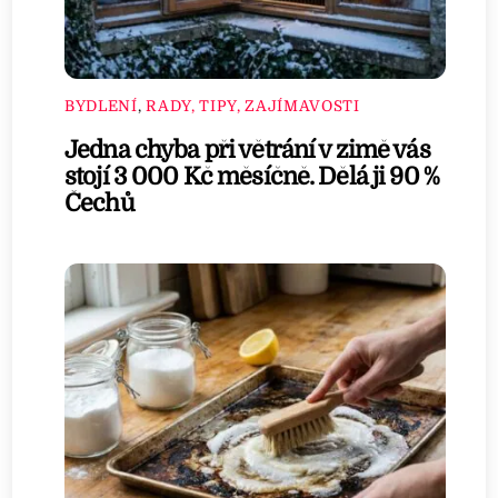
BYDLENÍ
,
RADY, TIPY, ZAJÍMAVOSTI
Jedna chyba při větrání v zimě vás
stojí 3 000 Kč měsíčně. Dělá ji 90 %
Čechů