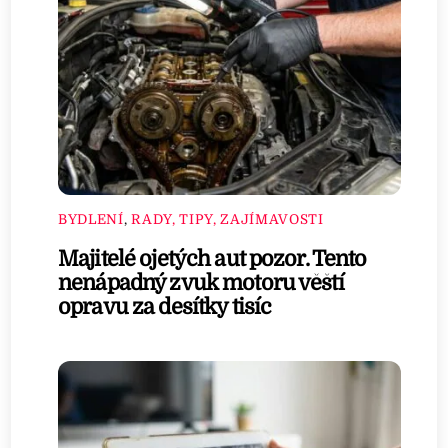
BYDLENÍ
,
RADY, TIPY, ZAJÍMAVOSTI
Majitelé ojetých aut pozor. Tento
nenápadný zvuk motoru věští
opravu za desítky tisíc