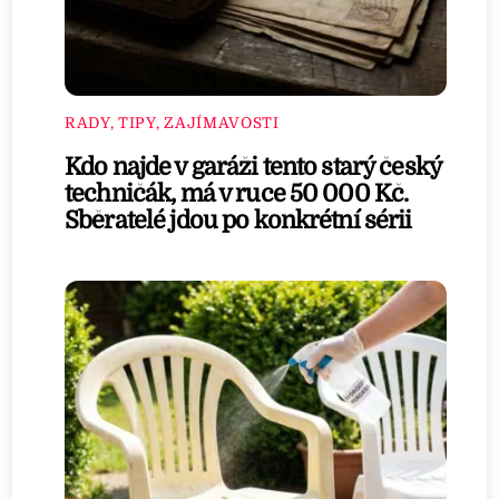
RADY, TIPY, ZAJÍMAVOSTI
Kdo najde v garáži tento starý český
techničák, má v ruce 50 000 Kč.
Sběratelé jdou po konkrétní sérii