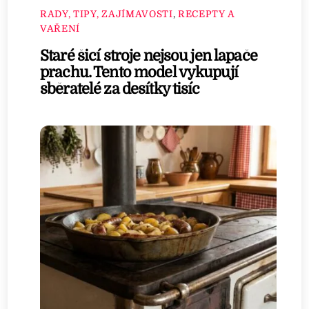
RADY, TIPY, ZAJÍMAVOSTI
,
RECEPTY A
VAŘENÍ
Staré šicí stroje nejsou jen lapače
prachu. Tento model vykupují
sběratelé za desítky tisíc