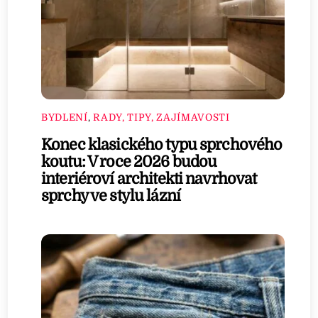
BYDLENÍ
,
RADY, TIPY, ZAJÍMAVOSTI
Konec klasického typu sprchového
koutu: V roce 2026 budou
interiéroví architekti navrhovat
sprchy ve stylu lázní