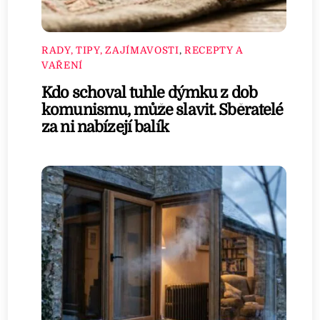
RADY, TIPY, ZAJÍMAVOSTI
,
RECEPTY A
VAŘENÍ
Kdo schoval tuhle dýmku z dob
komunismu, může slavit. Sběratelé
za ni nabízejí balík