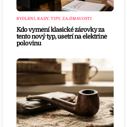
BYDLENÍ
,
RADY, TIPY, ZAJÍMAVOSTI
Kdo vymění klasické žárovky za
tento nový typ, ušetří na elektřině
polovinu