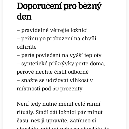
Doporučení pro běžný
den
– pravidelně větrejte ložnici
– peřinu po probuzení na chvíli
odhrňte
– perte povlečení na vyšší teploty
– syntetické přikrývky perte doma,
peřové nechte čistit odborně
– snažte se udržovat vlhkost v
místnosti pod 50 procenty
Není tedy nutné měnit celé ranní
rituály. Stačí dát ložnici pár minut
času, než ji upravíte. Zatímco si
chystáte snídani nebo se chystáte do