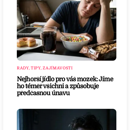
RADY, TIPY, ZAJÍMAVOSTI
Nejhorší jídlo pro váš mozek: Jíme
ho téměř všichni a způsobuje
předčasnou únavu