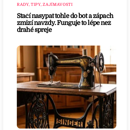
RADY, TIPY, ZAJÍMAVOSTI
Stačí nasypat tohle do bot a zápach
zmizí navždy. Funguje to lépe než
drahé spreje