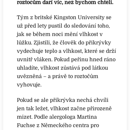
roztočům daří víc, než bychom chtěli.
Tým z britské Kingston University se
už před lety pustil do sledování toho,
jak se během noci mění vlhkost v
lůžku. Zjistili, že člověk do přikrývky
vydechuje teplo a vlhkost, které se drží
uvnitř vláken. Pokud peřinu hned ráno
uhladíte, vlhkost zůstává pod látkou
uvězněná – a právě to roztočům
vyhovuje.
Pokud se ale přikrývka nechá chvíli
jen tak ležet, vlhkost začne přirozeně
mizet. Podle alergologa Martina
Fuchse z Německého centra pro