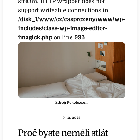
stream: HTTP wrapper does not
support writeable connections in
/disk_1/www/cz/casprozeny/www/wp-
includes/class-wp-image-editor-
imagick.php
on line
996
Zdroj: Pexels.com
9. 12. 2025
Proč byste neměli stlát