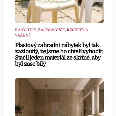
RADY, TIPY, ZAJÍMAVOSTI
,
RECEPTY A
VAŘENÍ
Plastový zahradní nábytek byl tak
zažloutlý, že jsme ho chtěli vyhodit:
Stačil jeden materiál ze skříně, aby
byl zase bílý