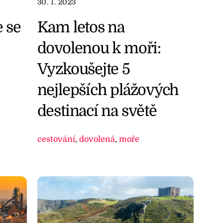
30. 1. 2023
e se
Kam letos na
dovolenou k moři:
Vyzkoušejte 5
nejlepších plážových
destinací na světě
cestování
,
dovolená
,
moře