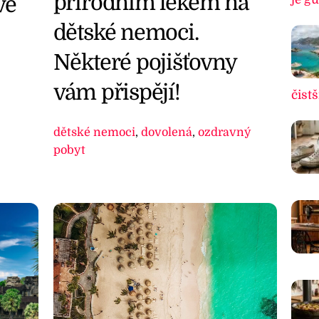
přírodním lékem na
vé
dětské nemoci.
Některé pojišťovny
vám přispějí!
čistš
dětské nemoci
,
dovolená
,
ozdravný
pobyt