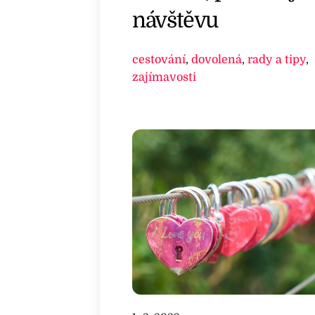
návštěvu
cestování
,
dovolená
,
rady a tipy
,
zajímavosti