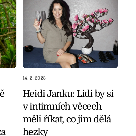
14. 2. 2023
ě
Heidi Janku: Lidi by si
v intimních věcech
měli říkat, co jim dělá
za
hezky