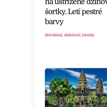
na ustřižené džíno
šortky. Letí pestré
barvy
dovolená
,
oblečení
,
trendy