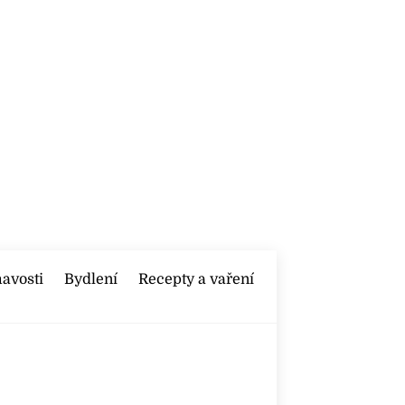
mavosti
Bydlení
Recepty a vaření