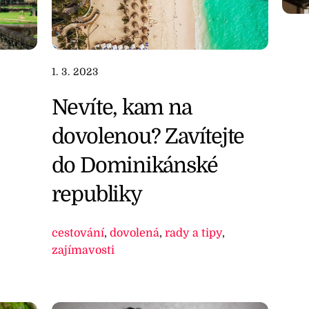
1. 3. 2023
Nevíte, kam na
dovolenou? Zavítejte
do Dominikánské
republiky
cestování
,
dovolená
,
rady a tipy
,
zajímavosti