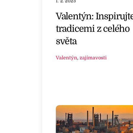
1. 2. 2023
Valentýn: Inspirujt
tradicemi z celého
světa
Valentýn
,
zajímavosti