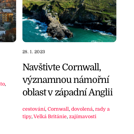
28. 1. 2023
Navštivte Cornwall,
významnou námořní
to
,
oblast v západní Anglii
cestování
,
Cornwall
,
dovolená
,
rady a
tipy
,
Velká Británie
,
zajímavosti