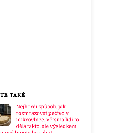
TE TAKÉ
Nejhorší způsob, jak
rozmrazovat pečivo v
mikrovlnce. Většina lidí to
dělá takto, ale výsledkem
umová hmota bez chuti