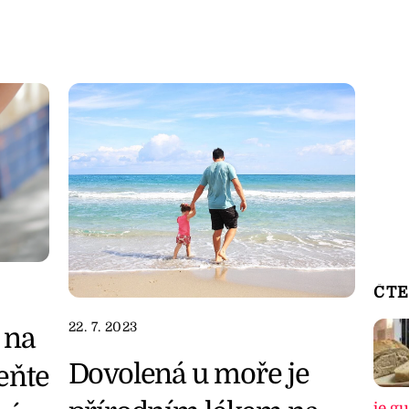
ČTE
22. 7. 2023
 na
Dovolená u moře je
eňte
je g