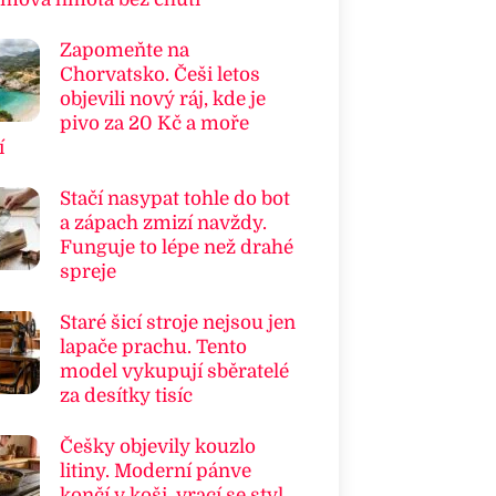
Zapomeňte na
Chorvatsko. Češi letos
objevili nový ráj, kde je
pivo za 20 Kč a moře
í
Stačí nasypat tohle do bot
a zápach zmizí navždy.
Funguje to lépe než drahé
spreje
Staré šicí stroje nejsou jen
lapače prachu. Tento
model vykupují sběratelé
za desítky tisíc
Češky objevily kouzlo
litiny. Moderní pánve
končí v koši, vrací se styl