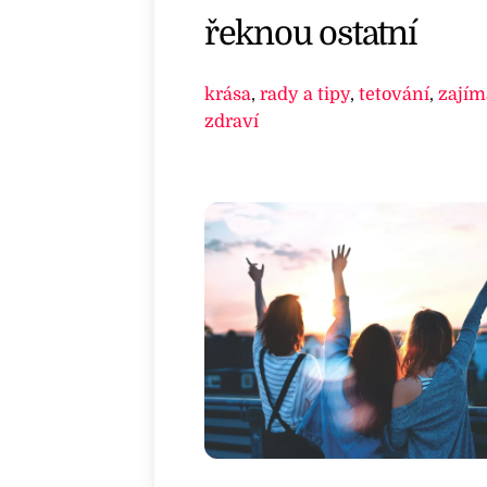
řeknou ostatní
krása
,
rady a tipy
,
tetování
,
zajím
zdraví