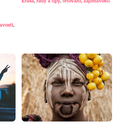
krása
,
rady a tipy
,
tetování
,
zajímavosti
avosti
,