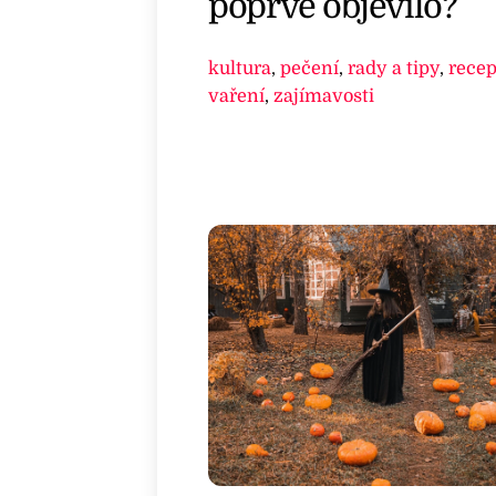
poprvé objevilo?
kultura
,
pečení
,
rady a tipy
,
recep
vaření
,
zajímavosti