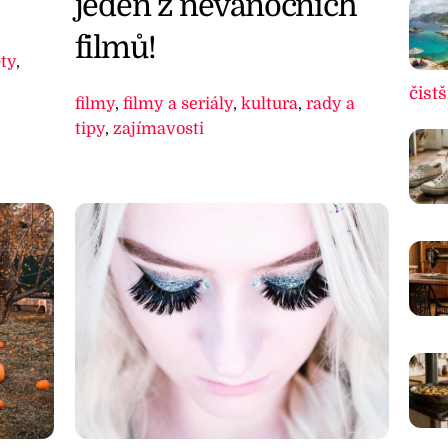
jeden z nevánočních
filmů!
ty
,
čistš
filmy
,
filmy a seriály
,
kultura
,
rady a
tipy
,
zajímavosti