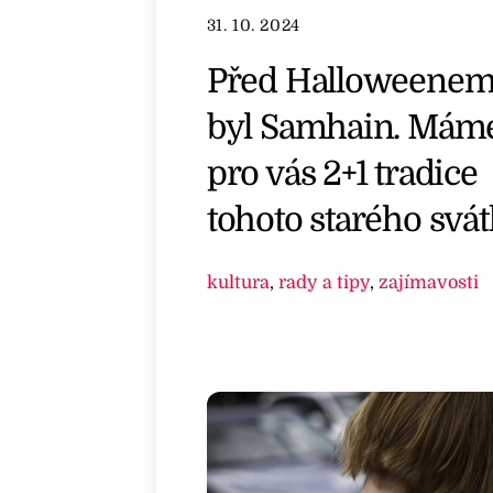
31. 10. 2024
Před Halloweenem
byl Samhain. Mám
pro vás 2+1 tradice
tohoto starého svá
kultura
,
rady a tipy
,
zajímavosti