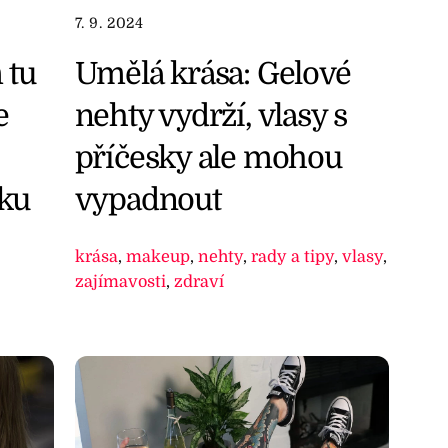
7. 9. 2024
 tu
Umělá krása: Gelové
e
nehty vydrží, vlasy s
příčesky ale mohou
tku
vypadnout
krása
,
makeup
,
nehty
,
rady a tipy
,
vlasy
,
zajímavosti
,
zdraví