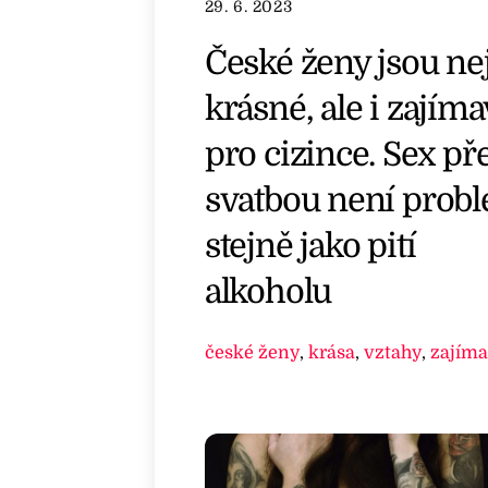
29. 6. 2023
České ženy jsou ne
krásné, ale i zajím
pro cizince. Sex př
svatbou není prob
stejně jako pití
alkoholu
české ženy
,
krása
,
vztahy
,
zajíma