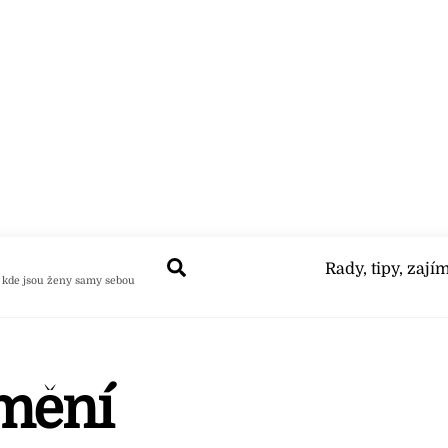
Search
Rady, tipy, zají
 kde jsou ženy samy sebou
umění