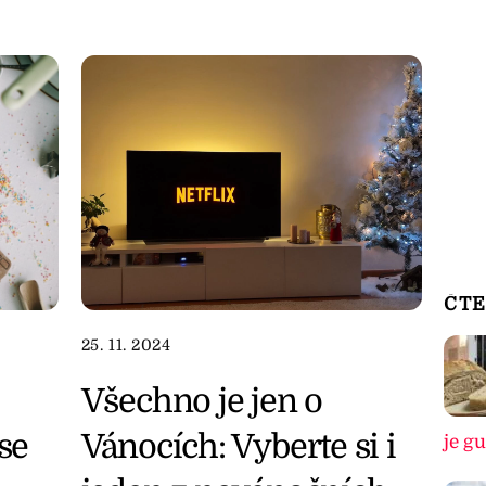
ČTE
25. 11. 2024
Všechno je jen o
se
Vánocích: Vyberte si i
je g