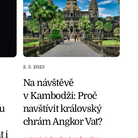
2. 3. 2023
Na návštěvě
v Kambodži: Proč
navštívit královský
ou
chrám Angkor Vat?
 i