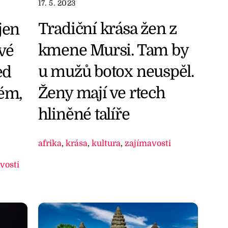
17. 5. 2023
Tradiční krása žen z
jen
kmene Mursi. Tam by
avé
u mužů botox neuspěl.
ed
Ženy mají ve rtech
lém,
hliněné talíře
afrika
,
krása
,
kultura
,
zajímavosti
vosti