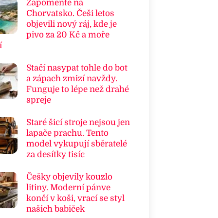
Zapomeňte na
Chorvatsko. Češi letos
objevili nový ráj, kde je
pivo za 20 Kč a moře
í
Stačí nasypat tohle do bot
a zápach zmizí navždy.
Funguje to lépe než drahé
spreje
Staré šicí stroje nejsou jen
lapače prachu. Tento
model vykupují sběratelé
za desítky tisíc
Češky objevily kouzlo
litiny. Moderní pánve
končí v koši, vrací se styl
našich babiček