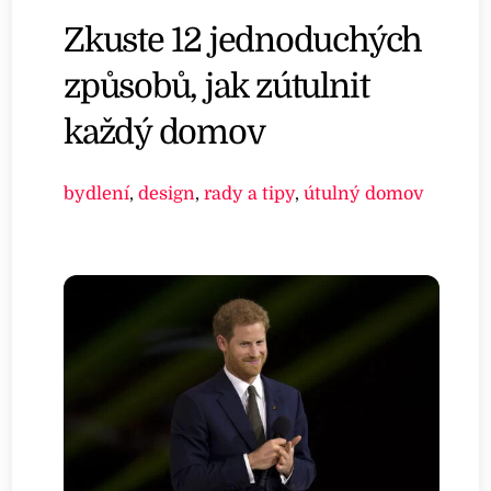
Zkuste 12 jednoduchých
způsobů, jak zútulnit
každý domov
bydlení
,
design
,
rady a tipy
,
útulný domov