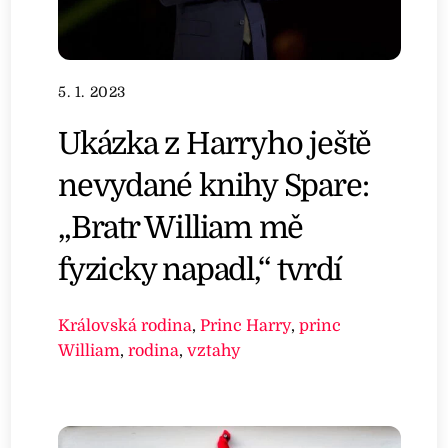
5. 1. 2023
Ukázka z Harryho ještě
nevydané knihy Spare:
„Bratr William mě
fyzicky napadl,“ tvrdí
Královská rodina
,
Princ Harry
,
princ
William
,
rodina
,
vztahy