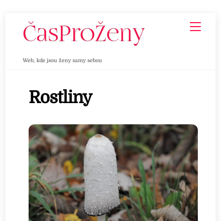
Skip
Men
to
content
Web, kde jsou ženy samy sebou
Rostliny