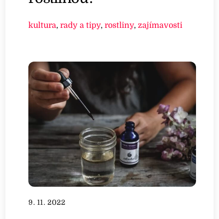
kultura
,
rady a tipy
,
rostliny
,
zajímavosti
9. 11. 2022