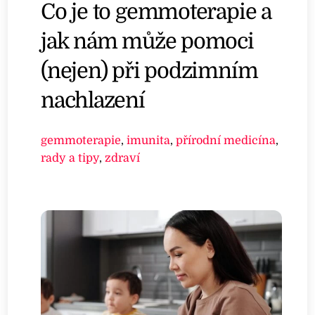
Co je to gemmoterapie a
jak nám může pomoci
(nejen) při podzimním
nachlazení
gemmoterapie
,
imunita
,
přírodní medicína
,
rady a tipy
,
zdraví