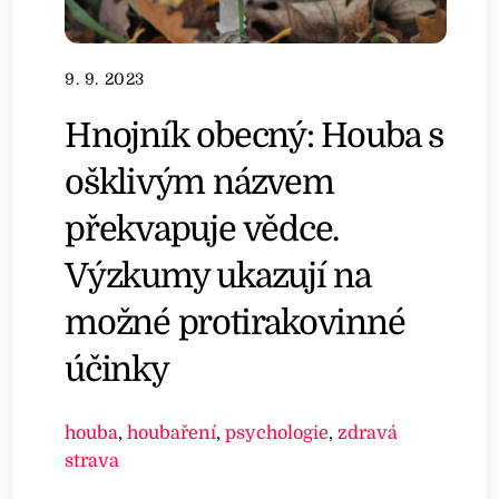
9. 9. 2023
Hnojník obecný: Houba s
ošklivým názvem
překvapuje vědce.
Výzkumy ukazují na
možné protirakovinné
účinky
houba
,
houbaření
,
psychologie
,
zdravá
strava