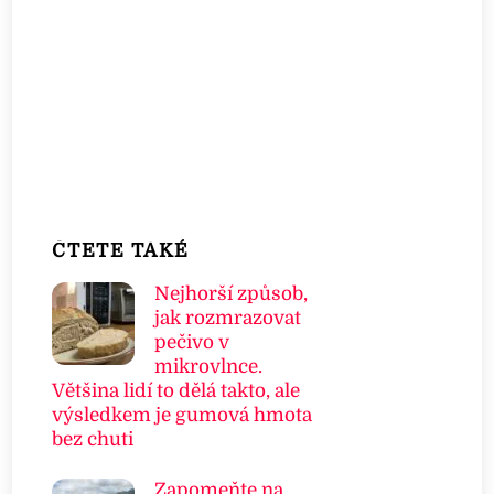
ČTETE TAKÉ
Nejhorší způsob,
jak rozmrazovat
pečivo v
mikrovlnce.
Většina lidí to dělá takto, ale
výsledkem je gumová hmota
bez chuti
Zapomeňte na