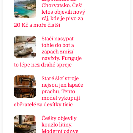
Chorvatsko. Češi
letos objevili nový
ráj, kde je pivo za
20 Kč a moře čistší
Stačí nasypat
tohle do bot a
zápach zmizí
navždy. Funguje
to lépe než drahé spreje
Staré šicí stroje
nejsou jen lapače
prachu. Tento
model vykupují
sběratelé za desítky tisíc
Češky objevily
kouzlo litiny.
Moderní pánve