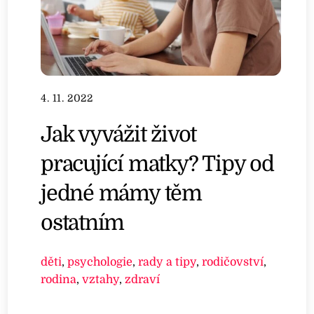
4. 11. 2022
Jak vyvážit život
pracující matky? Tipy od
jedné mámy těm
ostatním
děti
,
psychologie
,
rady a tipy
,
rodičovství
,
rodina
,
vztahy
,
zdraví