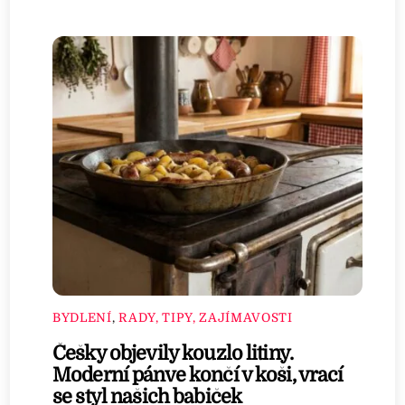
BYDLENÍ
,
RADY, TIPY, ZAJÍMAVOSTI
Češky objevily kouzlo litiny.
Moderní pánve končí v koši, vrací
se styl našich babiček