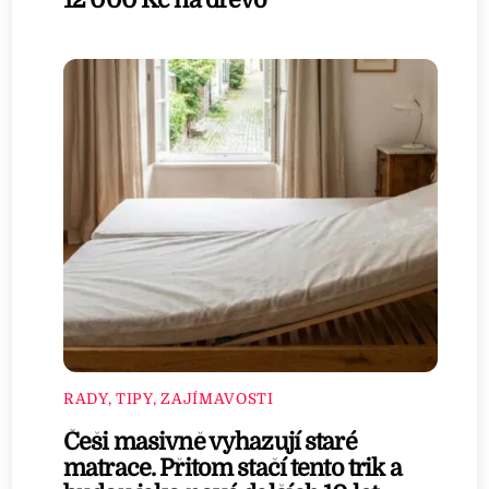
12 000 Kč na dřevo
RADY, TIPY, ZAJÍMAVOSTI
Češi masivně vyhazují staré
matrace. Přitom stačí tento trik a