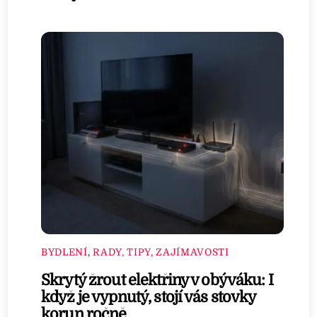
BYDLENÍ
,
RADY, TIPY, ZAJÍMAVOSTI
Skrytý žrout elektřiny v obýváku: I
když je vypnutý, stojí vás stovky
korun ročně