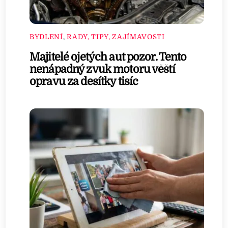
BYDLENÍ
,
RADY, TIPY, ZAJÍMAVOSTI
Majitelé ojetých aut pozor. Tento
nenápadný zvuk motoru věští
opravu za desítky tisíc