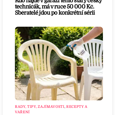
Kdo najde v garáži tento starý český
techničák, má v ruce 50 000 Kč.
Sběratelé jdou po konkrétní sérii
RADY, TIPY, ZAJÍMAVOSTI
,
RECEPTY A
VAŘENÍ