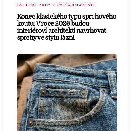
BYDLENÍ
,
RADY, TIPY, ZAJÍMAVOSTI
Konec klasického typu sprchového
koutu: V roce 2026 budou
interiéroví architekti navrhovat
sprchy ve stylu lázní