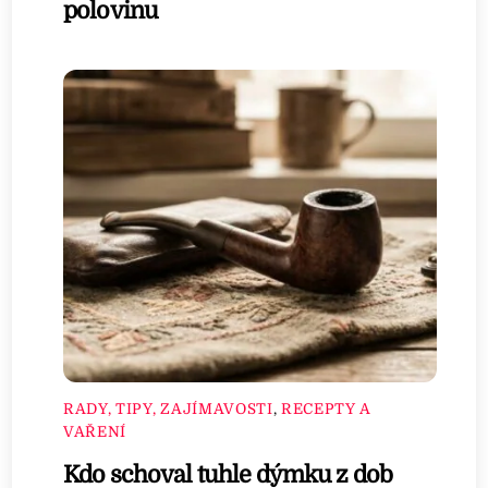
polovinu
RADY, TIPY, ZAJÍMAVOSTI
,
RECEPTY A
VAŘENÍ
Kdo schoval tuhle dýmku z dob