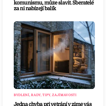
komunismu, může slavit. Sběratelé
za ni nabízejí balík
BYDLENÍ
,
RADY, TIPY, ZAJÍMAVOSTI
Jedna chyba při větrání v zimě vás