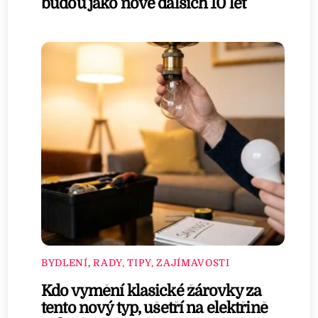
budou jako nové dalších 10 let
BYDLENÍ
,
RADY, TIPY, ZAJÍMAVOSTI
Kdo vymění klasické žárovky za
tento nový typ, ušetří na elektřině