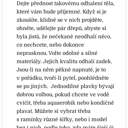
Dejte přednost takovému odhalení těla,
které vám bude příjemné. Když si je
zkoušíte, klidně se v nich projděte,
ohněte, udělejte pár dřepů, abyste si
byla jistá, že nečekaně neodhalí něco,
co nechcete, nebo dokonce
neprasknou. Volte odolné a silné
materiály. Jejich kvalitu odhalí zadek.
Jsou-li na něm pěkně napnuté, je to
v pořádku, tvoří-li pytel, poohlédněte
se po jiných. Jednodílné plavky bývají
dobrou volbou, pokud chcete ve vodě
cvičit, třeba aquaerobik nebo kondičně
plavat. Můžete si vybrat třeba
s ramínky různé šířky, nebo i model
bez i nich, podle toho, zda máte širší či