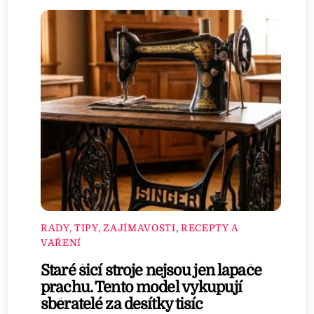
RADY, TIPY, ZAJÍMAVOSTI
,
RECEPTY A
VAŘENÍ
Staré šicí stroje nejsou jen lapače
prachu. Tento model vykupují
sběratelé za desítky tisíc