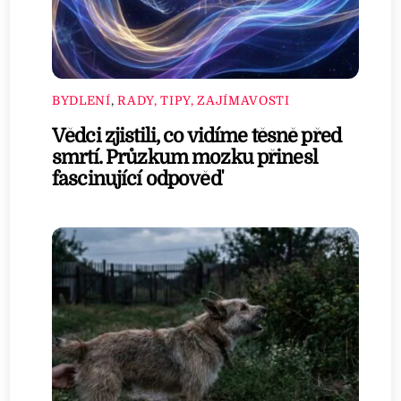
BYDLENÍ
,
RADY, TIPY, ZAJÍMAVOSTI
Vědci zjistili, co vidíme těsně před
smrtí. Průzkum mozku přinesl
fascinující odpověď