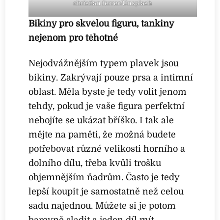
christian ferrer/Unsplash
Bikiny pro skvělou figuru, tankiny
nejenom pro těhotné
Nejodvážnějším typem plavek jsou
bikiny. Zakrývají pouze prsa a intimní
oblast. Měla byste je tedy volit jenom
tehdy, pokud je vaše figura perfektní
nebojíte se ukázat bříško. I tak ale
mějte na paměti, že možná budete
potřebovat různé velikosti horního a
dolního dílu, třeba kvůli trošku
objemnějším ňadrům. Často je tedy
lepší koupit je samostatně než celou
sadu najednou. Můžete si je potom
barevně sladit a jeden díl mít