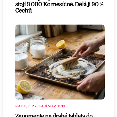
stojí 3 000 Kč měsíčně. Dělá ji 90 %
Čechů
RADY, TIPY, ZAJÍMAVOSTI
Zapomeňte na drahé tablety do