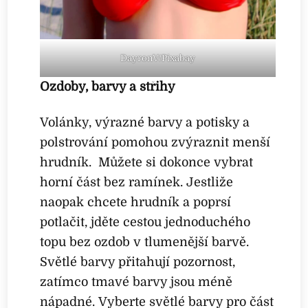
DayronV/Pixabay
Ozdoby, barvy a střihy
Volánky, výrazné barvy a potisky a
polstrování pomohou zvýraznit menší
hrudník. Můžete si dokonce vybrat
horní část bez ramínek. Jestliže
naopak chcete hrudník a poprsí
potlačit, jděte cestou jednoduchého
topu bez ozdob v tlumenější barvě.
Světlé barvy přitahují pozornost,
zatímco tmavé barvy jsou méně
nápadné. Vyberte světlé barvy pro část