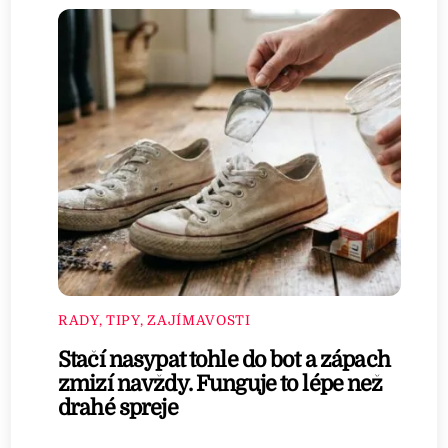
RADY, TIPY, ZAJÍMAVOSTI
Stačí nasypat tohle do bot a zápach
zmizí navždy. Funguje to lépe než
drahé spreje