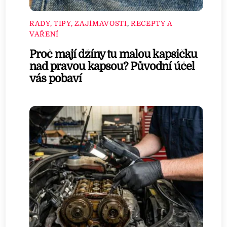
RADY, TIPY, ZAJÍMAVOSTI
,
RECEPTY A
VAŘENÍ
Proč mají džíny tu malou kapsičku
nad pravou kapsou? Původní účel
vás pobaví