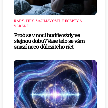
RADY, TIPY, ZAJÍMAVOSTI
,
RECEPTY A
VAŘENÍ
Proč se v noci budíte vždy ve
stejnou dobu? Vaše tělo se vám
snaží něco důležitého říct