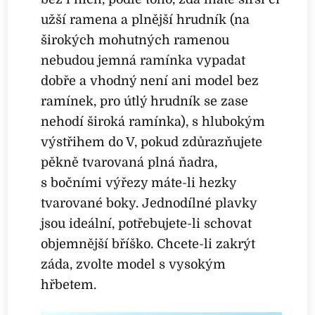
užší ramena a plnější hrudník (na
širokých mohutných ramenou
nebudou jemná ramínka vypadat
dobře a vhodný není ani model bez
ramínek, pro útlý hrudník se zase
nehodí široká ramínka), s hlubokým
výstřihem do V, pokud zdůrazňujete
pěkně tvarovaná plná ňadra,
s bočními výřezy máte-li hezky
tvarované boky. Jednodílné plavky
jsou ideální, potřebujete-li schovat
objemnější bříško. Chcete-li zakrýt
záda, zvolte model s vysokým
hřbetem.